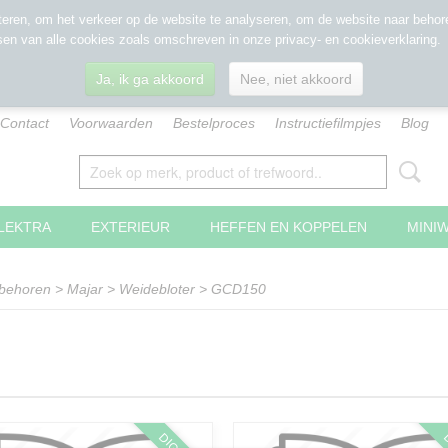
eren, om het verkeer op de website te analyseren, om de website naar behore
sen van alle cookies zoals omschreven in onze privacy- en cookieverklaring.
Ja, ik ga akkoord
Nee, niet akkoord
Contact
Voorwaarden
Bestelproces
Instructiefilmpjes
Blog
LEKTRA
EXTERIEUR
HEFFEN EN KOPPELEN
MINI
ebehoren
>
Majar
>
Weidebloter
>
GCD150