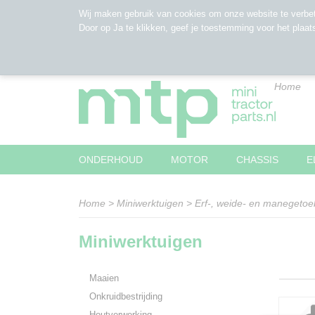
Wij maken gebruik van cookies om onze website te verbet
Door op Ja te klikken, geef je toestemming voor het plaat
Home
ONDERHOUD
MOTOR
CHASSIS
E
Home
>
Miniwerktuigen
>
Erf-, weide- en manegeto
Miniwerktuigen
Maaien
Onkruidbestrijding
Houtverwerking