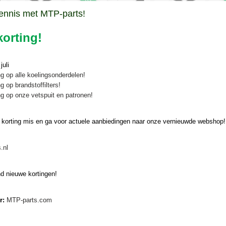
DIGITAAL
D
ennis met MTP-parts!
orting!
uli
g op alle koelingsonderdelen!
g op brandstoffilters!
g op onze vetspuit en patronen!
lenlijst Majar weidebloter
Onderdelenlijst Majar weidebl
n artikel niet vinden in onze
Kunt u een artikel niet vinden in onze
GCD tot 2007
GC en GCD vanaf 2008
 korting mis en ga voor actuele aanbiedingen naar onze vernieuwde webshop!
? Download dan…
webshop? Download dan…
€ 0,00
.nl
d nieuwe kortingen!
er:
MTP-parts.com