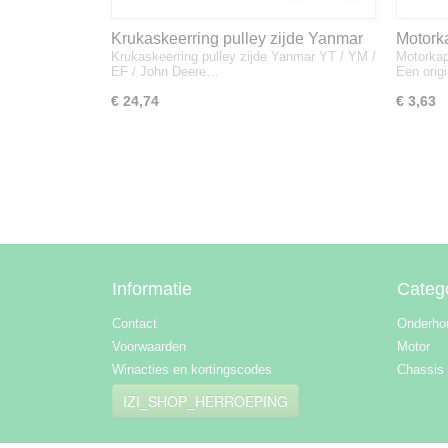
Krukaskeerring pulley zijde Yanmar
Motork
Krukaskeerring pulley zijde Yanmar YT / YM /
Motorkap
YT / YM / EF / John Deere - 119934-
1A832
EF / John Deere…
Een orig
01800
€ 24,74
€ 3,63
Informatie
Categ
Contact
Onderho
Voorwaarden
Motor
Winacties en kortingscodes
Chassis
IZI_SHOP_HERROEPING