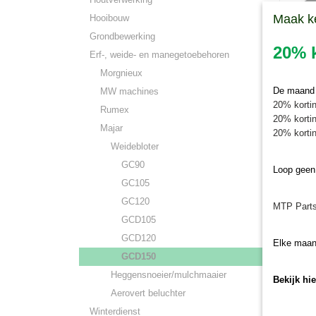
Maak k
Hooibouw
Grondbewerking
20% k
Erf-, weide- en manegetoebehoren
Morgnieux
De maand j
MW machines
20% kortin
Rumex
20% kortin
Majar
20% kortin
Weidebloter
Onderde
Kunt u ee
GC en 
GC90
Loop geen
webshop
GC105
€ 0,00
GC120
MTP Parts
GCD105
GCD120
Elke maan
GCD150
Heggensnoeier/mulchmaaier
Bekijk hi
Aerovert beluchter
Winterdienst