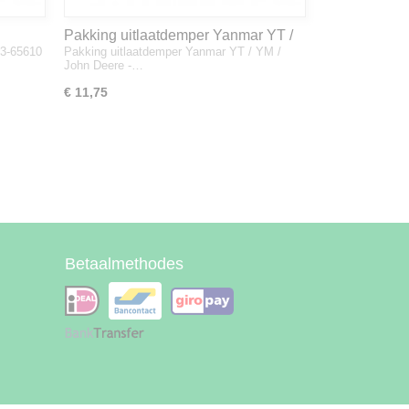
Pakking uitlaatdemper Yanmar YT /
33-65610
Pakking uitlaatdemper Yanmar YT / YM /
YM / John Deere - 128300-13230
John Deere -…
€ 11,75
Betaalmethodes