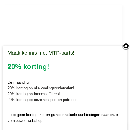
Maak kennis met MTP-parts!
20% korting!
Afdichtingskit hydromotor 26 cc
Afdichtingskit hydromotor 26 cc Deze afdichtingskit is…
De maand juli
€ 298,27
20% korting op alle koelingsonderdelen!
20% korting op brandstoffilters!
✓
Op voorraad
20% korting op onze vetspuit en patronen!
IN WINKELWAGEN
Loop geen korting mis en ga voor actuele aanbiedingen naar onze
vernieuwde webshop!