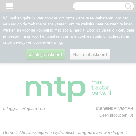
Wij maken gebruik van cookies om onze website te verbeteren, om het
verkeer op de website te analyseren, om de website naar behoren te laten
werken en voor de koppeling met social media. Door op Ja te klikken, geef
je toestemming voor het plaatsen van alle cookies zoals omschreven in
onze privacy- en cookieverklaring.
Ja, ik ga akkoord
Nee, niet akkoord
Inloggen
Registreren
UW WINKELWAGEN
Geen producten
(0)
Home
>
Miniwerktuigen
>
Hydraulisch aangedreven werktuigen
>