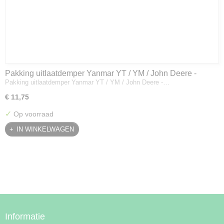
Pakking uitlaatdemper Yanmar YT / YM / John Deere -
Pakking uitlaatdemper Yanmar YT / YM / John Deere -…
128300-13230
€ 11,75
✓
Op voorraad
IN WINKELWAGEN
Informatie