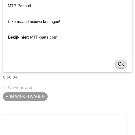
MTP Parts.nl
Elke maand nieuwe kortingen!
Bekijk hier:
MTP-parts.com
Pakkingset hydromotor 26 cc
Ok
Pakkingset hydromotor 26 cc Deze pakkingset is geschikt voor…
€ 56,34
✓
Op voorraad
IN WINKELWAGEN