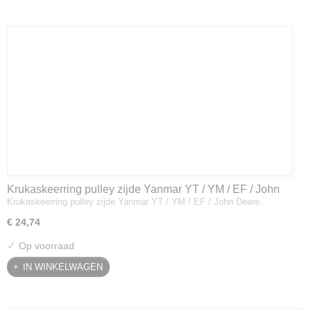
Krukaskeerring pulley zijde Yanmar YT / YM / EF / John
Krukaskeerring pulley zijde Yanmar YT / YM / EF / John Deere…
Deere - 119934-01800
€ 24,74
✓
Op voorraad
IN WINKELWAGEN