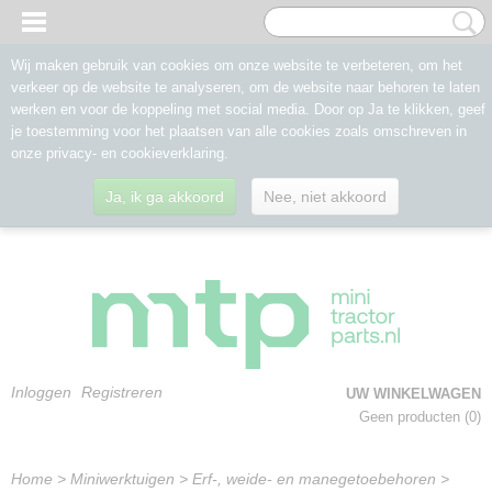
Wij maken gebruik van cookies om onze website te verbeteren, om het
verkeer op de website te analyseren, om de website naar behoren te laten
werken en voor de koppeling met social media. Door op Ja te klikken, geef
je toestemming voor het plaatsen van alle cookies zoals omschreven in
onze privacy- en cookieverklaring.
Ja, ik ga akkoord
Nee, niet akkoord
Inloggen
Registreren
UW WINKELWAGEN
Geen producten
(0)
Home
>
Miniwerktuigen
>
Erf-, weide- en manegetoebehoren
>