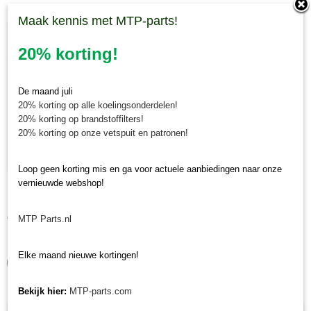
Maak kennis met MTP-parts!
20% korting!
De maand juli
20% korting op alle koelingsonderdelen!
20% korting op brandstoffilters!
20% korting op onze vetspuit en patronen!
Loop geen korting mis en ga voor actuele aanbiedingen naar onze
vernieuwde webshop!
Krukaskeerring pulley zijde Yanmar YT / YM / EF / John
Krukaskeerring pulley zijde Yanmar YT / YM / EF / John Deere…
Deere - 119934-01800
€ 24,74
MTP Parts.nl
✓
Op voorraad
Elke maand nieuwe kortingen!
IN WINKELWAGEN
Bekijk hier:
MTP-parts.com