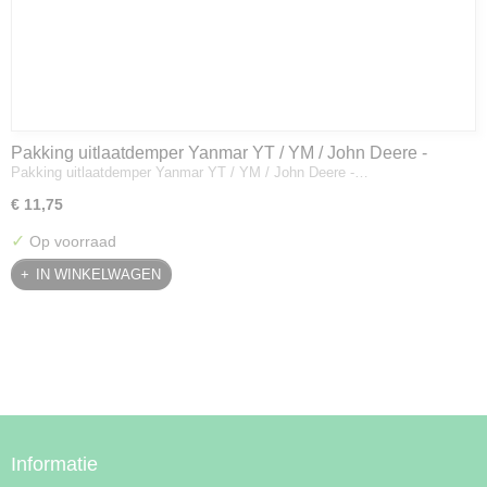
Pakking uitlaatdemper Yanmar YT / YM / John Deere -
Pakking uitlaatdemper Yanmar YT / YM / John Deere -…
128300-13230
€ 11,75
✓
Op voorraad
IN WINKELWAGEN
Informatie