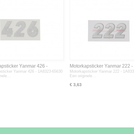
apsticker Yanmar 426 -
Motorkapsticker Yanmar 222 -
sticker Yanmar 426 - 1A8323-65630
Motorkapsticker Yanmar 222 - 1A83
3-65630
1A8333-65610
inele…
Een originele…
€ 3,63