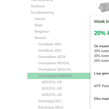
Hooibouw
Grondbewerking
Farmax
Maak k
Majar
Morgnieux
20% k
MZ62S
Muratori
Grondfrees MZ4
De maand j
Grondfrees MZ6
20% kortin
20% kortin
Overtopfrees MZ3X
20% kortin
Overtopfrees MZ4SXL
Overtopfrees MZ61SXL
Loop geen
Overtopfrees MZ62SXL
MZ62SXL-125
MTP Parts
MZ62SXL-145
MZ62SXL-165
Elke maan
Rotorkopeg ME1
Rotorkopeg ME22