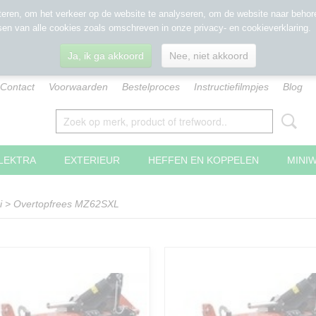
eren, om het verkeer op de website te analyseren, om de website naar behore
sen van alle cookies zoals omschreven in onze privacy- en cookieverklaring.
Ja, ik ga akkoord
Nee, niet akkoord
Contact
Voorwaarden
Bestelproces
Instructiefilmpjes
Blog
LEKTRA
EXTERIEUR
HEFFEN EN KOPPELEN
MINI
i
>
Overtopfrees MZ62SXL