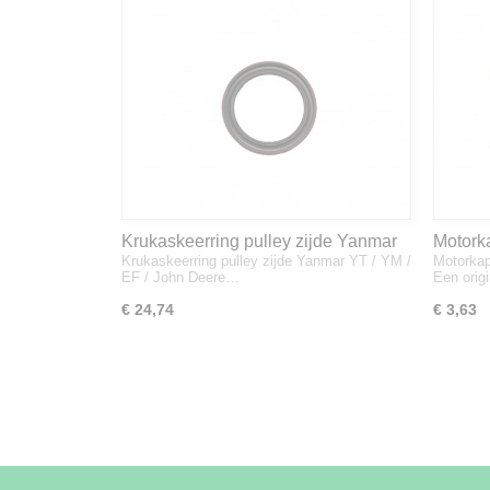
Krukaskeerring pulley zijde Yanmar
Motork
Krukaskeerring pulley zijde Yanmar YT / YM /
Motorkap
YT / YM / EF / John Deere - 119934-
1A832
EF / John Deere…
Een orig
01800
€ 24,74
€ 3,63