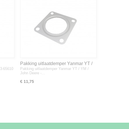
Pakking uitlaatdemper Yanmar YT /
33-65610
Pakking uitlaatdemper Yanmar YT / YM /
YM / John Deere - 128300-13230
John Deere -…
€ 11,75