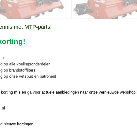
ennis met MTP-parts!
orting!
XL-125
MZ62SXL-145
uli
g op alle koelingsonderdelen!
g op brandstoffilters!
g op onze vetspuit en patronen!
 korting mis en ga voor actuele aanbiedingen naar onze vernieuwde webshop!
.nl
d nieuwe kortingen!