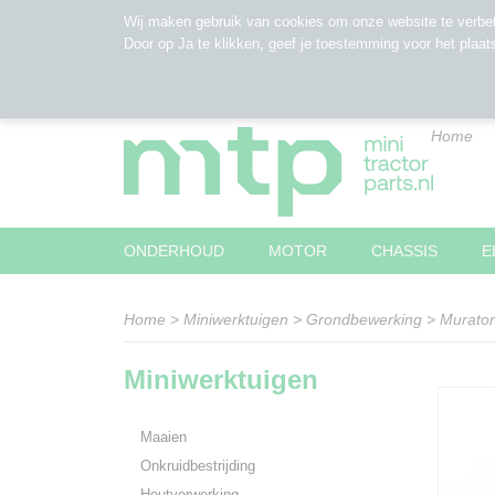
Wij maken gebruik van cookies om onze website te verbet
Door op Ja te klikken, geef je toestemming voor het plaat
Home
ONDERHOUD
MOTOR
CHASSIS
E
Home
>
Miniwerktuigen
>
Grondbewerking
>
Murator
Miniwerktuigen
Maaien
Onkruidbestrijding
Houtverwerking