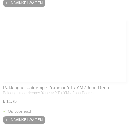
IN WINKELWAGEN
Pakking uitlaatdemper Yanmar YT / YM / John Deere -
Pakking uitlaatdemper Yanmar YT / YM / John Deere -…
128300-13230
€ 11,75
✓
Op voorraad
IN WINKELWAGEN