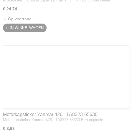
Krukaskeerring pulley zijde Yanmar YT / YM / EF / John Deere…
Deere - 119934-01800
€ 24,74
✓
Op voorraad
IN WINKELWAGEN
Motorkapsticker Yanmar 426 - 1A8323-65630
Motorkapsticker Yanmar 426 - 1A8323-65630 Een originele…
€ 3,63