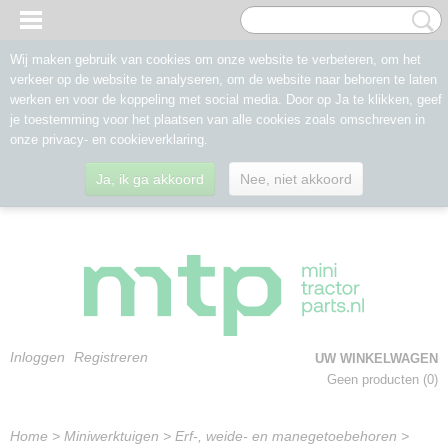
Wij maken gebruik van cookies om onze website te verbeteren, om het
verkeer op de website te analyseren, om de website naar behoren te laten
werken en voor de koppeling met social media. Door op Ja te klikken, geef
je toestemming voor het plaatsen van alle cookies zoals omschreven in
onze privacy- en cookieverklaring.
Ja, ik ga akkoord
Nee, niet akkoord
Inloggen
Registreren
UW WINKELWAGEN
Geen producten
(0)
Home
>
Miniwerktuigen
>
Erf-, weide- en manegetoebehoren
>