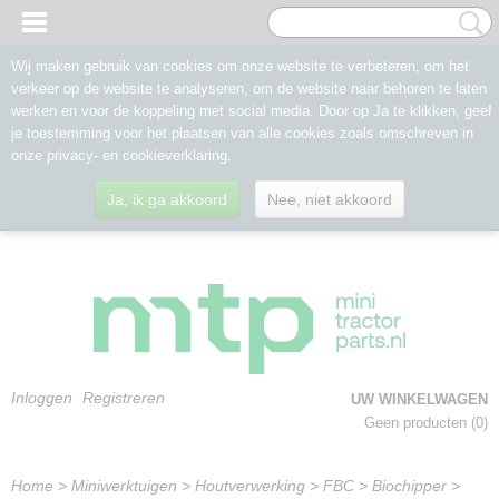
Wij maken gebruik van cookies om onze website te verbeteren, om het
verkeer op de website te analyseren, om de website naar behoren te laten
werken en voor de koppeling met social media. Door op Ja te klikken, geef
je toestemming voor het plaatsen van alle cookies zoals omschreven in
onze privacy- en cookieverklaring.
Ja, ik ga akkoord
Nee, niet akkoord
Inloggen
Registreren
UW WINKELWAGEN
Geen producten
(0)
Home
>
Miniwerktuigen
>
Houtverwerking
>
FBC
>
Biochipper
>