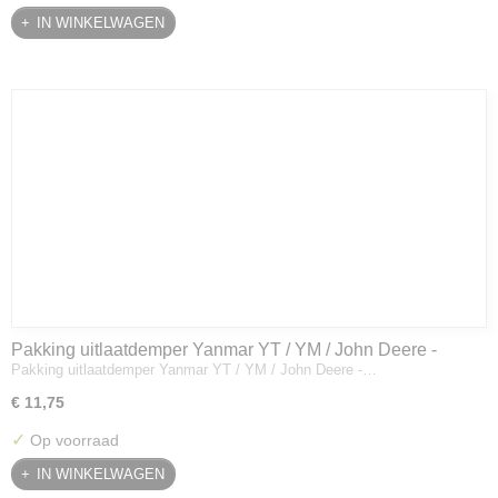
IN WINKELWAGEN
Pakking uitlaatdemper Yanmar YT / YM / John Deere -
Pakking uitlaatdemper Yanmar YT / YM / John Deere -…
128300-13230
€ 11,75
✓
Op voorraad
IN WINKELWAGEN