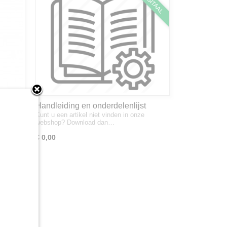
DIGITAAL
Handleiding en onderdelenlijst
eux Y-
Kunt u een artikel niet vinden in onze
F
Morgnieux verstekklepelmaaier AF
webshop? Download dan…
€ 0,00