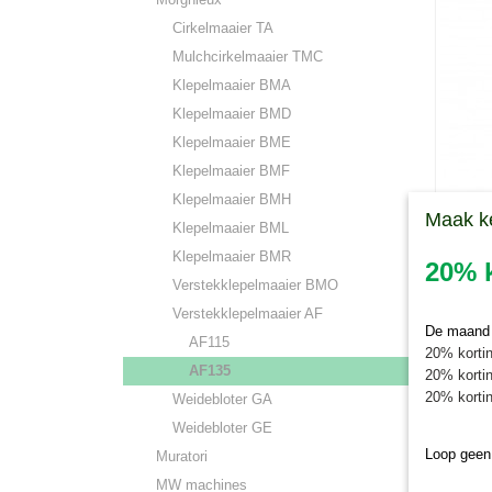
Cirkelmaaier TA
Mulchcirkelmaaier TMC
Klepelmaaier BMA
Klepelmaaier BMD
Klepelmaaier BME
Klepelmaaier BMF
Klepelmaaier BMH
Maak k
Klepelmaaier BML
V-snaa
V-snaar 
klepel
Klepelmaaier BMR
20% k
V-snaar 
Verstekklepelmaaier BMO
€ 25,31
Verstekklepelmaaier AF
De maand j
AF115
20% kortin
AF135
20% kortin
20% kortin
Weidebloter GA
Weidebloter GE
Loop geen
Muratori
MW machines