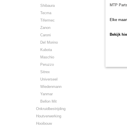
MTP Parts
Shibaura
Tecma
Elke maan
Tifermec
Zanon
Bekijk hi
Caroni
Del Morino
Kubota
Maschio
Peruzzo
Sitrex
Universeel
Wiedenmann
Yanmar
Bellon Mit
Onkruidbestrijding
Houtverwerking
Hooibouw