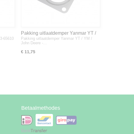
Pakking uitlaatdemper Yanmar YT /
33-65610
Pakking uitlaatdemper Yanmar YT / YM /
YM / John Deere - 128300-13230
John Deere -…
€ 11,75
Betaalmethodes