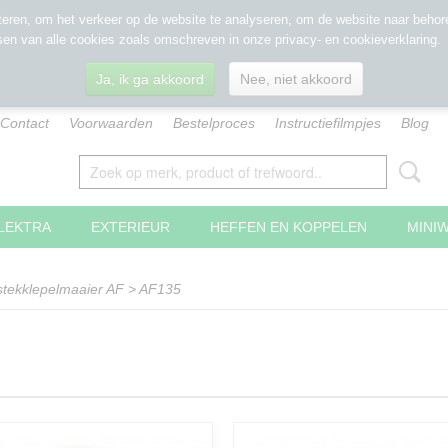
eren, om het verkeer op de website te analyseren, om de website naar behore
sen van alle cookies zoals omschreven in onze privacy- en cookieverklaring.
Ja, ik ga akkoord
Nee, niet akkoord
Contact
Voorwaarden
Bestelproces
Instructiefilmpjes
Blog
LEKTRA
EXTERIEUR
HEFFEN EN KOPPELEN
MINI
stekklepelmaaier AF
>
AF135