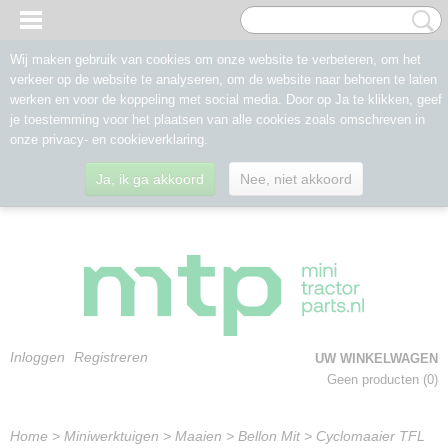
Wij maken gebruik van cookies om onze website te verbeteren, om het
verkeer op de website te analyseren, om de website naar behoren te laten
werken en voor de koppeling met social media. Door op Ja te klikken, geef
je toestemming voor het plaatsen van alle cookies zoals omschreven in
onze privacy- en cookieverklaring.
Ja, ik ga akkoord
Nee, niet akkoord
Inloggen
Registreren
UW WINKELWAGEN
Geen producten
(0)
Home
>
Miniwerktuigen
>
Maaien
>
Bellon Mit
>
Cyclomaaier TFL