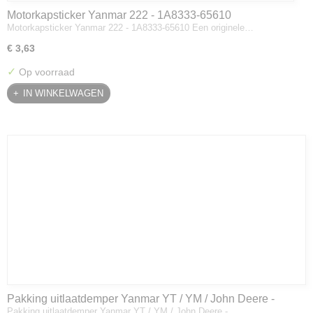
Motorkapsticker Yanmar 222 - 1A8333-65610
Motorkapsticker Yanmar 222 - 1A8333-65610 Een originele…
€ 3,63
✓
Op voorraad
IN WINKELWAGEN
Pakking uitlaatdemper Yanmar YT / YM / John Deere -
Pakking uitlaatdemper Yanmar YT / YM / John Deere -…
128300-13230