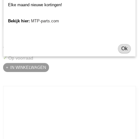
Elke maand nieuwe kortingen!
Bekijk hier:
MTP-parts.com
Krukaskeerring pulley zijde Yanmar YT / YM / EF / John
Krukaskeerring pulley zijde Yanmar YT / YM / EF / John Deere…
Deere - 119934-01800
€ 24,74
Ok
✓
Op voorraad
IN WINKELWAGEN