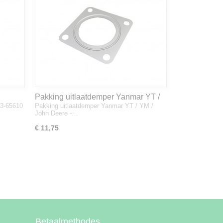
Pakking uitlaatdemper Yanmar YT /
33-65610
Pakking uitlaatdemper Yanmar YT / YM /
YM / John Deere - 128300-13230
John Deere -…
€ 11,75
Betaalmethodes