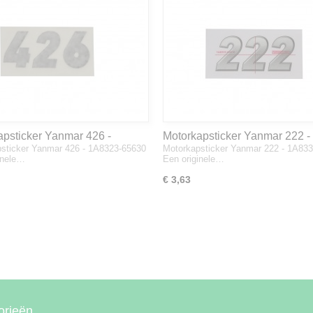
apsticker Yanmar 426 -
Motorkapsticker Yanmar 222 -
sticker Yanmar 426 - 1A8323-65630
Motorkapsticker Yanmar 222 - 1A83
3-65630
1A8333-65610
inele…
Een originele…
€ 3,63
orieën