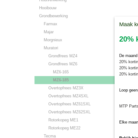
Hooibouw
Grondbewerking
Maak k
Farmax
Majar
20% k
Morgnieux
Muratori
De maand j
Grondfrees MZ4
20% kortin
Grondfrees MZ6
20% kortin
MZ6-165
20% kortin
MZ6-185
Overtopfrees MZ3X
Loop geen
Overtopfrees MZ4SXL
Overtopfrees MZ61SXL
MTP Parts
Overtopfrees MZ62SXL
Rotorkopeg ME1
Elke maan
Rotorkopeg ME22
Tecma