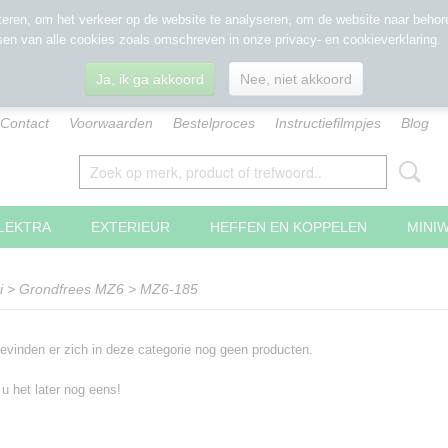
eren, om het verkeer op de website te analyseren, om de website naar behore
sen van alle cookies zoals omschreven in onze privacy- en cookieverklaring.
Ja, ik ga akkoord
Nee, niet akkoord
Contact
Voorwaarden
Bestelproces
Instructiefilmpjes
Blog
LEKTRA
EXTERIEUR
HEFFEN EN KOPPELEN
MINI
i
>
Grondfrees MZ6
>
MZ6-185
evinden er zich in deze categorie nog geen producten.
 u het later nog eens!