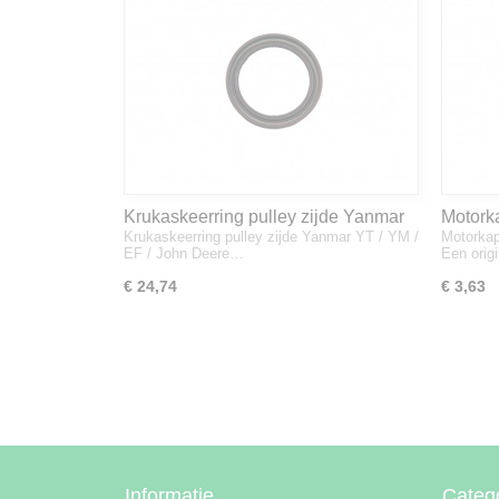
Krukaskeerring pulley zijde Yanmar
Motork
Krukaskeerring pulley zijde Yanmar YT / YM /
Motorkap
YT / YM / EF / John Deere - 119934-
1A832
EF / John Deere…
Een orig
01800
€ 24,74
€ 3,63
Informatie
Categ