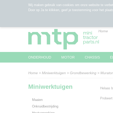
Wij maken gebruik van cookies om onze website te verbet
Door op Ja te klikken, geef je toestemming voor het plaat
Home
ONDERHOUD
MOTOR
CHASSIS
E
Home
>
Miniwerktuigen
>
Grondbewerking
>
Murator
Miniwerktuigen
Helaas b
Probeert
Maaien
Onkruidbestrijding
Houtverwerking