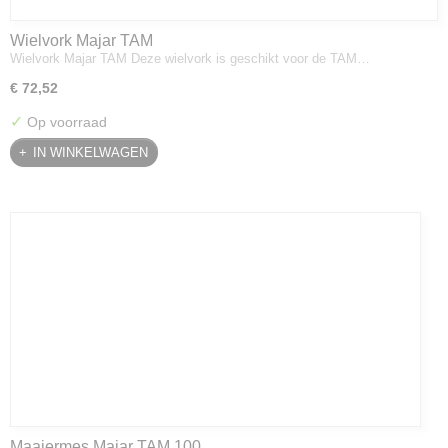
Wielvork Majar TAM
Wielvork Majar TAM Deze wielvork is geschikt voor de TAM…
€ 72,52
✓
Op voorraad
IN WINKELWAGEN
Maaiermes Majar TAM 100