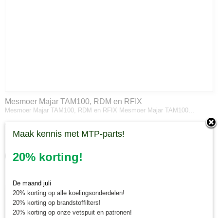
Mesmoer Majar TAM100, RDM en RFIX
Mesmoer Majar TAM100, RDM en RFIX Mesmoer Majar TAM100…
€ 0,60
Maak kennis met MTP-parts!
✓
Op voorraad
20% korting!
IN WINKELWAGEN
De maand juli
20% korting op alle koelingsonderdelen!
20% korting op brandstoffilters!
20% korting op onze vetspuit en patronen!