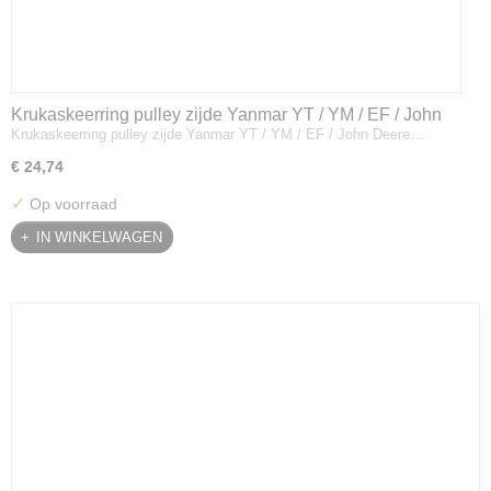
Krukaskeerring pulley zijde Yanmar YT / YM / EF / John
Krukaskeerring pulley zijde Yanmar YT / YM / EF / John Deere…
Deere - 119934-01800
€ 24,74
✓
Op voorraad
IN WINKELWAGEN