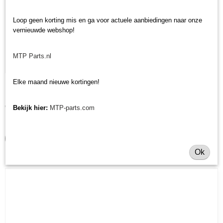
Loop geen korting mis en ga voor actuele aanbiedingen naar onze
vernieuwde webshop!
MTP Parts.nl
Elke maand nieuwe kortingen!
Breekbout mes Majar TAM 100
Breekbout mes Majar TAM 100 Maat: M8x25 Deze breekbout is…
€ 0,36
Bekijk hier:
MTP-parts.com
✓
Op voorraad
IN WINKELWAGEN
Ok