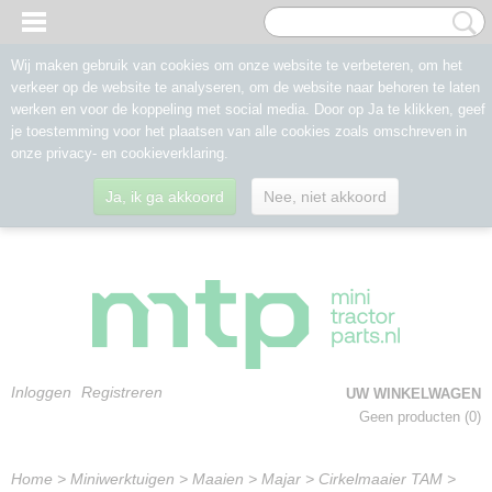
Wij maken gebruik van cookies om onze website te verbeteren, om het
verkeer op de website te analyseren, om de website naar behoren te laten
werken en voor de koppeling met social media. Door op Ja te klikken, geef
je toestemming voor het plaatsen van alle cookies zoals omschreven in
onze privacy- en cookieverklaring.
Ja, ik ga akkoord
Nee, niet akkoord
Inloggen
Registreren
UW WINKELWAGEN
Geen producten
(0)
Home
>
Miniwerktuigen
>
Maaien
>
Majar
>
Cirkelmaaier TAM
>