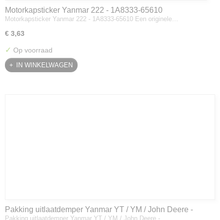
Motorkapsticker Yanmar 222 - 1A8333-65610
Motorkapsticker Yanmar 222 - 1A8333-65610 Een originele…
€ 3,63
✓
Op voorraad
IN WINKELWAGEN
Pakking uitlaatdemper Yanmar YT / YM / John Deere -
Pakking uitlaatdemper Yanmar YT / YM / John Deere -…
128300-13230