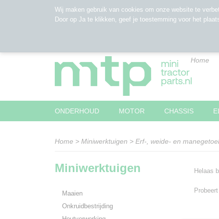
Wij maken gebruik van cookies om onze website te verbet
Door op Ja te klikken, geef je toestemming voor het plaat
Home
ONDERHOUD
MOTOR
CHASSIS
E
Home
>
Miniwerktuigen
>
Erf-, weide- en manegeto
Miniwerktuigen
Helaas b
Probeert
Maaien
Onkruidbestrijding
Houtverwerking