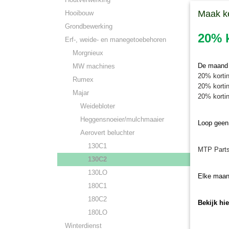
Maak k
Hooibouw
Grondbewerking
20% k
Erf-, weide- en manegetoebehoren
Morgnieux
De maand j
MW machines
20% kortin
Rumex
20% kortin
Majar
20% kortin
Weidebloter
Heggensnoeier/mulchmaaier
Loop geen
Aerovert beluchter
130C1
MTP Parts
130C2
130LO
Elke maan
180C1
180C2
Bekijk hi
180LO
Winterdienst