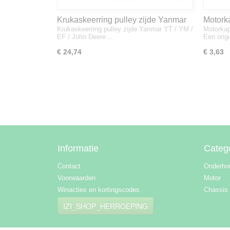
Krukaskeerring pulley zijde Yanmar
Motork
Krukaskeerring pulley zijde Yanmar YT / YM /
Motorkap
YT / YM / EF / John Deere - 119934-
1A832
EF / John Deere…
Een orig
01800
€ 24,74
€ 3,63
Informatie
Categ
Contact
Onderho
Voorwaarden
Motor
Winacties en kortingscodes
Chassis
IZI_SHOP_HERROEPING