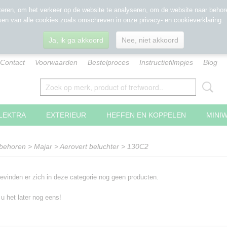
eren, om het verkeer op de website te analyseren, om de website naar behore
sen van alle cookies zoals omschreven in onze privacy- en cookieverklaring.
Ja, ik ga akkoord
Nee, niet akkoord
Contact
Voorwaarden
Bestelproces
Instructiefilmpjes
Blog
LEKTRA
EXTERIEUR
HEFFEN EN KOPPELEN
MINI
ebehoren
>
Majar
>
Aerovert beluchter
>
130C2
evinden er zich in deze categorie nog geen producten.
 u het later nog eens!