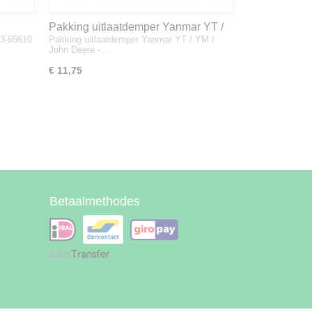
Pakking uitlaatdemper Yanmar YT /
33-65610
Pakking uitlaatdemper Yanmar YT / YM /
YM / John Deere - 128300-13230
John Deere -…
€ 11,75
Betaalmethodes