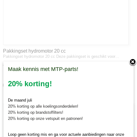
Pakkingset hydromotor 20 cc
Pakkingset hydromotor 20 cc Deze pakkingset is geschikt voor…
€ 56,34
Maak kennis met MTP-parts!
✓
Op voorraad
20% korting!
IN WINKELWAGEN
De maand juli
20% korting op alle koelingsonderdelen!
20% korting op brandstoffilters!
20% korting op onze vetspuit en patronen!
Loop geen korting mis en ga voor actuele aanbiedingen naar onze