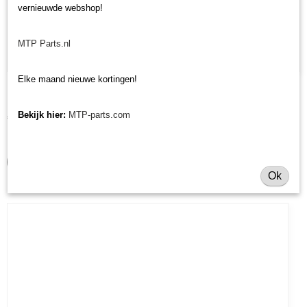
vernieuwde webshop!
MTP Parts.nl
Elke maand nieuwe kortingen!
Pakkingset hydromotor 26 cc
Pakkingset hydromotor 26 cc Deze pakkingset is geschikt voor…
Bekijk hier:
MTP-parts.com
€ 56,34
✓
Op voorraad
IN WINKELWAGEN
Ok