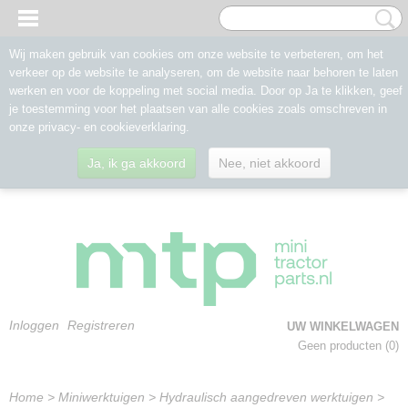
Wij maken gebruik van cookies om onze website te verbeteren, om het
verkeer op de website te analyseren, om de website naar behoren te laten
werken en voor de koppeling met social media. Door op Ja te klikken, geef
je toestemming voor het plaatsen van alle cookies zoals omschreven in
onze privacy- en cookieverklaring.
Ja, ik ga akkoord
Nee, niet akkoord
Inloggen
Registreren
UW WINKELWAGEN
Geen producten
(0)
Home
>
Miniwerktuigen
>
Hydraulisch aangedreven werktuigen
>