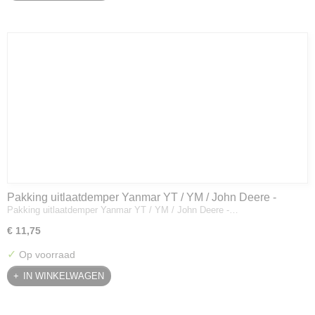
Pakking uitlaatdemper Yanmar YT / YM / John Deere -
Pakking uitlaatdemper Yanmar YT / YM / John Deere -…
128300-13230
€ 11,75
✓
Op voorraad
IN WINKELWAGEN