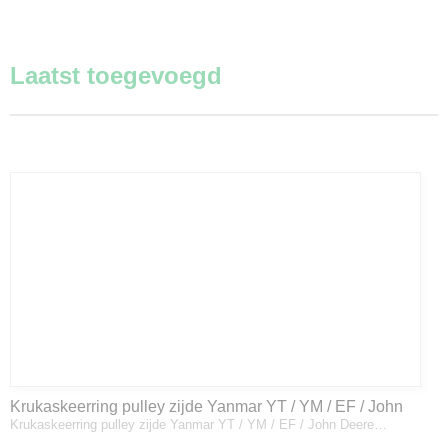
Laatst toegevoegd
Krukaskeerring pulley zijde Yanmar YT / YM / EF / John
Krukaskeerring pulley zijde Yanmar YT / YM / EF / John Deere…
Deere - 119934-01800