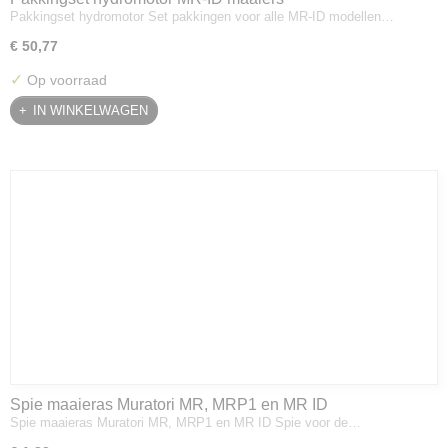
Pakkingset hydromotor Set pakkingen voor alle MR-ID modellen…
€ 50,77
✓
Op voorraad
IN WINKELWAGEN
Spie maaieras Muratori MR, MRP1 en MR ID
Spie maaieras Muratori MR, MRP1 en MR ID Spie voor de…