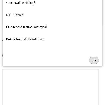
vernieuwde webshop!
MTP Parts.nl
Elke maand nieuwe kortingen!
Bus verticuteerklepel Muratori MT29/MT30R
Bus verticuteerklepel Muratori MT29/MT30R Bus…
Bekijk hier:
MTP-parts.com
€ 7,21
✓
Op voorraad
IN WINKELWAGEN
Ok