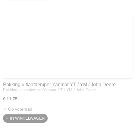
Pakking uitlaatdemper Yanmar YT / YM / John Deere -
Pakking uitlaatdemper Yanmar YT / YM / John Deere -…
128300-13230
€ 11,75
✓
Op voorraad
IN WINKELWAGEN