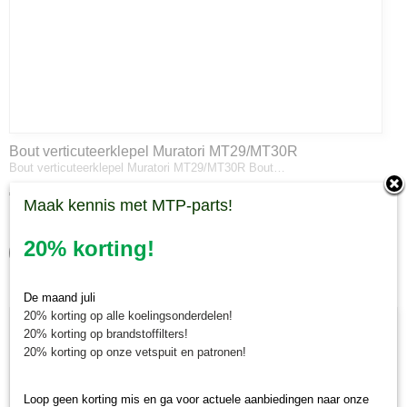
Bout verticuteerklepel Muratori MT29/MT30R
Bout verticuteerklepel Muratori MT29/MT30R Bout…
€ 0,65
Maak kennis met MTP-parts!
✓
Op voorraad
20% korting!
IN WINKELWAGEN
De maand juli
20% korting op alle koelingsonderdelen!
20% korting op brandstoffilters!
20% korting op onze vetspuit en patronen!
Loop geen korting mis en ga voor actuele aanbiedingen naar onze