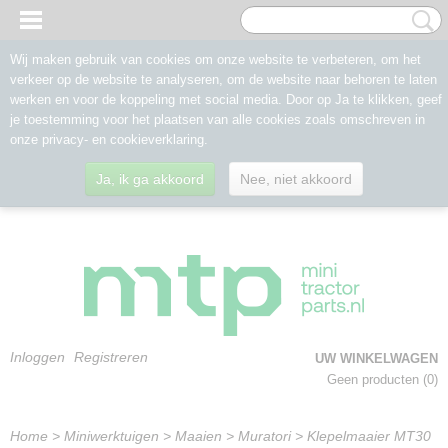
Wij maken gebruik van cookies om onze website te verbeteren, om het
verkeer op de website te analyseren, om de website naar behoren te laten
werken en voor de koppeling met social media. Door op Ja te klikken, geef
je toestemming voor het plaatsen van alle cookies zoals omschreven in
onze privacy- en cookieverklaring.
Ja, ik ga akkoord
Nee, niet akkoord
Inloggen
Registreren
UW WINKELWAGEN
Geen producten
(0)
Home
>
Miniwerktuigen
>
Maaien
>
Muratori
>
Klepelmaaier MT30