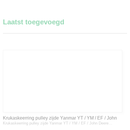
Laatst toegevoegd
Krukaskeerring pulley zijde Yanmar YT / YM / EF / John
Krukaskeerring pulley zijde Yanmar YT / YM / EF / John Deere…
Deere - 119934-01800