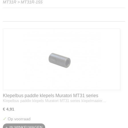
MT31R
>
MT31R-155
Klepelbus paddle klepels Muratori MT31 series
Klepelbus paddle klepels Muratori MT31 series klepelmaaier…
klepelmaaier
€ 4,91
✓
Op voorraad
IN WINKELWAGEN