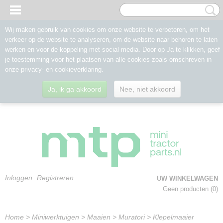
Wij maken gebruik van cookies om onze website te verbeteren, om het
verkeer op de website te analyseren, om de website naar behoren te laten
werken en voor de koppeling met social media. Door op Ja te klikken, geef
je toestemming voor het plaatsen van alle cookies zoals omschreven in
onze privacy- en cookieverklaring.
Ja, ik ga akkoord
Nee, niet akkoord
Inloggen
Registreren
UW WINKELWAGEN
Geen producten
(0)
Home
>
Miniwerktuigen
>
Maaien
>
Muratori
>
Klepelmaaier