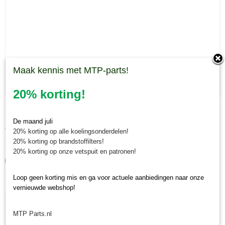
Maak kennis met MTP-parts!
20% korting!
Paddle Muratori klepel
Muratori Paddle klepel Nieuwe paddle klepel geschikt voor de…
De maand juli
€ 10,16
20% korting op alle koelingsonderdelen!
20% korting op brandstoffilters!
✓
Op voorraad
20% korting op onze vetspuit en patronen!
IN WINKELWAGEN
Loop geen korting mis en ga voor actuele aanbiedingen naar onze
vernieuwde webshop!
MTP Parts.nl