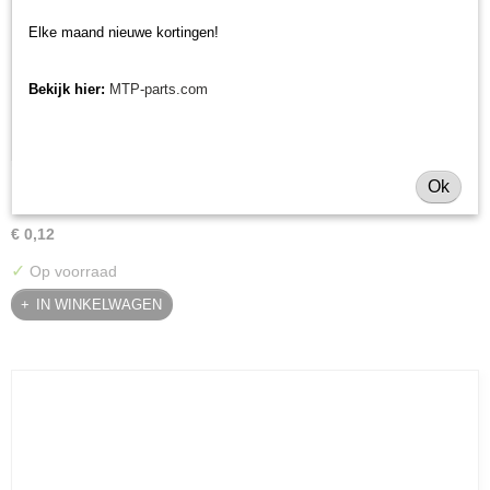
Elke maand nieuwe kortingen!
Bekijk hier:
MTP-parts.com
Klepelmoer Muratori M31 series
Ok
Klepelmoer Muratori M31 series Klepelmoer voor de standaard…
€ 0,12
✓
Op voorraad
IN WINKELWAGEN