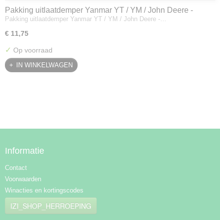
Pakking uitlaatdemper Yanmar YT / YM / John Deere -
Pakking uitlaatdemper Yanmar YT / YM / John Deere -…
128300-13230
€ 11,75
✓
Op voorraad
IN WINKELWAGEN
Informatie
Contact
Voorwaarden
Winacties en kortingscodes
IZI_SHOP_HERROEPING