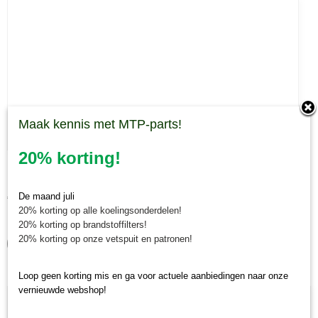
Maak kennis met MTP-parts!
20% korting!
Beitel Rumex stobbenfrees recht met gat 5/8" UNF
Beitel Rumex stobbenfrees recht met gat 5/8" UNF Beitel voor…
De maand juli
€ 31,26
20% korting op alle koelingsonderdelen!
✓
Op voorraad
20% korting op brandstoffilters!
20% korting op onze vetspuit en patronen!
IN WINKELWAGEN
Loop geen korting mis en ga voor actuele aanbiedingen naar onze
vernieuwde webshop!