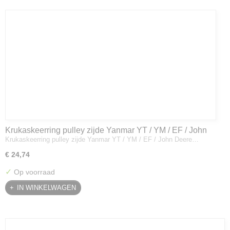
Krukaskeerring pulley zijde Yanmar YT / YM / EF / John
Krukaskeerring pulley zijde Yanmar YT / YM / EF / John Deere…
Deere - 119934-01800
€ 24,74
✓
Op voorraad
IN WINKELWAGEN