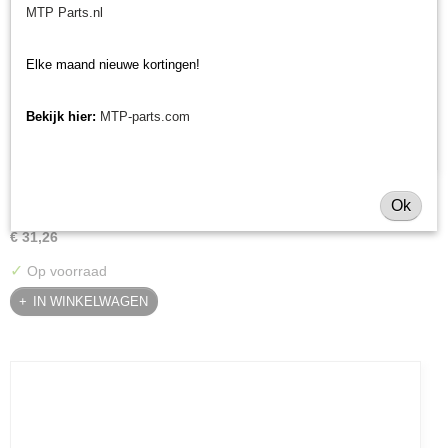
MTP Parts.nl
Elke maand nieuwe kortingen!
Bekijk hier:
MTP-parts.com
Beitel Rumex stobbenfrees recht met draad 5/8" UNF
Ok
Beitel Rumex stobbenfrees recht met draad 5/8" UNF Beitel…
€ 31,26
✓
Op voorraad
IN WINKELWAGEN