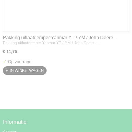
Pakking uitlaatdemper Yanmar YT / YM / John Deere -
Pakking uitlaatdemper Yanmar YT / YM / John Deere -…
128300-13230
€ 11,75
✓
Op voorraad
IN WINKELWAGEN
Informatie