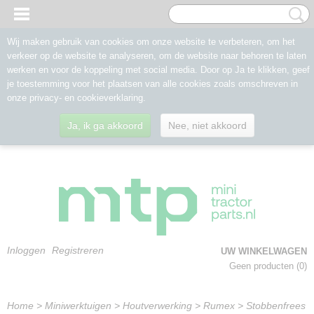
Wij maken gebruik van cookies om onze website te verbeteren, om het
verkeer op de website te analyseren, om de website naar behoren te laten
werken en voor de koppeling met social media. Door op Ja te klikken, geef
je toestemming voor het plaatsen van alle cookies zoals omschreven in
onze privacy- en cookieverklaring.
Ja, ik ga akkoord
Nee, niet akkoord
Inloggen
Registreren
UW WINKELWAGEN
Geen producten
(0)
Home
>
Miniwerktuigen
>
Houtverwerking
>
Rumex
>
Stobbenfrees