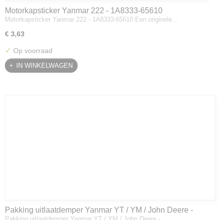
Motorkapsticker Yanmar 222 - 1A8333-65610
Motorkapsticker Yanmar 222 - 1A8333-65610 Een originele…
€ 3,63
✓
Op voorraad
IN WINKELWAGEN
Pakking uitlaatdemper Yanmar YT / YM / John Deere -
Pakking uitlaatdemper Yanmar YT / YM / John Deere -…
128300-13230