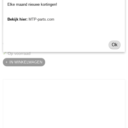
Elke maand nieuwe kortingen!
Bekijk hier:
MTP-parts.com
Krukaskeerring pulley zijde Yanmar YT / YM / EF / John
Krukaskeerring pulley zijde Yanmar YT / YM / EF / John Deere…
Deere - 119934-01800
€ 24,74
Ok
✓
Op voorraad
IN WINKELWAGEN