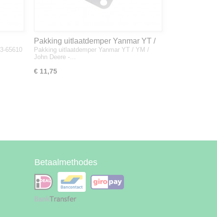
Pakking uitlaatdemper Yanmar YT /
33-65610
Pakking uitlaatdemper Yanmar YT / YM /
YM / John Deere - 128300-13230
John Deere -…
€ 11,75
Betaalmethodes