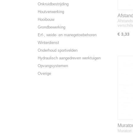
Onkruidbestrijding
Houtverwerking
Afstan
Hooibouw
Afstands
verschil
Grondbewerking
€ 3,33
Erf-, weide- en manegetoebehoren
Winterdienst
Onderhoud sportvelden
Hydraulisch aangedreven werktuigen
Opvangsystemen
Overige
Murato
Muratori 
/ MR