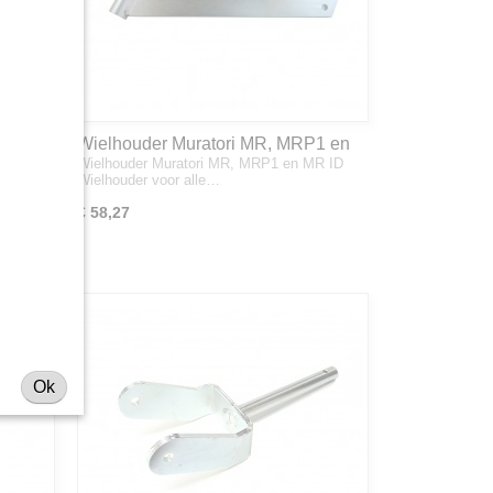
Wielhouder Muratori MR, MRP1 en
MR
Wielhouder Muratori MR, MRP1 en MR ID
MR ID
Wielhouder voor alle…
€ 58,27
Ok