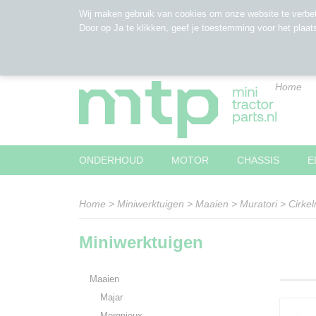
Wij maken gebruik van cookies om onze website te verbet
Door op Ja te klikken, geef je toestemming voor het plaat
Home
ONDERHOUD
MOTOR
CHASSIS
E
Home
>
Miniwerktuigen
>
Maaien
>
Muratori
>
Cirke
Miniwerktuigen
Maaien
Majar
Morgnieux