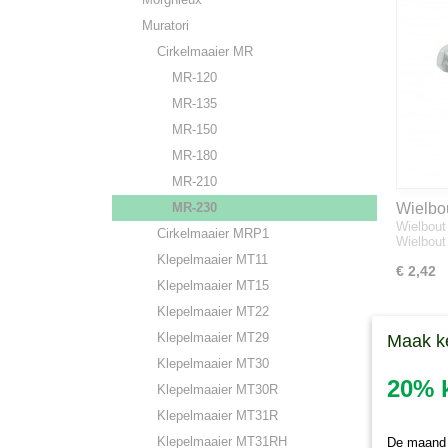
Muratori
Cirkelmaaier MR
MR-120
MR-135
MR-150
MR-180
MR-210
MR-230
Wielbo
Wielbou
ID
Cirkelmaaier MRP1
Wielbout
Klepelmaaier MT11
€ 2,42
Klepelmaaier MT15
Klepelmaaier MT22
Klepelmaaier MT29
Maak k
Klepelmaaier MT30
20% k
Klepelmaaier MT30R
Klepelmaaier MT31R
Klepelmaaier MT31RH
De maand j