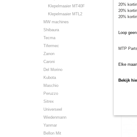
20% kortin
Klepelmaaier MT40F
20% kortin
Klepelmaaier MTL2
20% kortin
MW machines
Shibaura
Loop geen
Tecma
Aankop
Aankopp
Tifermec
cirkelm
MTP Parts
cirkelma
Zanon
€ 44,50
Caroni
Elke maan
Del Morino
Kubota
Bekijk hi
Maschio
Peruzzo
Sitrex
Universeel
Wiedenmann
Yanmar
Bellon Mit