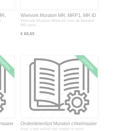
MR,
Wielvork Muratori MR, MRP1, MR ID
e
Wielvork Muratori Wielvork voor de Muratori
MR-serie,…
€ 68,65
IGITAAL
DIGITAAL
lmaaier
Onderdelenlijst Muratori cirkelmaaier
Kunt u een artikel niet vinden in onze
MR ID