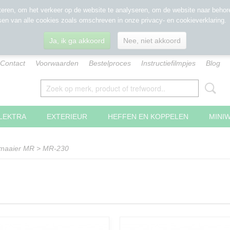
eren, om het verkeer op de website te analyseren, om de website naar behore
sen van alle cookies zoals omschreven in onze privacy- en cookieverklaring.
Ja, ik ga akkoord
Nee, niet akkoord
Contact
Voorwaarden
Bestelproces
Instructiefilmpjes
Blog
LEKTRA
EXTERIEUR
HEFFEN EN KOPPELEN
MINI
lmaaier MR
>
MR-230