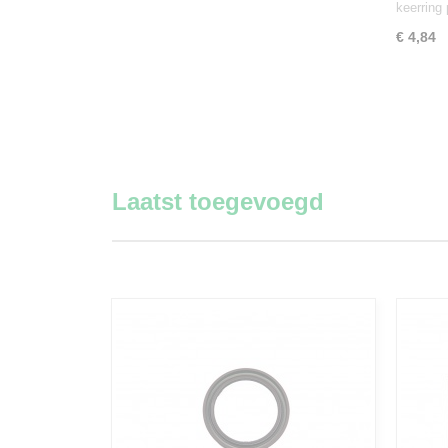
keerrin
€ 4,84
Laatst toegevoegd