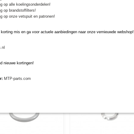
g op alle koelingsonderdelen!
g op brandstoffilters!
g op onze vetspuit en patronen!
 korting mis en ga voor actuele aanbiedingen naar onze vernieuwde webshop!
peldeel Muratori MR/MRP1
Wielvork compleet Muratori
eldeel Muratori MR/MRP1
Wielvork compleet Muratori MRP1/
aaiers
MRP1/MR cirkelmaaier
.nl
aiers Aankoppeldeel…
cirkelmaaier Origineel…
€ 190,18
d nieuwe kortingen!
er:
MTP-parts.com