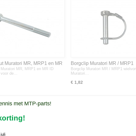
ut Muratori MR, MRP1 en MR
Borgclip Muratori MR / MRP1
t Muratori MR, MRP1 en MR ID
Borgclip Muratori MR / MRP1 wielvor
wielvork
 voor de…
Muratori…
€ 1,82
ennis met MTP-parts!
orting!
uli