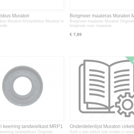
dsbus Muratori
Borgmoer maaieras Muratori 
bus Muratori Afstandsbus Muratori in
Borgmoer maaieras Muratori Originel
MRP1 en MR ID
lende…
borgmoer voor maaieras…
€ 7,89
D
ri keerring tandwielkast MRP1
Onderdelenlijst Muratori cirke
keerring tandwielkast Originele
Kunt u een artikel niet vinden in onze
MR