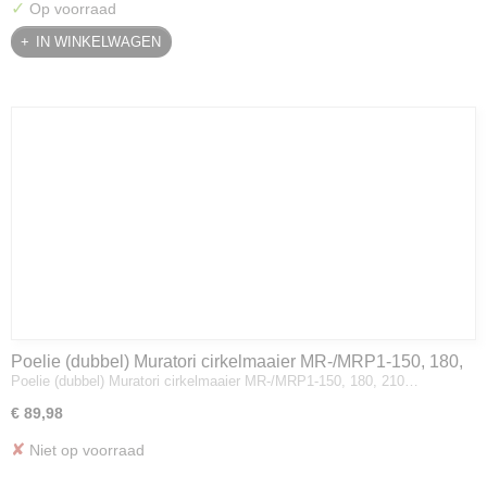
✓
Op voorraad
IN WINKELWAGEN
Poelie (dubbel) Muratori cirkelmaaier MR-/MRP1-150, 180,
Poelie (dubbel) Muratori cirkelmaaier MR-/MRP1-150, 180, 210…
210
€ 89,98
✘
Niet op voorraad