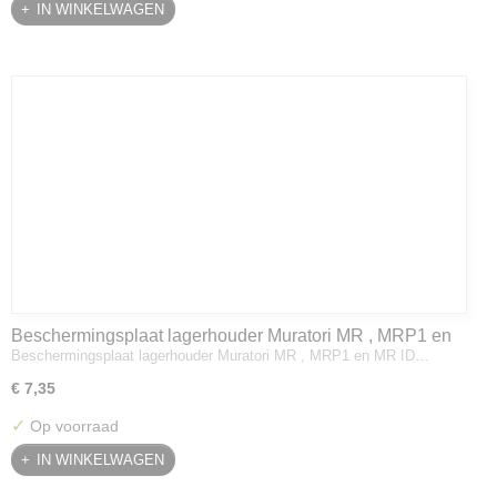
IN WINKELWAGEN
Beschermingsplaat lagerhouder Muratori MR , MRP1 en
Beschermingsplaat lagerhouder Muratori MR , MRP1 en MR ID…
MR ID
€ 7,35
✓
Op voorraad
IN WINKELWAGEN