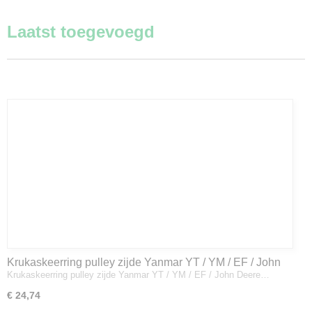
Laatst toegevoegd
Krukaskeerring pulley zijde Yanmar YT / YM / EF / John
Krukaskeerring pulley zijde Yanmar YT / YM / EF / John Deere…
Deere - 119934-01800
€ 24,74