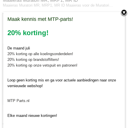
Maaieras Muratori MR, MRP1, MR ID
Maaieras Muratori MR, MRP1, MR ID Maaieras voor de Muratori…
€ 53,07
Maak kennis met MTP-parts!
✘
Niet op voorraad
20% korting!
De maand juli
20% korting op alle koelingsonderdelen!
20% korting op brandstoffilters!
20% korting op onze vetspuit en patronen!
Loop geen korting mis en ga voor actuele aanbiedingen naar onze
vernieuwde webshop!
MTP Parts.nl
Borgmoer maaieras Muratori MR, MRP1 en MR ID
Borgmoer maaieras Muratori Originele borgmoer voor maaieras…
Elke maand nieuwe kortingen!
€ 7,89