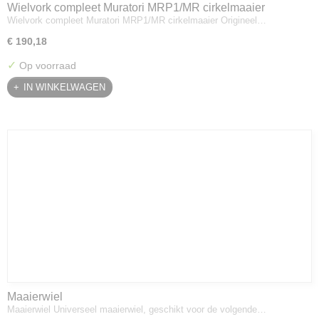
Wielvork compleet Muratori MRP1/MR cirkelmaaier
Wielvork compleet Muratori MRP1/MR cirkelmaaier Origineel…
€ 190,18
✓
Op voorraad
IN WINKELWAGEN
Maaierwiel
Maaierwiel Universeel maaierwiel, geschikt voor de volgende…