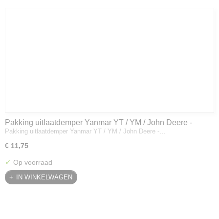
Pakking uitlaatdemper Yanmar YT / YM / John Deere -
Pakking uitlaatdemper Yanmar YT / YM / John Deere -…
128300-13230
€ 11,75
✓
Op voorraad
IN WINKELWAGEN