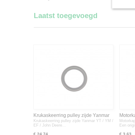
Laatst toegevoegd
Krukaskeerring pulley zijde Yanmar
Motork
Krukaskeerring pulley zijde Yanmar YT / YM /
Motorkap
YT / YM / EF / John Deere - 119934-
1A832
EF / John Deere…
Een orig
01800
€ 24,74
€ 3,63