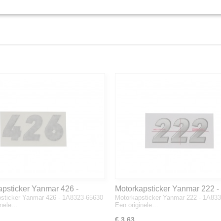
apsticker Yanmar 426 -
Motorkapsticker Yanmar 222 -
sticker Yanmar 426 - 1A8323-65630
Motorkapsticker Yanmar 222 - 1A83
3-65630
1A8333-65610
inele…
Een originele…
€ 3,63