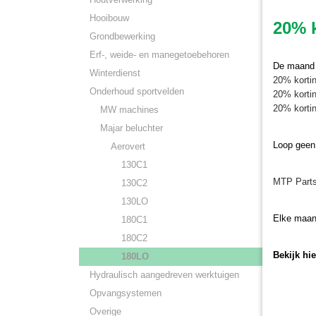
Hooibouw
20% k
Grondbewerking
Erf-, weide- en manegetoebehoren
De maand j
Winterdienst
20% kortin
Onderhoud sportvelden
20% kortin
20% kortin
MW machines
Majar beluchter
Loop geen
Aerovert
Tand M
Tand Maj
130C1
koopt u 
MTP Parts
130C2
€ 32,82
130LO
Elke maan
180C1
180C2
Bekijk hi
180LO
Hydraulisch aangedreven werktuigen
Opvangsystemen
Overige