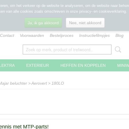
eren, om het verkeer op de website te analyseren, om de website naar behore
sen van alle cookies zoals omschreven in onze privacy- en cookieverklaring.
Ja, ik ga akkoord
Nee, niet akkoord
Contact
Voorwaarden
Bestelproces
Instructiefilmpjes
Blog
LEKTRA
EXTERIEUR
HEFFEN EN KOPPELEN
MINI
Majar beluchter
>
Aerovert
>
180LO
ennis met MTP-parts!