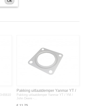
Ok
Pakking uitlaatdemper Yanmar YT /
33-65610
Pakking uitlaatdemper Yanmar YT / YM /
YM / John Deere - 128300-13230
John Deere -…
€ 11,75