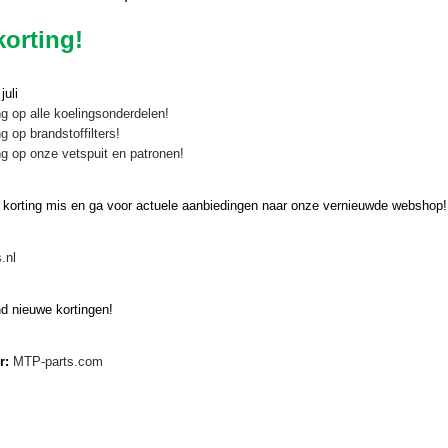
orting!
uli
g op alle koelingsonderdelen!
g op brandstoffilters!
g op onze vetspuit en patronen!
 korting mis en ga voor actuele aanbiedingen naar onze vernieuwde webshop!
ajar Aerovert
ar Aerovert De tand Majar Aerovert
veilig en…
.nl
d nieuwe kortingen!
er:
MTP-parts.com