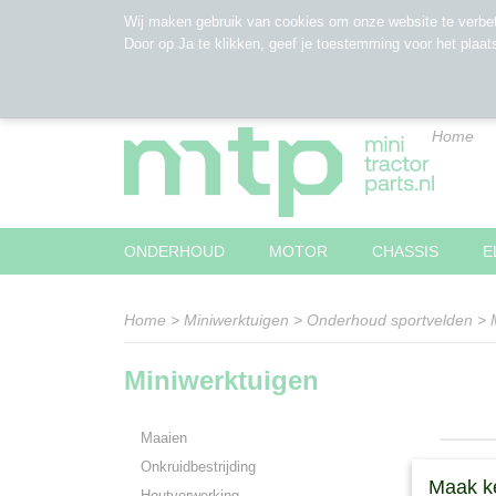
Wij maken gebruik van cookies om onze website te verbet
Door op Ja te klikken, geef je toestemming voor het plaat
Home
ONDERHOUD
MOTOR
CHASSIS
E
Home
>
Miniwerktuigen
>
Onderhoud sportvelden
>
Miniwerktuigen
Maaien
Onkruidbestrijding
Maak k
Houtverwerking