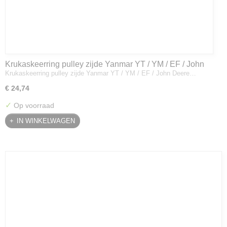
Krukaskeerring pulley zijde Yanmar YT / YM / EF / John
Krukaskeerring pulley zijde Yanmar YT / YM / EF / John Deere…
Deere - 119934-01800
€ 24,74
✓
Op voorraad
IN WINKELWAGEN