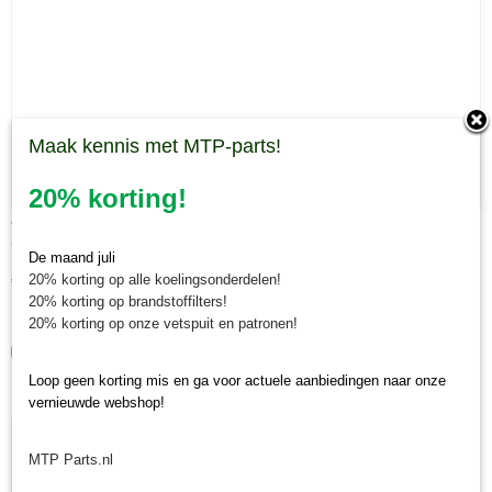
Maak kennis met MTP-parts!
20% korting!
V-snaar Muratori MT22 en MT40
V-snaar Muratori MT22 en MT40 Geschikt voor: Muratori MT22…
De maand juli
20% korting op alle koelingsonderdelen!
€ 17,24
20% korting op brandstoffilters!
✓
Op voorraad
20% korting op onze vetspuit en patronen!
IN WINKELWAGEN
Loop geen korting mis en ga voor actuele aanbiedingen naar onze
vernieuwde webshop!
MTP Parts.nl