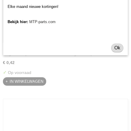
Elke maand nieuwe kortingen!
Bekijk hier:
MTP-parts.com
Ok
Borgmoer klepel Muratori MT22/MT40
Borgmoer klepel Muratori MT22/MT40 Borgmoer klepel voor…
€ 0,42
✓
Op voorraad
IN WINKELWAGEN