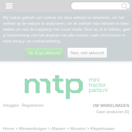
Wij maken gebruik van cookies om onze website te verbeteren, om het
verkeer op de website te analyseren, om de website naar behoren te laten
werken en voor de koppeling met social media. Door op Ja te klikken, geef
je toestemming voor het plaatsen van alle cookies zoals omschreven in
onze privacy- en cookieverklaring.
Ja, ik ga akkoord
Nee, niet akkoord
Inloggen
Registreren
UW WINKELWAGEN
Geen producten
(0)
Home
>
Miniwerktuigen
>
Maaien
>
Muratori
>
Klepelmaaier