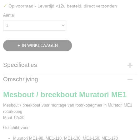
✓
Op voorraad
- Levertijd <12u besteld, direct verzonden
Aantal
IN WINKELWAGEN
Specificaties
Bruto gewicht
Omschrijving
0,05 Kg
Mesbout / breekbout Muratori ME1
Mesbout / breekbout voor montage van rotorkopegmes in Muratori ME1
rotorkopeg
Maat 12x30
Geschikt voor:
Muratori ME1-90, ME1-110, ME1-130, ME1-150, ME1-170