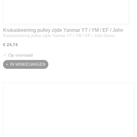
Krukaskeerring pulley zijde Yanmar YT / YM / EF / John
Krukaskeerring pulley zijde Yanmar YT / YM / EF / John Deere…
Deere - 119934-01800
€ 24,74
✓
Op voorraad
IN WINKELWAGEN