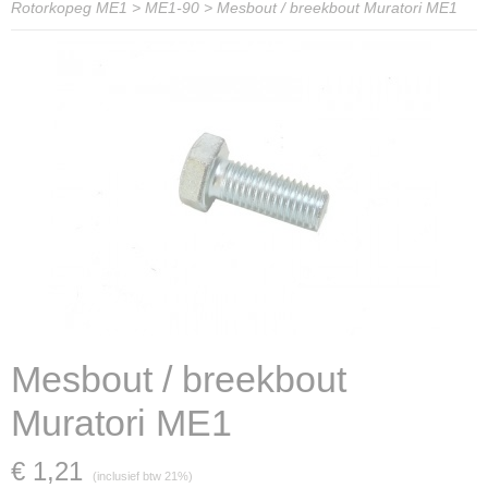
Rotorkopeg ME1
>
ME1-90
>
Mesbout / breekbout Muratori ME1
Mesbout / breekbout
Muratori ME1
€ 1,21
(inclusief btw 21%)