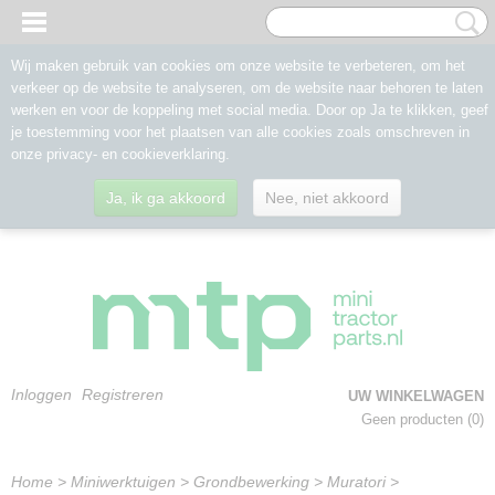
Wij maken gebruik van cookies om onze website te verbeteren, om het
verkeer op de website te analyseren, om de website naar behoren te laten
werken en voor de koppeling met social media. Door op Ja te klikken, geef
je toestemming voor het plaatsen van alle cookies zoals omschreven in
onze privacy- en cookieverklaring.
Ja, ik ga akkoord
Nee, niet akkoord
Inloggen
Registreren
UW WINKELWAGEN
Geen producten
(0)
Home
>
Miniwerktuigen
>
Grondbewerking
>
Muratori
>