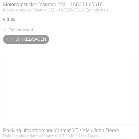
Motorkapsticker Yanmar 222 - 1A8333-65610
Motorkapsticker Yanmar 222 - 1A8333-65610 Een originele…
€ 3,63
✓
Op voorraad
IN WINKELWAGEN
Pakking uitlaatdemper Yanmar YT / YM / John Deere -
Pakking uitlaatdemper Yanmar YT / YM / John Deere -…
128300-13230