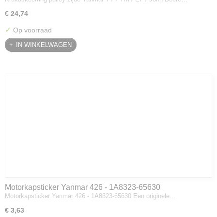
Deere - 119934-01800
€ 24,74
✓
Op voorraad
IN WINKELWAGEN
Motorkapsticker Yanmar 426 - 1A8323-65630
Motorkapsticker Yanmar 426 - 1A8323-65630 Een originele…
€ 3,63