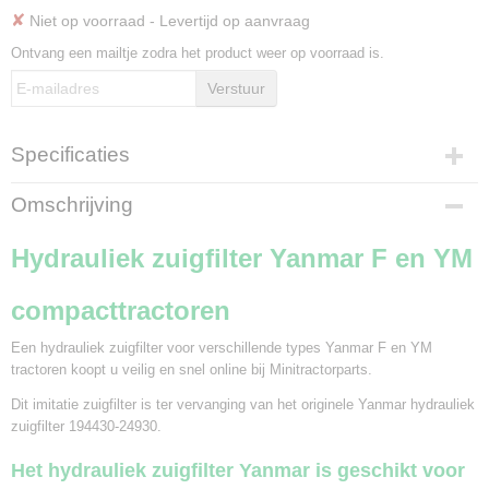
✘
Niet op voorraad
- Levertijd op aanvraag
Ontvang een mailtje zodra het product weer op voorraad is.
Verstuur
Specificaties
Bruto gewicht
Omschrijving
0,20 Kg
Hydrauliek zuigfilter Yanmar F en YM
compacttractoren
Een hydrauliek zuigfilter voor verschillende types Yanmar F en YM
tractoren koopt u veilig en snel online bij Minitractorparts.
Dit imitatie zuigfilter is ter vervanging van het originele Yanmar hydrauliek
zuigfilter 194430-24930.
Het hydrauliek zuigfilter Yanmar is geschikt voor