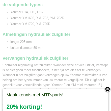
de volgende types:
Yanmar F14, F15, F16
Yanmar YM1602, YM1702, YM1702D
Yanmar YM1720, YM1720D
Afmetingen hydrauliek zuigfilter
lengte 205 mm
buiten diameter 50 mm
Vervangen hydrauliek zuigfilter
Controleer regelmatig het zuigfilter. Wanneer deze er vies uitziet, verstopt
is of niet goed meer functioneert, is het tijd om dit filter te vervangen.
Wanneer u het zuigfilter gaat vervangen op uw Yanmar minitrekker is van
belang om het typenummer van uw tractor te vergelijken. Dit zuigfilter is
geschikt voor verschillende types Yanmar F en YM mini tractoren. Bij
Minitractorparts kunnen wij u ook adviseren welk zuigfilter het beste
Maak kennis met MTP-parts!
geschikt is voor uw minitrekker. Neem hiervoor contact op met onze mini
tractor specialisten. Wanneer u een zuigfilter bij ons bestelt voor 12.00
uur, en deze is op voorraad, wordt hij dezelfde dag nog verzonden. Naast
20% korting!
pakketbezorging kunt u ook uw bestelling in ons magazijn in Olst afhalen.