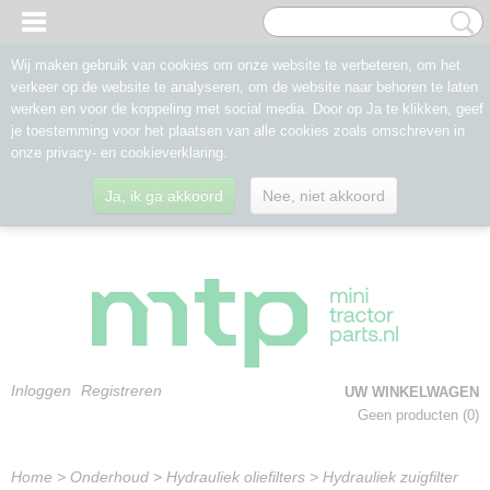
Wij maken gebruik van cookies om onze website te verbeteren, om het
verkeer op de website te analyseren, om de website naar behoren te laten
werken en voor de koppeling met social media. Door op Ja te klikken, geef
je toestemming voor het plaatsen van alle cookies zoals omschreven in
onze privacy- en cookieverklaring.
Ja, ik ga akkoord
Nee, niet akkoord
Inloggen
Registreren
UW WINKELWAGEN
Geen producten
(0)
Home
>
Onderhoud
>
Hydrauliek oliefilters
>
Hydrauliek zuigfilter