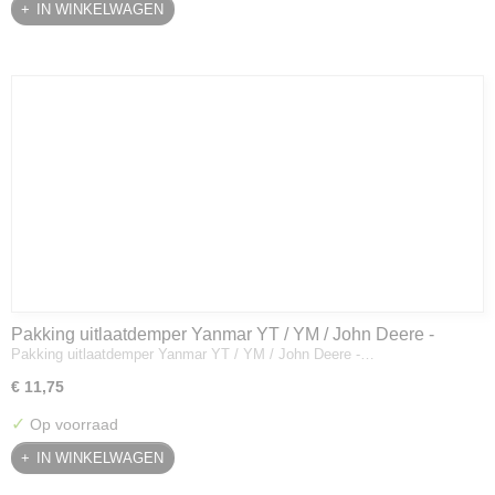
IN WINKELWAGEN
Pakking uitlaatdemper Yanmar YT / YM / John Deere -
Pakking uitlaatdemper Yanmar YT / YM / John Deere -…
128300-13230
€ 11,75
✓
Op voorraad
IN WINKELWAGEN