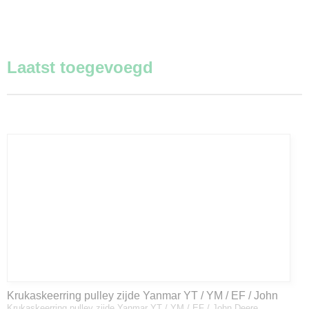
Laatst toegevoegd
Krukaskeerring pulley zijde Yanmar YT / YM / EF / John
Krukaskeerring pulley zijde Yanmar YT / YM / EF / John Deere…