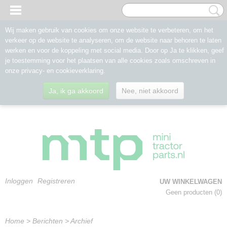
Wij maken gebruik van cookies om onze website te verbeteren, om het
verkeer op de website te analyseren, om de website naar behoren te laten
werken en voor de koppeling met social media. Door op Ja te klikken, geef
je toestemming voor het plaatsen van alle cookies zoals omschreven in
onze privacy- en cookieverklaring.
Ja, ik ga akkoord
Nee, niet akkoord
Inloggen
Registreren
UW WINKELWAGEN
Geen producten
(0)
Home
>
Berichten
> Archief