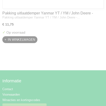
Pakking uitlaatdemper Yanmar YT / YM / John Deere -
Pakking uitlaatdemper Yanmar YT / YM / John Deere -…
128300-13230
€ 11,75
✓
Op voorraad
IN WINKELWAGEN
Informatie
Contact
Voorwaarden
Winacties en kortingscodes