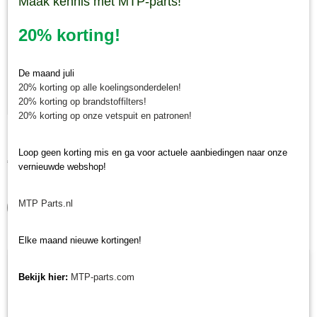
Maak kennis met MTP-parts!
20% korting!
De maand juli
20% korting op alle koelingsonderdelen!
20% korting op brandstoffilters!
20% korting op onze vetspuit en patronen!
Krukaskeerring pulley zijde Yanmar YT / YM / EF / John
Krukaskeerring pulley zijde Yanmar YT / YM / EF / John Deere…
Deere - 119934-01800
Loop geen korting mis en ga voor actuele aanbiedingen naar onze
€ 24,74
vernieuwde webshop!
✓
Op voorraad
MTP Parts.nl
IN WINKELWAGEN
Elke maand nieuwe kortingen!
Bekijk hier:
MTP-parts.com