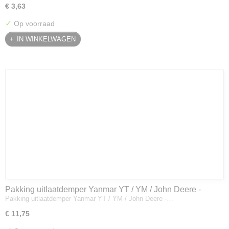
€ 3,63
✓
Op voorraad
IN WINKELWAGEN
Pakking uitlaatdemper Yanmar YT / YM / John Deere -
Pakking uitlaatdemper Yanmar YT / YM / John Deere -…
128300-13230
€ 11,75