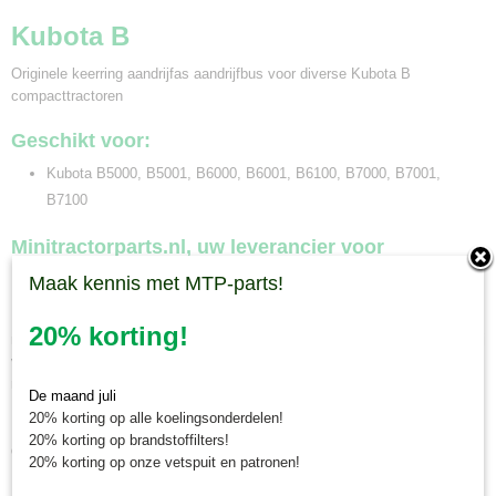
Kubota B
Originele keerring aandrijfas aandrijfbus voor diverse Kubota B
compacttractoren
Geschikt voor:
Kubota B5000, B5001, B6000, B6001, B6100, B7000, B7001,
B7100
Minitractorparts.nl, uw leverancier voor
Maak kennis met MTP-parts!
minitrekker onderdelen!
Minitractorparts heeft een groot assortiment onderdelen op het gebied van
20% korting!
minitractoren, miditractoren, compacttractoren en aanbouwwerktuigen. Wij
verkopen deze onderdelen met als specialisme de Japanse
minitractormerken Yanmar, Iseki, Kubota en Shibaura.
De maand juli
20% korting op alle koelingsonderdelen!
Minitractorparts.nl heeft een groot assortiment onderdelen, waaronder
20% korting op brandstoffilters!
deze keerring, voor uw Kubota B 5000, B 5001, B 6000, B 6001, B 6100,
20% korting op onze vetspuit en patronen!
B 7000, B 7001, B 7100.