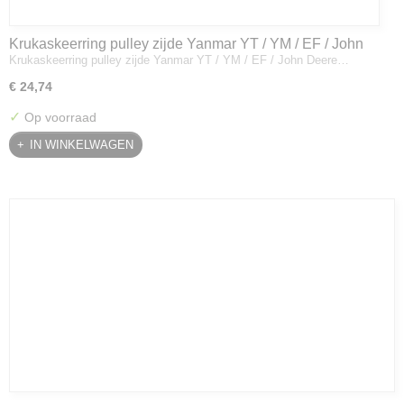
Krukaskeerring pulley zijde Yanmar YT / YM / EF / John
Krukaskeerring pulley zijde Yanmar YT / YM / EF / John Deere…
Deere - 119934-01800
€ 24,74
✓
Op voorraad
IN WINKELWAGEN