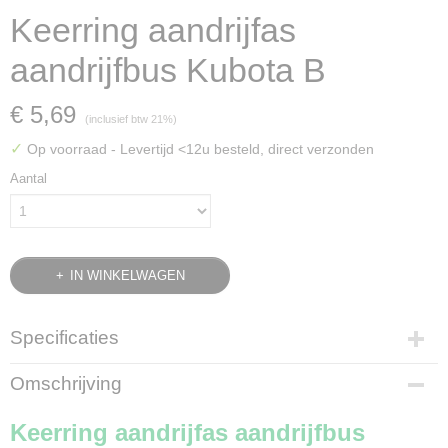
Keerring aandrijfas
aandrijfbus Kubota B
€ 5,69
(inclusief btw 21%)
✓
Op voorraad
- Levertijd <12u besteld, direct verzonden
Aantal
IN WINKELWAGEN
Specificaties
Bruto gewicht
Omschrijving
0,10 Kg
Keerring aandrijfas aandrijfbus