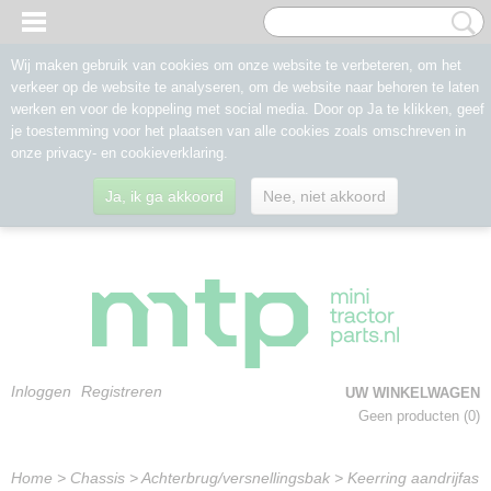
Wij maken gebruik van cookies om onze website te verbeteren, om het
verkeer op de website te analyseren, om de website naar behoren te laten
werken en voor de koppeling met social media. Door op Ja te klikken, geef
je toestemming voor het plaatsen van alle cookies zoals omschreven in
onze privacy- en cookieverklaring.
Ja, ik ga akkoord
Nee, niet akkoord
Inloggen
Registreren
UW WINKELWAGEN
Geen producten
(0)
Home
>
Chassis
>
Achterbrug/versnellingsbak
>
Keerring aandrijfas