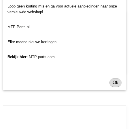
Ook interessant
Loop geen korting mis en ga voor actuele aanbiedingen naar onze
vernieuwde webshop!
MTP Parts.nl
Elke maand nieuwe kortingen!
Bekijk hier:
MTP-parts.com
Achteraskeerring Iseki Landhope TU/TU/TX/Sial TF - origineel
Ok
€ 53,63