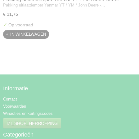
Pakking uitlaatdemper Yanmar YT / YM / John Deere -…
128300-13230
€ 11,75
✓
Op voorraad
IN WINKELWAGEN
Informatie
Contact
Voorwaarden
Winacties en kortingscodes
IZI_SHOP_HERROEPING
Categorieën