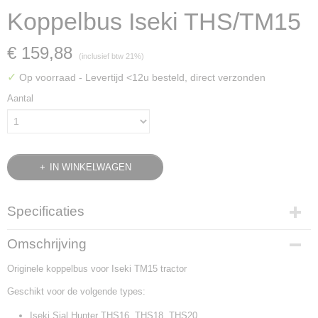
Koppelbus Iseki THS/TM15
€ 159,88
(inclusief btw 21%)
✓
Op voorraad
- Levertijd <12u besteld, direct verzonden
Aantal
IN WINKELWAGEN
Specificaties
Bruto gewicht
Omschrijving
0,10 Kg
Originele koppelbus voor Iseki TM15 tractor
Geschikt voor de volgende types:
Iseki Sial Hunter THS16, THS18, THS20