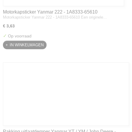
Motorkapsticker Yanmar 222 - 1A8333-65610
Motorkapsticker Yanmar 222 - 1A8333-65610 Een originele…
€ 3,63
✓
Op voorraad
IN WINKELWAGEN
Pakking uitlaatdemper Yanmar YT / YM / John Deere -