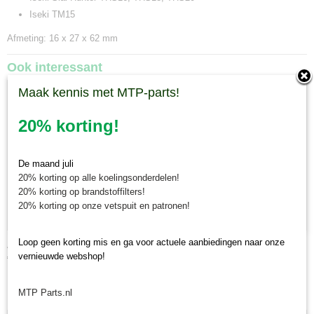
Iseki TM15
Afmeting: 16 x 27 x 62 mm
Ook interessant
Maak kennis met MTP-parts!
20% korting!
De maand juli
20% korting op alle koelingsonderdelen!
20% korting op brandstoffilters!
20% korting op onze vetspuit en patronen!
Loop geen korting mis en ga voor actuele aanbiedingen naar onze
Achteraskeerring Iseki Landhope TU/TU/TX/Sial TF - origineel
vernieuwde webshop!
€ 53,63
MTP Parts.nl