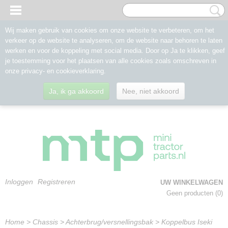
Wij maken gebruik van cookies om onze website te verbeteren, om het
verkeer op de website te analyseren, om de website naar behoren te laten
werken en voor de koppeling met social media. Door op Ja te klikken, geef
je toestemming voor het plaatsen van alle cookies zoals omschreven in
onze privacy- en cookieverklaring.
Ja, ik ga akkoord
Nee, niet akkoord
Inloggen
Registreren
UW WINKELWAGEN
Geen producten
(0)
Home
>
Chassis
>
Achterbrug/versnellingsbak
>
Koppelbus Iseki