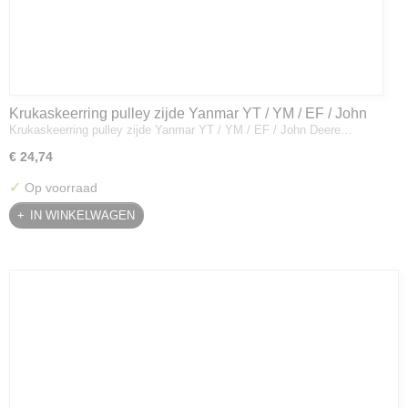
Krukaskeerring pulley zijde Yanmar YT / YM / EF / John
Krukaskeerring pulley zijde Yanmar YT / YM / EF / John Deere…
Deere - 119934-01800
€ 24,74
✓
Op voorraad
IN WINKELWAGEN