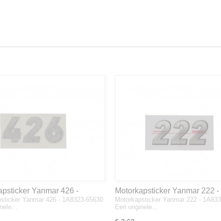
apsticker Yanmar 426 -
Motorkapsticker Yanmar 222 -
sticker Yanmar 426 - 1A8323-65630
Motorkapsticker Yanmar 222 - 1A83
3-65630
1A8333-65610
inele…
Een originele…