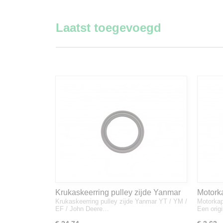
Laatst toegevoegd
Krukaskeerring pulley zijde Yanmar
Motork
Krukaskeerring pulley zijde Yanmar YT / YM /
Motorkap
YT / YM / EF / John Deere - 119934-
1A832
EF / John Deere…
Een orig
01800