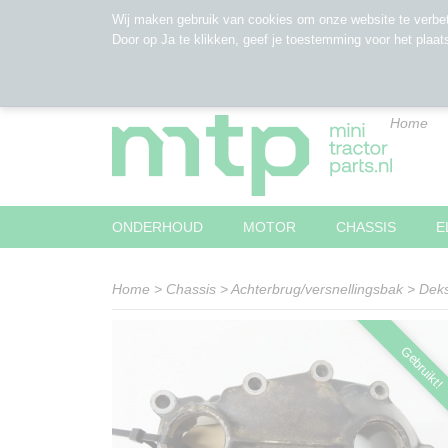
Wij maken gebruik van cookies om onze website te verbet
Door op Ja te klikken, geef je toestemming voor het plaat
Home
ONDERHOUD
MOTOR
CHASSIS
E
Home
>
Chassis
>
Achterbrug/versnellingsbak
>
Deks
Gebruikt!