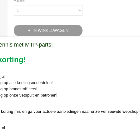
Aantal
IN WINKELWAGEN
ennis met MTP-parts!
Specificaties
orting!
Productcode leverancier
1427-201-0050-0
Omschrijving
Bruto gewicht
0,63 Kg
uli
Deksel versnellingsbak
g op alle koelingsonderdelen!
g op brandstoffilters!
Deksel versnellingsbak passend in de versnellingsbak van de Iseki 
g op onze vetspuit en patronen!
TU1600.
Gebruikt onderdeel
 korting mis en ga voor actuele aanbiedingen naar onze vernieuwde webshop!
Origineel Iseki nummer: 1427-201-0050-0
1427-201-005-00
.nl
142720100500