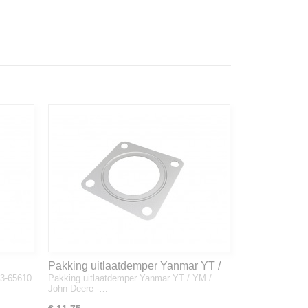
Pakking uitlaatdemper Yanmar YT /
33-65610
Pakking uitlaatdemper Yanmar YT / YM /
YM / John Deere - 128300-13230
John Deere -…