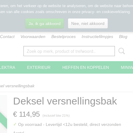
eren, om het verkeer op de website te analyseren, om de website naar behore
sen van alle cookies zoals omschreven in onze privacy- en cookieverklaring.
Ja, ik ga akkoord
Nee, niet akkoord
Contact
Voorwaarden
Bestelproces
Instructiefilmpjes
Blog
LEKTRA
EXTERIEUR
HEFFEN EN KOPPELEN
MINI
el versnellingsbak
Deksel versnellingsbak
€ 114,95
(inclusief btw 21%)
✓
Op voorraad
- Levertijd <12u besteld, direct verzonden