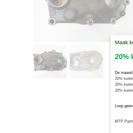
Maak k
20% k
De maand j
20% kortin
20% kortin
20% kortin
Loop geen
MTP Parts