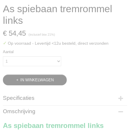
As spiebaan tremrommel
links
€ 54,45
(inclusief btw 21%)
✓
Op voorraad
- Levertijd <12u besteld, direct verzonden
Aantal
IN WINKELWAGEN
Specificaties
Productcode leverancier
Omschrijving
1427-301-0110-0
Bruto gewicht
As spiebaan tremrommel links
0,50 Kg