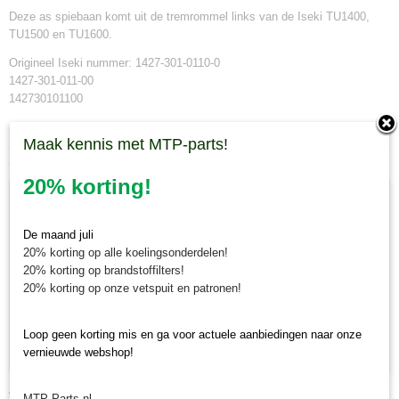
Deze as spiebaan komt uit de tremrommel links van de Iseki TU1400,
TU1500 en TU1600.
Origineel Iseki nummer: 1427-301-0110-0
1427-301-011-00
142730101100
Maak kennis met MTP-parts!
Ook interessant
20% korting!
De maand juli
20% korting op alle koelingsonderdelen!
20% korting op brandstoffilters!
20% korting op onze vetspuit en patronen!
Loop geen korting mis en ga voor actuele aanbiedingen naar onze
vernieuwde webshop!
Achteraskeerring Iseki Landhope TU/TU/TX/Sial TF - origineel
MTP Parts.nl