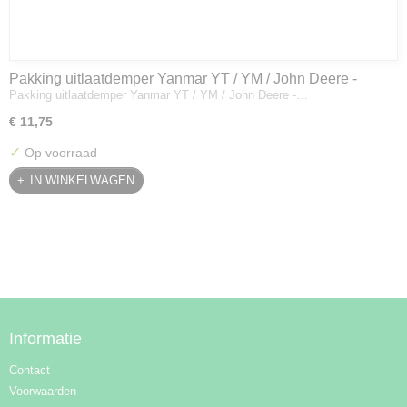
Pakking uitlaatdemper Yanmar YT / YM / John Deere -
Pakking uitlaatdemper Yanmar YT / YM / John Deere -…
128300-13230
€ 11,75
✓
Op voorraad
IN WINKELWAGEN
Informatie
Contact
Voorwaarden