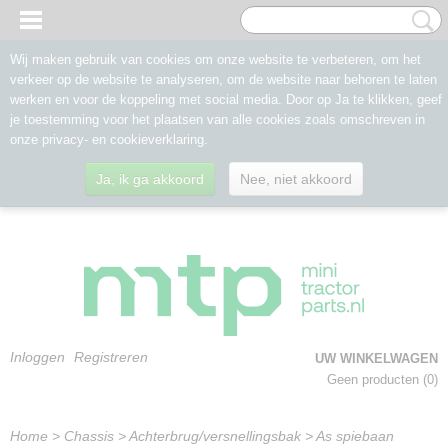
Wij maken gebruik van cookies om onze website te verbeteren, om het
verkeer op de website te analyseren, om de website naar behoren te laten
werken en voor de koppeling met social media. Door op Ja te klikken, geef
je toestemming voor het plaatsen van alle cookies zoals omschreven in
onze privacy- en cookieverklaring.
Ja, ik ga akkoord
Nee, niet akkoord
Inloggen
Registreren
UW WINKELWAGEN
Geen producten
(0)
Home
>
Chassis
>
Achterbrug/versnellingsbak
>
As spiebaan