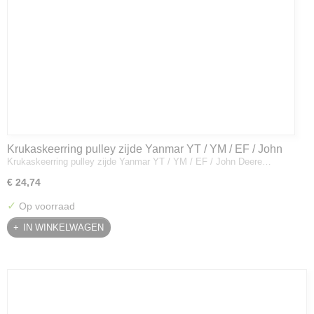
Krukaskeerring pulley zijde Yanmar YT / YM / EF / John
Krukaskeerring pulley zijde Yanmar YT / YM / EF / John Deere…
Deere - 119934-01800
€ 24,74
✓
Op voorraad
IN WINKELWAGEN