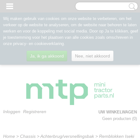
Wij maken gebruik van cookies om onze website te verbeteren, om het
verkeer op de website te analyseren, om de website naar behoren te laten
werken en voor de koppeling met social media. Door op Ja te klikken, geef
je toestemming voor het plaatsen van alle cookies zoals omschreven in
onze privacy- en cookieverklaring.
Ja, ik ga akkoord
Nee, niet akkoord
Inloggen
Registreren
UW WINKELWAGEN
Geen producten
(0)
Home
>
Chassis
>
Achterbrug/versnellingsbak
>
Remblokken Iseki