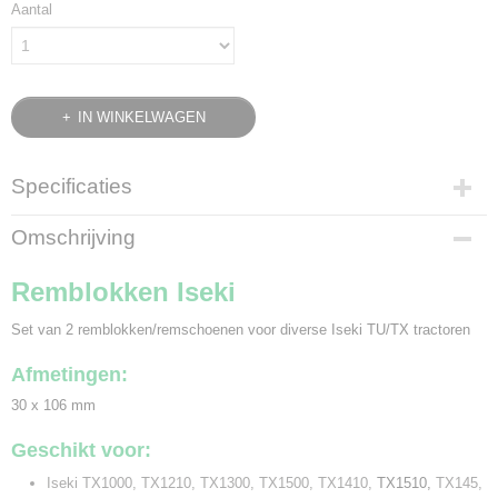
Aantal
IN WINKELWAGEN
Specificaties
Bruto gewicht
Omschrijving
1,10 Kg
Remblokken Iseki
Set van 2 remblokken/remschoenen voor diverse Iseki TU/TX tractoren
Afmetingen:
30 x 106 mm
Geschikt voor:
Iseki TX1000, TX1210, TX1300, TX1500, TX1410,
TX1510,
TX145,