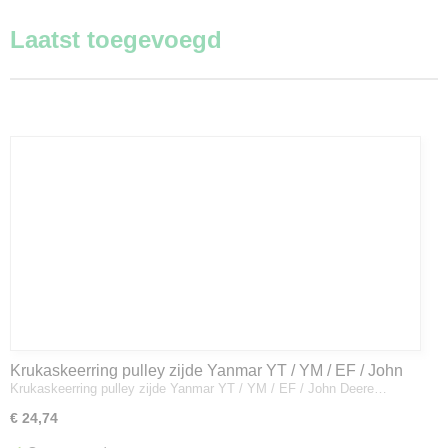
Laatst toegevoegd
Krukaskeerring pulley zijde Yanmar YT / YM / EF / John
Krukaskeerring pulley zijde Yanmar YT / YM / EF / John Deere…
Deere - 119934-01800
€ 24,74