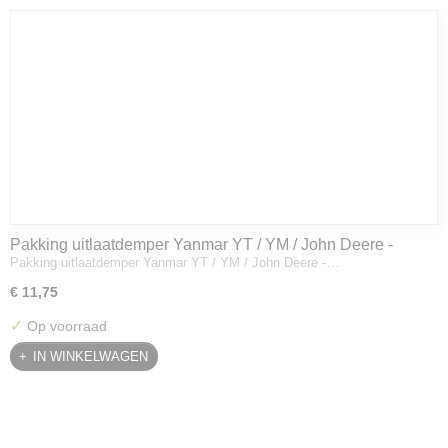
Pakking uitlaatdemper Yanmar YT / YM / John Deere -
Pakking uitlaatdemper Yanmar YT / YM / John Deere -…
128300-13230
€ 11,75
✓
Op voorraad
IN WINKELWAGEN