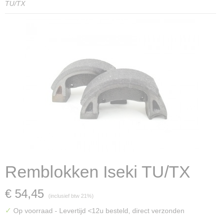
TU/TX
Remblokken Iseki TU/TX
€ 54,45
(inclusief btw 21%)
✓
Op voorraad
- Levertijd <12u besteld, direct verzonden