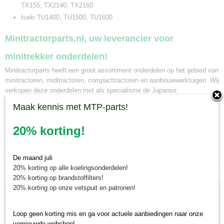
TX155, TX2140, TX2160
Iseki TU1400, TU1500, TU1600
Minitractorparts.nl, uw leverancier voor
minitrekker onderdelen!
Minitractorparts heeft een groot assortiment onderdelen op het gebied van
minitractoren, miditractoren, compacttractoren en aanbouwwerktuigen. Wij
verkopen deze onderdelen met als specialisme de Japanse
minitractormerken Yanmar, Iseki, Kubota en Shibaura.
Maak kennis met MTP-parts!
Minitractorparts.nl heeft een groot assortiment onderdelen, waaronder
20% korting!
deze remblokken, voor uw Iseki TX 1000, TX 1210, TX 1300, TX 1500,
TX 1410,
TX 1510,
TX 145, TX 155, TX 2140, TX 2160, Iseki TU 1400,
TU 1500, TU 1600.
De maand juli
20% korting op alle koelingsonderdelen!
Ook interessant
20% korting op brandstoffilters!
20% korting op onze vetspuit en patronen!
Loop geen korting mis en ga voor actuele aanbiedingen naar onze
vernieuwde webshop!