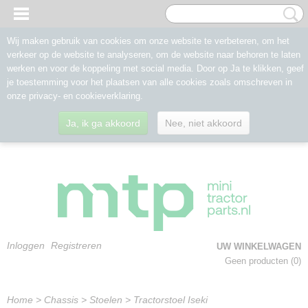
Wij maken gebruik van cookies om onze website te verbeteren, om het
verkeer op de website te analyseren, om de website naar behoren te laten
werken en voor de koppeling met social media. Door op Ja te klikken, geef
je toestemming voor het plaatsen van alle cookies zoals omschreven in
onze privacy- en cookieverklaring.
Ja, ik ga akkoord
Nee, niet akkoord
Inloggen
Registreren
UW WINKELWAGEN
Geen producten
(0)
Home
>
Chassis
>
Stoelen
>
Tractorstoel Iseki