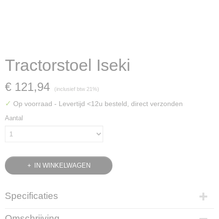
Tractorstoel Iseki
€ 121,94
(inclusief btw 21%)
✓
Op voorraad
- Levertijd <12u besteld, direct verzonden
Aantal
IN WINKELWAGEN
Specificaties
Bruto gewicht
Omschrijving