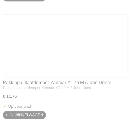
Pakking uitlaatdemper Yanmar YT / YM / John Deere -
Pakking uitlaatdemper Yanmar YT / YM / John Deere -…
128300-13230
€ 11,75
✓
Op voorraad
IN WINKELWAGEN