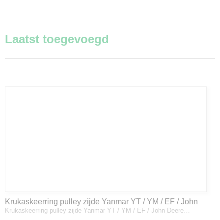
Laatst toegevoegd
Krukaskeerring pulley zijde Yanmar YT / YM / EF / John
Krukaskeerring pulley zijde Yanmar YT / YM / EF / John Deere…
Deere - 119934-01800