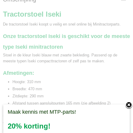
5,40 Kg
Tractorstoel Iseki
De tractorstoel Iseki koopt u veilig en snel online bij Minitractorparts.
Onze tractorstoel Iseki is geschikt voor de meeste
type Iseki minitractoren
Stoel in de kleur Iseki blauw met zwarte bekleding. Passend op de
meeste typen Iseki compacttractoren of zelf pas te maken.
Afmetingen:
Hoogte: 310 mm
Breedte: 470 mm
Zitdiepte: 290 mm
Afstand tussen aansluitpunten 165 mm (zie afbeelding 2)
Maak kennis met MTP-parts!
Gebruikmaken tractorstoel Iseki
Wanneer u gebruik gaat maken van de tractorstoel Iseki op uw Iseki
20% korting!
minitrekker is van belang om te kijken of deze geschikt is voor uw tractor.