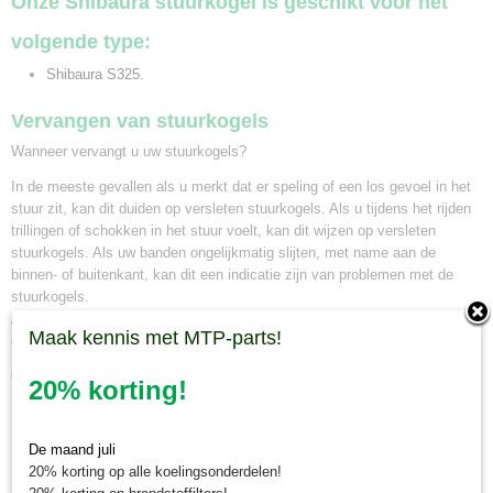
Onze Shibaura stuurkogel is geschikt voor het
volgende type:
Shibaura S325.
Vervangen van stuurkogels
Wanneer vervangt u uw stuurkogels?
In de meeste gevallen als u merkt dat er speling of een los gevoel in het
stuur zit, kan dit duiden op versleten stuurkogels. Als u tijdens het rijden
trillingen of schokken in het stuur voelt, kan dit wijzen op versleten
stuurkogels. Als uw banden ongelijkmatig slijten, met name aan de
binnen- of buitenkant, kan dit een indicatie zijn van problemen met de
stuurkogels.
Als u tijdens het sturen vreemde geluiden hoort, zoals gekraak of
Maak kennis met MTP-parts!
geklapper, kan dit wijzen op versleten stuurkogels.
Controleer bij twijfel altijd zelf uw stuurkogels of raadpleeg een monteur of
20% korting!
1 van onze technische specialisten.
Minitractorparts.nl, uw leverancier voor
De maand juli
20% korting op alle koelingsonderdelen!
minitrekker onderdelen!