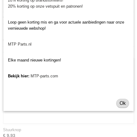
20% korting op brandstoffilters!
Minitractorparts heeft een groot assortiment onderdelen op het gebied van
20% korting op onze vetspuit en patronen!
minitractoren, miditractoren, compacttractoren en aanbouwwerktuigen. Wij
verkopen deze onderdelen met als specialisme de Japanse
Loop geen korting mis en ga voor actuele aanbiedingen naar onze
minitractormerken Yanmar, Iseki, Kubota en Shibaura.
vernieuwde webshop!
Minitractorparts.nl heeft een groot assortiment onderdelen, waaronder
deze stuurkogel, voor uw Shibaura S 325.
MTP Parts.nl
Ook interessant
Elke maand nieuwe kortingen!
Bekijk hier:
MTP-parts.com
Ok
Stuurknop
€ 9,93