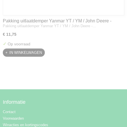
Pakking uitlaatdemper Yanmar YT / YM / John Deere -
Pakking uitlaatdemper Yanmar YT / YM / John Deere -…
128300-13230
€ 11,75
✓
Op voorraad
IN WINKELWAGEN
Informatie
Contact
Voorwaarden
Winacties en kortingscodes