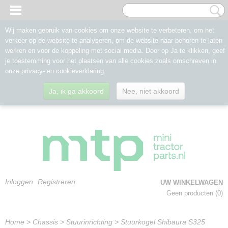
Wij maken gebruik van cookies om onze website te verbeteren, om het
verkeer op de website te analyseren, om de website naar behoren te laten
werken en voor de koppeling met social media. Door op Ja te klikken, geef
je toestemming voor het plaatsen van alle cookies zoals omschreven in
onze privacy- en cookieverklaring.
Ja, ik ga akkoord
Nee, niet akkoord
Inloggen
Registreren
UW WINKELWAGEN
Geen producten
(0)
Home
>
Chassis
>
Stuurinrichting
>
Stuurkogel Shibaura S325