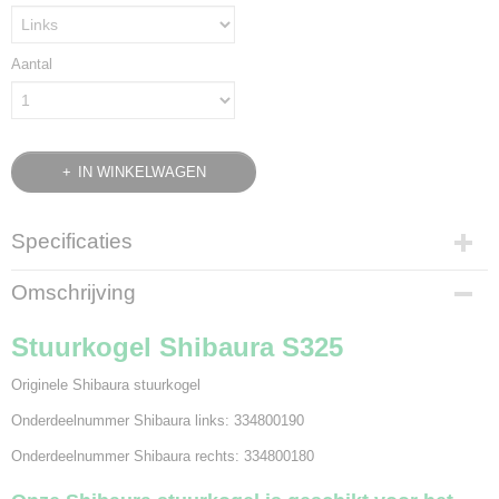
Aantal
IN WINKELWAGEN
Specificaties
Productcode
Omschrijving
1032-269
Bruto gewicht
Stuurkogel Shibaura S325
0,50 Kg
Originele Shibaura stuurkogel
Onderdeelnummer Shibaura links: 334800190
Onderdeelnummer Shibaura rechts: 334800180