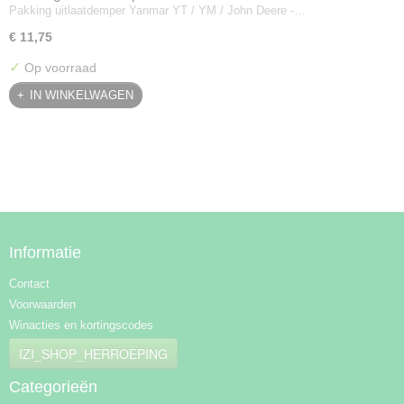
Pakking uitlaatdemper Yanmar YT / YM / John Deere -…
128300-13230
€ 11,75
✓
Op voorraad
IN WINKELWAGEN
Informatie
Contact
Voorwaarden
Winacties en kortingscodes
IZI_SHOP_HERROEPING
Categorieën