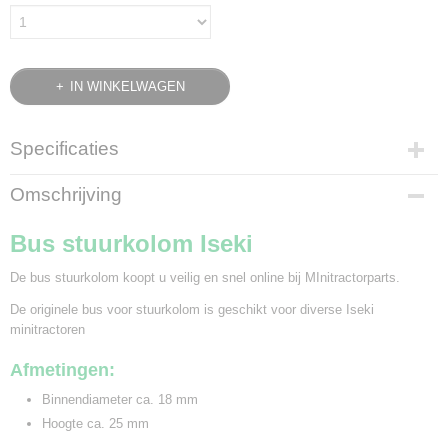
IN WINKELWAGEN
Specificaties
Productcode leverancier
Omschrijving
1426-406-203-00
Bruto gewicht
Bus stuurkolom Iseki
0,10 Kg
De bus stuurkolom koopt u veilig en snel online bij MInitractorparts.
De originele bus voor stuurkolom is geschikt voor diverse Iseki
minitractoren
Afmetingen:
Binnendiameter ca. 18 mm
Hoogte ca. 25 mm