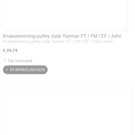
Krukaskeerring pulley zijde Yanmar YT / YM / EF / John
Krukaskeerring pulley zijde Yanmar YT / YM / EF / John Deere…
Deere - 119934-01800
€ 24,74
✓
Op voorraad
IN WINKELWAGEN