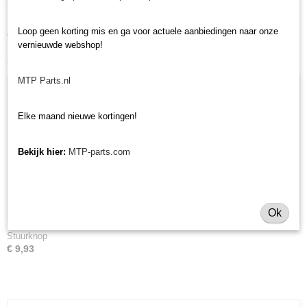
Heeft u nog andere onderdelen nodig voor uw Iseki minitractor? Bekijk
Loop geen korting mis en ga voor actuele aanbiedingen naar onze
ons volledige
Iseki onderdelen assortiment.
vernieuwde webshop!
Ook interessant
MTP Parts.nl
Elke maand nieuwe kortingen!
Bekijk hier:
MTP-parts.com
Ok
Stuurknop
€ 9,93