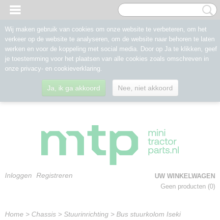
Wij maken gebruik van cookies om onze website te verbeteren, om het
verkeer op de website te analyseren, om de website naar behoren te laten
werken en voor de koppeling met social media. Door op Ja te klikken, geef
je toestemming voor het plaatsen van alle cookies zoals omschreven in
onze privacy- en cookieverklaring.
Ja, ik ga akkoord
Nee, niet akkoord
Inloggen
Registreren
UW WINKELWAGEN
Geen producten
(0)
Home
>
Chassis
>
Stuurinrichting
>
Bus stuurkolom Iseki