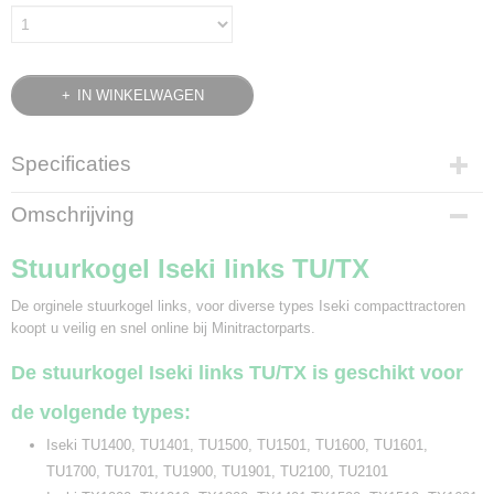
IN WINKELWAGEN
Specificaties
Bruto gewicht
Omschrijving
0,50 Kg
Stuurkogel Iseki links TU/TX
De orginele stuurkogel links, voor diverse types Iseki compacttractoren
koopt u veilig en snel online bij Minitractorparts.
De stuurkogel Iseki links TU/TX is geschikt voor
de volgende types:
Iseki TU1400, TU1401, TU1500, TU1501, TU1600, TU1601,
TU1700, TU1701, TU1900, TU1901, TU2100, TU2101