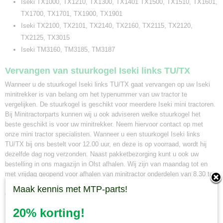
Iseki TX1000, TX1210, TX1300, TX1401 TX1500, TX1510, TX1601,
TX1700, TX1701, TX1900, TX1901
Iseki TX2100, TX2101, TX2140, TX2160, TX2115, TX2120,
TX2125, TX3015
Iseki TM3160, TM3185, TM3187
Vervangen van stuurkogel Iseki links TU/TX
Wanneer u de stuurkogel Iseki links TU/TX gaat vervangen op uw Iseki
minitrekker is van belang om het typenummer van uw tractor te
vergelijken. De stuurkogel is geschikt voor meerdere Iseki mini tractoren.
Bij Minitractorparts kunnen wij u ook adviseren welke stuurkogel het
beste geschikt is voor uw minitrekker. Neem hiervoor contact op met
onze mini tractor specialisten. Wanneer u een stuurkogel Iseki links
TU/TX bij ons bestelt voor 12.00 uur, en deze is op voorraad, wordt hij
dezelfde dag nog verzonden. Naast pakketbezorging kunt u ook uw
bestelling in ons magazijn in Olst afhalen. Wij zijn van maandag tot en
met vrijdag geopend voor afhalen van minitractor onderdelen van 8.30 tot
16.30 uur. Maakt u hiervoor eerst een afspraak via whatsapp 0630381824
Maak kennis met MTP-parts!
of per e-mail info@minitractorparts.nl, dan zijn wij u graag van dienst.
20% korting!
Minitractorparts.nl, uw leverancier voor