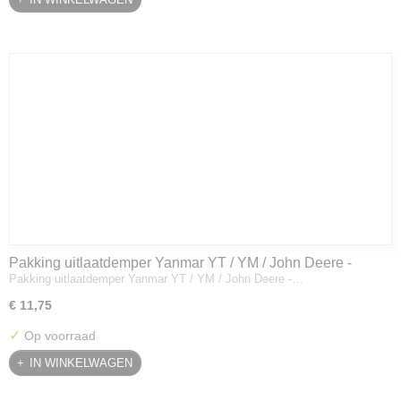
Pakking uitlaatdemper Yanmar YT / YM / John Deere -
Pakking uitlaatdemper Yanmar YT / YM / John Deere -…
128300-13230
€ 11,75
✓
Op voorraad
IN WINKELWAGEN