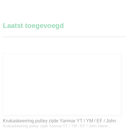
Laatst toegevoegd
Krukaskeerring pulley zijde Yanmar YT / YM / EF / John
Krukaskeerring pulley zijde Yanmar YT / YM / EF / John Deere…
Deere - 119934-01800