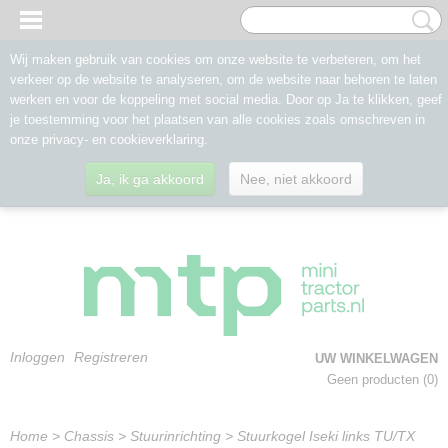
Wij maken gebruik van cookies om onze website te verbeteren, om het
verkeer op de website te analyseren, om de website naar behoren te laten
werken en voor de koppeling met social media. Door op Ja te klikken, geef
je toestemming voor het plaatsen van alle cookies zoals omschreven in
onze privacy- en cookieverklaring.
Ja, ik ga akkoord
Nee, niet akkoord
Inloggen
Registreren
UW WINKELWAGEN
Geen producten
(0)
Home
>
Chassis
>
Stuurinrichting
>
Stuurkogel Iseki links TU/TX