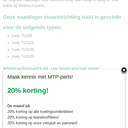
online bij Minitractorparts.
Onze naaldlager stuurinrichting Iseki is geschikt
voor de volgende types:
Iseki TU240
Iseki TU3125
Iseki TU3130
Iseki TU3135
Minitractorparts.nl, uw leverancier voor
Maak kennis met MTP-parts!
minitrekker onderdelen!
Minitractorparts heeft een groot assortiment onderdelen op het gebied van
20% korting!
minitractoren, miditractoren, compacttractoren en aanbouwwerktuigen. Wij
verkopen deze onderdelen met als specialisme de Japanse
minitractormerken Yanmar, Iseki, Kubota en Shibaura.
De maand juli
20% korting op alle koelingsonderdelen!
Minitractorparts.nl heeft een groot assortiment onderdelen, waaronder
20% korting op brandstoffilters!
deze naaldlager, voor uw Iseki TU 240, TU 3125, TU 3130, TU 3135.
20% korting op onze vetspuit en patronen!
Heeft u nog andere onderdelen nodig voor uw Iseki minitractor? Bekijk