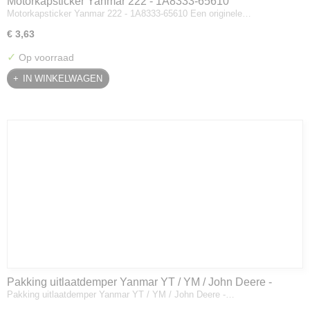
Motorkapsticker Yanmar 222 - 1A8333-65610
Motorkapsticker Yanmar 222 - 1A8333-65610 Een originele…
€ 3,63
✓
Op voorraad
IN WINKELWAGEN
Pakking uitlaatdemper Yanmar YT / YM / John Deere -
Pakking uitlaatdemper Yanmar YT / YM / John Deere -…
128300-13230