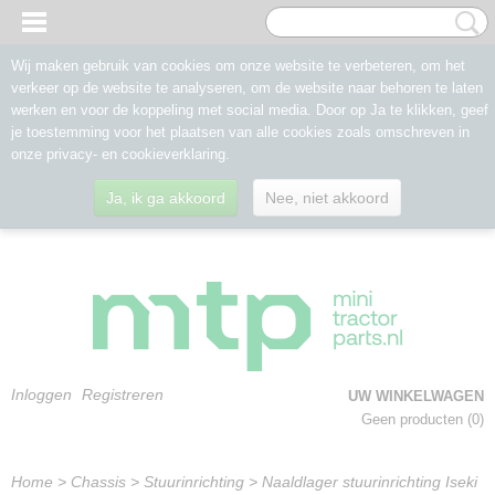
Wij maken gebruik van cookies om onze website te verbeteren, om het
verkeer op de website te analyseren, om de website naar behoren te laten
werken en voor de koppeling met social media. Door op Ja te klikken, geef
je toestemming voor het plaatsen van alle cookies zoals omschreven in
onze privacy- en cookieverklaring.
Ja, ik ga akkoord
Nee, niet akkoord
Inloggen
Registreren
UW WINKELWAGEN
Geen producten
(0)
Home
>
Chassis
>
Stuurinrichting
>
Naaldlager stuurinrichting Iseki