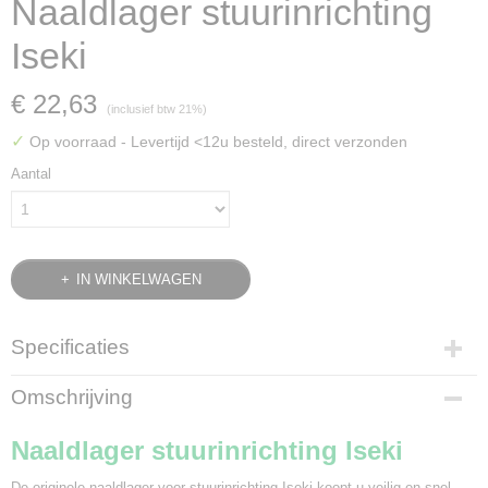
Naaldlager stuurinrichting
Iseki
€ 22,63
(inclusief btw 21%)
✓
Op voorraad
- Levertijd <12u besteld, direct verzonden
Aantal
IN WINKELWAGEN
Specificaties
Bruto gewicht
Omschrijving
0,10 Kg
Naaldlager stuurinrichting Iseki
De originele naaldlager voor stuurinrichting Iseki koopt u veilig en snel