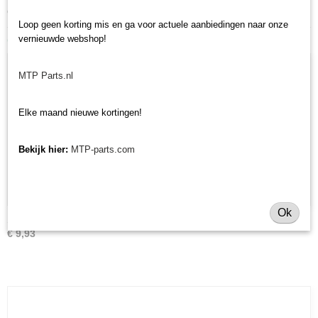
ons volledige
Iseki onderdelen assortiment.
Loop geen korting mis en ga voor actuele aanbiedingen naar onze
Ook interessant
vernieuwde webshop!
MTP Parts.nl
Elke maand nieuwe kortingen!
Bekijk hier:
MTP-parts.com
Ok
Stuurknop
€ 9,93