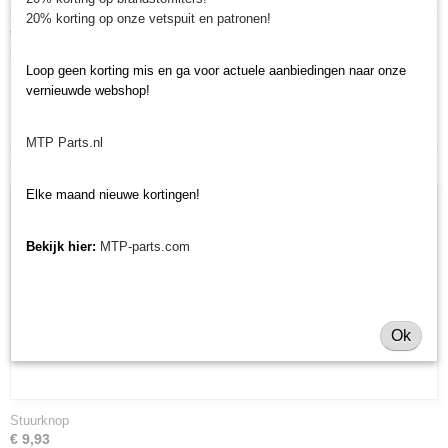
minitractoren, miditractoren, compacttractoren en aanbouwwerktuigen. Wij
20% korting op onze vetspuit en patronen!
verkopen deze onderdelen met als specialisme de Japanse
minitractormerken Yanmar, Iseki, Kubota en Shibaura.
Loop geen korting mis en ga voor actuele aanbiedingen naar onze
vernieuwde webshop!
MTP Parts.nl
Ook interessant
Elke maand nieuwe kortingen!
Bekijk hier:
MTP-parts.com
Ok
Stuurknop
€ 9,93