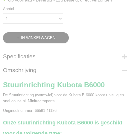
Op voorraad
- Levertijd <12u besteld, direct verzonden
Aantal
IN WINKELWAGEN
Specificaties
Productcode leverancier
Omschrijving
66591-41126
Bruto gewicht
Stuurinrichting Kubota B6000
1,05 Kg
De Stuurinrichting (wormwiel) voor de Kubota B 6000 koopt u veilig en
snel online bij Minitractorparts.
Origineelnummer: 66591-41126
Onze stuurinrichting Kubota B6000 is geschikt
voor de volgende type: