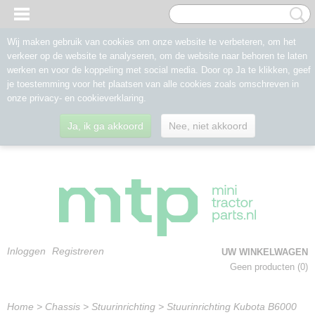
Wij maken gebruik van cookies om onze website te verbeteren, om het
verkeer op de website te analyseren, om de website naar behoren te laten
werken en voor de koppeling met social media. Door op Ja te klikken, geef
je toestemming voor het plaatsen van alle cookies zoals omschreven in
onze privacy- en cookieverklaring.
Ja, ik ga akkoord
Nee, niet akkoord
Inloggen
Registreren
UW WINKELWAGEN
Geen producten
(0)
Home
>
Chassis
>
Stuurinrichting
>
Stuurinrichting Kubota B6000