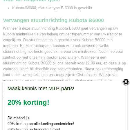
Kubota B6000, niet alle type B 6000 is geschikt
Vervangen stuurinrichting Kubota B6000
Wanneer u deze stuurinrichting Kubota B6000 gaat vervangen op uw
Kubota minitrekker is van belang om het typenummer van uw tractor te
vergelijken. De stuurinrichting is geschikt voor Kubota B6000 mini
tractoren. Bij Minitractorparts kunnen wij u ook adviseren welke
stuurinrichting het beste geschikt is voor uw minitrekker. Neem hiervoor
contact op met onze mini tractor specialisten. Wanneer u een
stuurinrichting Kubota B6000 bij ons bestelt voor 12.00 uur, en deze is op
voorraad, wordt hij dezelfde dag nog verzonden. Naast pakketbezorging
kunt u ook uw bestelling in ons magazijn in Olst afhalen. Wij zijn van
maandag tot en met vrijdag geopend voor afhalen van minitractor
onderdelen van 8.30 tot 16.30 uur. Maakt u hiervoor eerst een afspraak
Maak kennis met MTP-parts!
via whatsapp 0630381824 of per e-mail info@minitractorparts.nl, dan zijn
wij u graag van dienst.
20% korting!
Minitractorparts.nl, uw leverancier voor
De maand juli
minitrekker onderdelen!
20% korting op alle koelingsonderdelen!
Minitractorparts heeft een groot assortiment onderdelen op het gebied van
20% korting op brandstoffilters!