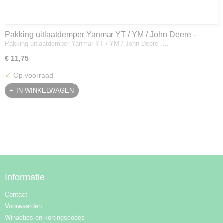
Pakking uitlaatdemper Yanmar YT / YM / John Deere -
Pakking uitlaatdemper Yanmar YT / YM / John Deere -…
128300-13230
€ 11,75
✓
Op voorraad
IN WINKELWAGEN
Informatie
Contact
Voorwaarden
Winacties en kortingscodes