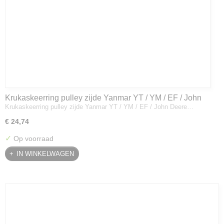
Krukaskeerring pulley zijde Yanmar YT / YM / EF / John
Krukaskeerring pulley zijde Yanmar YT / YM / EF / John Deere…
Deere - 119934-01800
€ 24,74
✓
Op voorraad
IN WINKELWAGEN