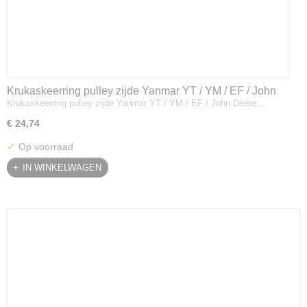
Krukaskeerring pulley zijde Yanmar YT / YM / EF / John
Krukaskeerring pulley zijde Yanmar YT / YM / EF / John Deere…
Deere - 119934-01800
€ 24,74
✓
Op voorraad
IN WINKELWAGEN