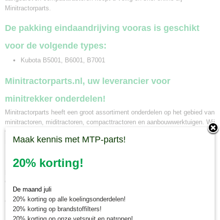
Minitractorparts.
De pakking eindaandrijving vooras is geschikt
voor de volgende types:
Kubota B5001, B6001, B7001
Minitractorparts.nl, uw leverancier voor
minitrekker onderdelen!
Minitractorparts heeft een groot assortiment onderdelen op het gebied van
minitractoren, miditractoren, compacttractoren en aanbouwwerktuigen. Wij
verkopen deze onderdelen met als specialisme de Japanse
Maak kennis met MTP-parts!
minitractormerken Yanmar, Iseki, Kubota en Shibaura.
20% korting!
Minitractorparts.nl heeft een groot assortiment onderdelen, waaronder de
pakking eindaandrijving vooras Kubota, voor uw Kubota B 5001, B 6001
en B 7001.
De maand juli
Heeft u nog andere onderdelen nodig voor uw Kubota minitractor? Bekijk
20% korting op alle koelingsonderdelen!
ons volledige Kubota onderdelen assortiment.
20% korting op brandstoffilters!
20% korting op onze vetspuit en patronen!