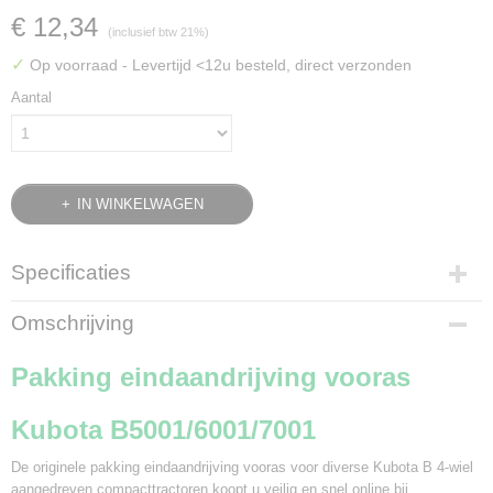
€ 12,34
(inclusief btw 21%)
✓
Op voorraad
- Levertijd <12u besteld, direct verzonden
Aantal
IN WINKELWAGEN
Specificaties
Bruto gewicht
Omschrijving
0,10 Kg
Pakking eindaandrijving vooras
Kubota B5001/6001/7001
De originele pakking eindaandrijving vooras voor diverse Kubota B 4-wiel
aangedreven compacttractoren koopt u veilig en snel online bij