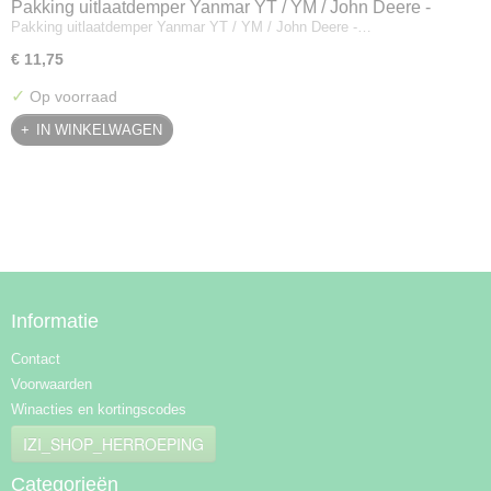
Pakking uitlaatdemper Yanmar YT / YM / John Deere -
Pakking uitlaatdemper Yanmar YT / YM / John Deere -…
128300-13230
€ 11,75
✓
Op voorraad
IN WINKELWAGEN
Informatie
Contact
Voorwaarden
Winacties en kortingscodes
IZI_SHOP_HERROEPING
Categorieën