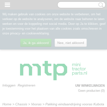
Wij maken gebruik van cookies om onze website te verbeteren, om het
verkeer op de website te analyseren, om de website naar behoren te laten
werken en voor de koppeling met social media. Door op Ja te klikken, geef
je toestemming voor het plaatsen van alle cookies zoals omschreven in
onze privacy- en cookieverklaring.
Ja, ik ga akkoord
Nee, niet akkoord
Inloggen
Registreren
UW WINKELWAGEN
Geen producten
(0)
Home
>
Chassis
>
Vooras
>
Pakking eindaandrijving vooras Kubota