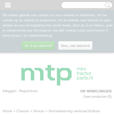
Wij maken gebruik van cookies om onze website te verbeteren, om het
verkeer op de website te analyseren, om de website naar behoren te laten
werken en voor de koppeling met social media. Door op Ja te klikken, geef
je toestemming voor het plaatsen van alle cookies zoals omschreven in
onze privacy- en cookieverklaring.
Ja, ik ga akkoord
Nee, niet akkoord
Inloggen
Registreren
UW WINKELWAGEN
Geen producten
(0)
Home
>
Chassis
>
Vooras
>
Vooraskeerring verticaal Kubota