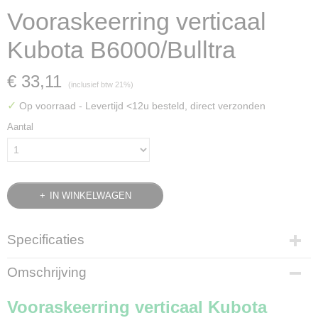
Vooraskeerring verticaal
Kubota B6000/Bulltra
€ 33,11
(inclusief btw 21%)
✓
Op voorraad
- Levertijd <12u besteld, direct verzonden
Aantal
IN WINKELWAGEN
Specificaties
Bruto gewicht
Omschrijving
0,20 Kg
Vooraskeerring verticaal Kubota