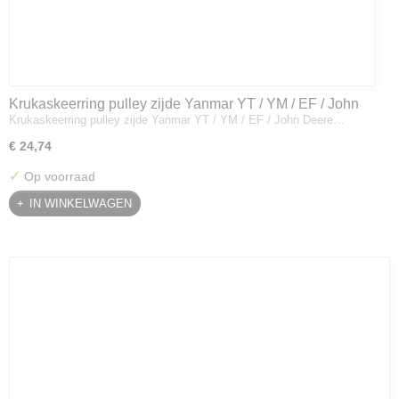
Krukaskeerring pulley zijde Yanmar YT / YM / EF / John
Krukaskeerring pulley zijde Yanmar YT / YM / EF / John Deere…
Deere - 119934-01800
€ 24,74
✓
Op voorraad
IN WINKELWAGEN