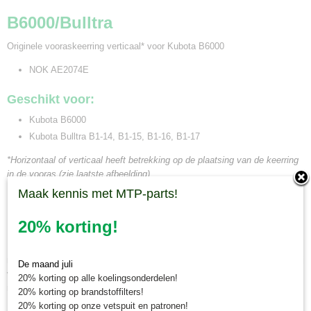
B6000/Bulltra
Originele vooraskeerring verticaal* voor Kubota B6000
NOK AE2074E
Geschikt voor:
Kubota B6000
Kubota Bulltra B1-14, B1-15, B1-16, B1-17
*Horizontaal of verticaal heeft betrekking op de plaatsing van de keerring
in de vooras (zie laatste afbeelding)
Maak kennis met MTP-parts!
Minitractorparts.nl, uw leverancier voor
20% korting!
minitrekker onderdelen!
Minitractorparts heeft een groot assortiment onderdelen op het gebied van
minitractoren, miditractoren, compacttractoren en aanbouwwerktuigen. Wij
De maand juli
verkopen deze onderdelen met als specialisme de Japanse
20% korting op alle koelingsonderdelen!
minitractormerken Yanmar, Iseki, Kubota en Shibaura.
20% korting op brandstoffilters!
20% korting op onze vetspuit en patronen!