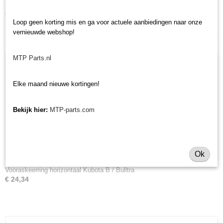
Minitractorparts.nl heeft een groot assortiment onderdelen, waaronder
deze vooraskeerring, voor uw Kubota B 6000, Kubota Bulltra B 1-14, B 1-
Loop geen korting mis en ga voor actuele aanbiedingen naar onze
15, B 1-16, B 1-17.
vernieuwde webshop!
Ook interessant
MTP Parts.nl
Elke maand nieuwe kortingen!
Bekijk hier:
MTP-parts.com
Ok
Vooraskeerring horizontaal Kubota B / Bulltra
€ 24,34