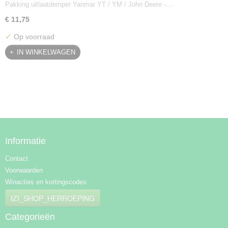
Pakking uitlaatdemper Yanmar YT / YM / John Deere -…
128300-13230
€ 11,75
✓
Op voorraad
IN WINKELWAGEN
Informatie
Contact
Voorwaarden
Winacties en kortingscodes
IZI_SHOP_HERROEPING
Categorieën