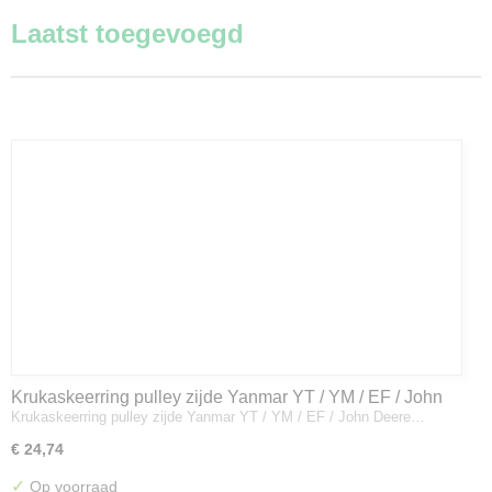
Laatst toegevoegd
Krukaskeerring pulley zijde Yanmar YT / YM / EF / John
Krukaskeerring pulley zijde Yanmar YT / YM / EF / John Deere…
Deere - 119934-01800
€ 24,74
✓
Op voorraad