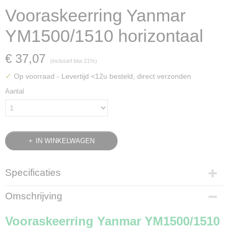
Vooraskeerring Yanmar
YM1500/1510 horizontaal
€ 37,07
(inclusief btw 21%)
✓
Op voorraad
- Levertijd <12u besteld, direct verzonden
Aantal
IN WINKELWAGEN
Specificaties
Bruto gewicht
Omschrijving
0,13 Kg
Vooraskeerring Yanmar YM1500/1510