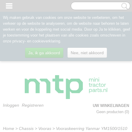
Wij maken gebruik van cookies om onze website te verbeteren, om het
verkeer op de website te analyseren, om de website naar behoren te laten
werken en voor de koppeling met social media. Door op Ja te klikken, geef
je toestemming voor het plaatsen van alle cookies zoals omschreven in
onze privacy- en cookieverklaring.
Ja, ik ga akkoord
Nee, niet akkoord
Inloggen
Registreren
UW WINKELWAGEN
Geen producten
(0)
Home
>
Chassis
>
Vooras
>
Vooraskeerring Yanmar YM1500/1510