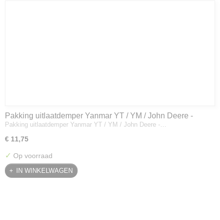
Pakking uitlaatdemper Yanmar YT / YM / John Deere -
Pakking uitlaatdemper Yanmar YT / YM / John Deere -…
128300-13230
€ 11,75
✓
Op voorraad
IN WINKELWAGEN