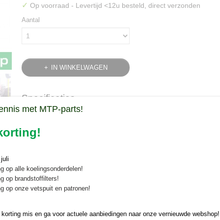
✓
Op voorraad
- Levertijd <12u besteld, direct verzonden
Aantal
IN WINKELWAGEN
Specificaties
ennis met MTP-parts!
Bruto gewicht
0,10 Kg
Omschrijving
orting!
Vooraskeerring horizontaal Kubota 
uli
Een originele Kubota vooraskeerring horizontaal*, voor Kubota BX / G
g op alle koelingsonderdelen!
veilig en snel online bij Minitractorparts.
g op brandstoffilters!
NOK AQ2869F
g op onze vetspuit en patronen!
*Horizontaal of verticaal heeft betrekking op de plaatsing van de keerr
 korting mis en ga voor actuele aanbiedingen naar onze vernieuwde webshop!
laatste afbeelding)