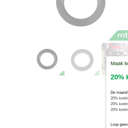
Maak k
20% k
De maand j
20% kortin
20% kortin
20% kortin
Loop geen