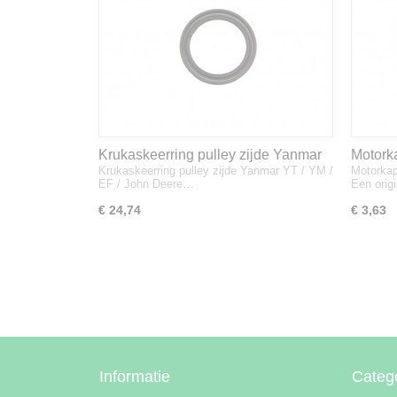
Krukaskeerring pulley zijde Yanmar
Motork
Krukaskeerring pulley zijde Yanmar YT / YM /
Motorkap
YT / YM / EF / John Deere - 119934-
1A832
EF / John Deere…
Een orig
01800
€ 24,74
€ 3,63
Informatie
Categ