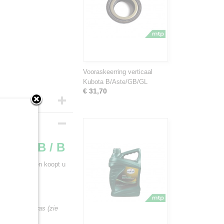
Vooraskeerring verticaal
Kubota B/Aste/GB/GL
€ 31,70
BX / GB / B
B / B tractoren koopt u
ing in de vooras (zie