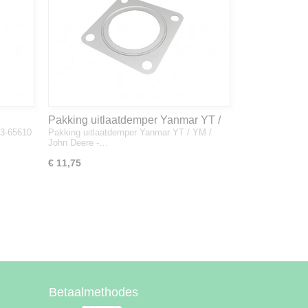
Pakking uitlaatdemper Yanmar YT /
33-65610
Pakking uitlaatdemper Yanmar YT / YM /
YM / John Deere - 128300-13230
John Deere -…
€ 11,75
Betaalmethodes