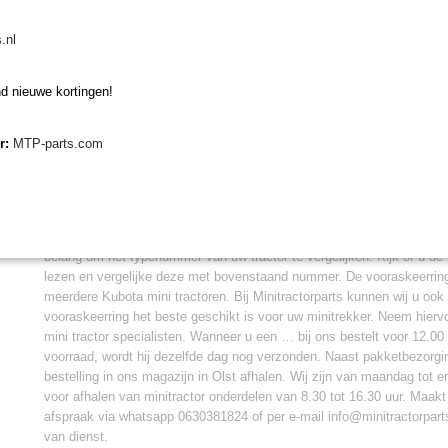
De vooraskeerring horizontaal Kubota BX / GB /
.nl
voor de volgende types:
d nieuwe kortingen!
Kubota B1410, B1610
Kubota BX-serie
Kubota GB13, GB14, GB15
er:
MTP-parts.com
Kubota GB130, GB140, GB150, GB160, GB170
Vervangen vooraskeerring horizontaal
Wanneer u deze vooraskeerring gaat vervangen op uw Kubota BX / GB
belang om het typenummer van uw tractor te vergelijken. Kijk of u d
lezen en vergelijke deze met bovenstaand nummer. De vooraskeerring
meerdere Kubota mini tractoren. Bij Minitractorparts kunnen wij u ook
vooraskeerring het beste geschikt is voor uw minitrekker. Neem hier
mini tractor specialisten. Wanneer u een … bij ons bestelt voor 12.00 
voorraad, wordt hij dezelfde dag nog verzonden. Naast pakketbezorgi
bestelling in ons magazijn in Olst afhalen. Wij zijn van maandag tot 
voor afhalen van minitractor onderdelen van 8.30 tot 16.30 uur. Maakt
afspraak via whatsapp 0630381824 of per e-mail info@minitractorparts.
van dienst.