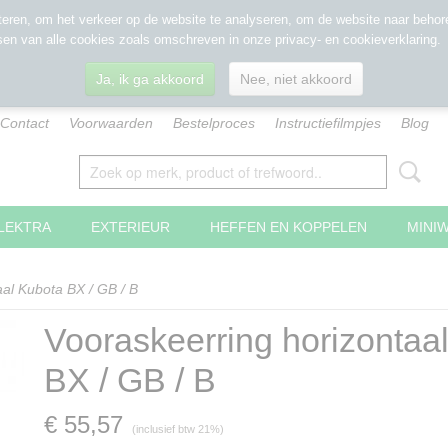
eren, om het verkeer op de website te analyseren, om de website naar behore
sen van alle cookies zoals omschreven in onze privacy- en cookieverklaring.
Ja, ik ga akkoord
Nee, niet akkoord
Contact
Voorwaarden
Bestelproces
Instructiefilmpjes
Blog
LEKTRA
EXTERIEUR
HEFFEN EN KOPPELEN
MINI
aal Kubota BX / GB / B
Vooraskeerring horizontaa
BX / GB / B
€ 55,57
(inclusief btw 21%)