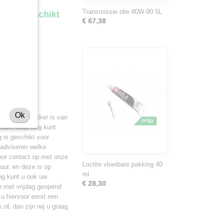
Transmissie olie 80W-90 5L
 B is geschikt
€ 67,38
Ok
 / B minitrekker is van
e NOK code nog kunt
 is geschikt voor
 adviseren welke
voor contact op met onze
Loctite vloeibare pakking 40
uur, en deze is op
ml
ng kunt u ook uw
€ 28,30
en met vrijdag geopend
 u hiervoor eerst een
nl, dan zijn wij u graag