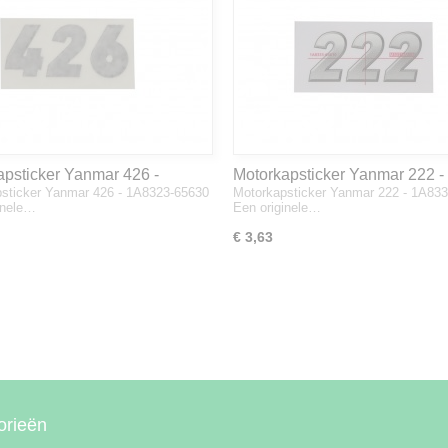
apsticker Yanmar 426 -
Motorkapsticker Yanmar 222 -
sticker Yanmar 426 - 1A8323-65630
Motorkapsticker Yanmar 222 - 1A83
3-65630
1A8333-65610
inele…
Een originele…
€ 3,63
orieën