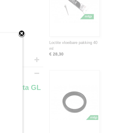
Loctite vloeibare pakking 40
ml
€ 28,30
g Kubota GL
iameter 62 mm
 types: