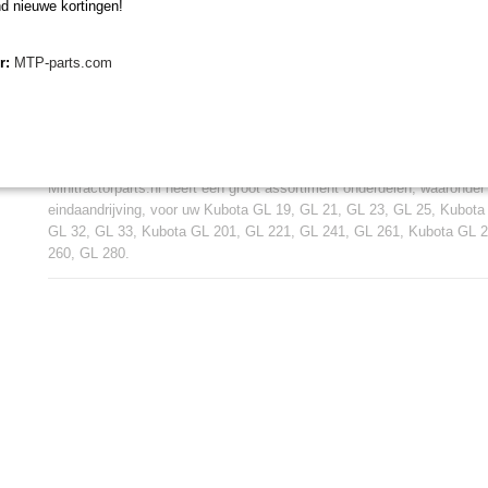
d nieuwe kortingen!
Kubota GL200, GL220, GL240, GL260, GL280
er:
MTP-parts.com
Minitractorparts.nl, uw leverancier voor minitr
Minitractorparts heeft een groot assortiment onderdelen op het gebied
miditractoren, compacttractoren en aanbouwwerktuigen. Wij verkopen
specialisme de Japanse minitractormerken Yanmar, Iseki, Kubota en 
Minitractorparts.nl heeft een groot assortiment onderdelen, waaronde
eindaandrijving, voor uw Kubota GL 19, GL 21, GL 23, GL 25, Kubota
GL 32, GL 33, Kubota GL 201, GL 221, GL 241, GL 261, Kubota GL 
260, GL 280.