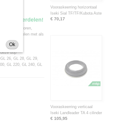
Vooraskeerring horizontaal
Iseki Sial TF/TF/Kubota Aste
€ 70,17
ekker onderdelen!
 van minitractoren,
 deze onderdelen met als
Shibaura.
Ok
r deze dop
 GL 26, GL 28, GL 29,
200, GL 220, GL 240, GL
Vooraskeerring verticaal
Iseki Landleader TA 4 cilinder
€ 105,95