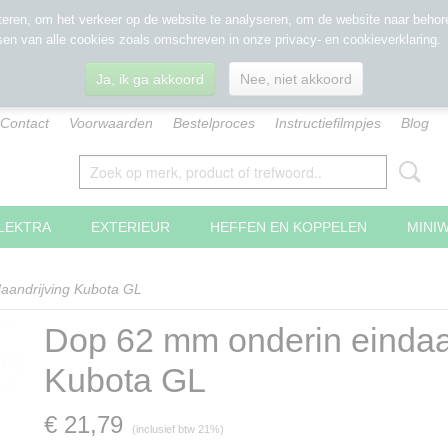
eren, om het verkeer op de website te analyseren, om de website naar behore
sen van alle cookies zoals omschreven in onze privacy- en cookieverklaring.
Ja, ik ga akkoord
Nee, niet akkoord
Contact
Voorwaarden
Bestelproces
Instructiefilmpjes
Blog
LEKTRA
EXTERIEUR
HEFFEN EN KOPPELEN
MINI
aandrijving Kubota GL
Dop 62 mm onderin eindaa
Kubota GL
€ 21,79
(inclusief btw 21%)