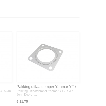
Pakking uitlaatdemper Yanmar YT /
33-65610
Pakking uitlaatdemper Yanmar YT / YM /
YM / John Deere - 128300-13230
John Deere -…
€ 11,75