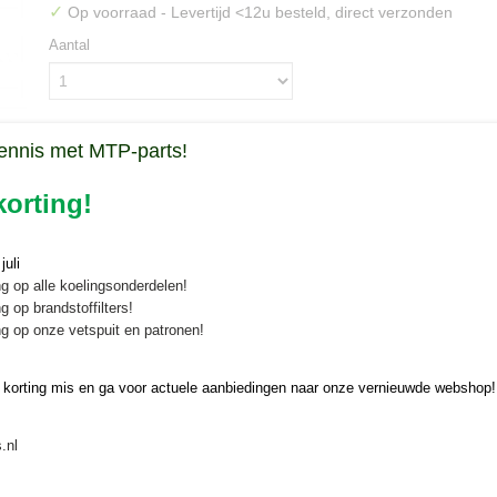
✓
Op voorraad
- Levertijd <12u besteld, direct verzonden
Aantal
ennis met MTP-parts!
IN WINKELWAGEN
orting!
Specificaties
Bruto gewicht
0,20 Kg
uli
Omschrijving
g op alle koelingsonderdelen!
g op brandstoffilters!
Dop 62 mm onderin eindaandrijvin
g op onze vetspuit en patronen!
Originele dop onderin de eindaandrijving van Kubota GL tractoren, d
 korting mis en ga voor actuele aanbiedingen naar onze vernieuwde webshop!
Geschikt voor de volgende 4-wiel aangedreven
Kubota GL19, GL21, GL23, GL25
.nl
Kubota GL26, GL28, GL29, GL32, GL33
Kubota GL201, GL221, GL241, GL261