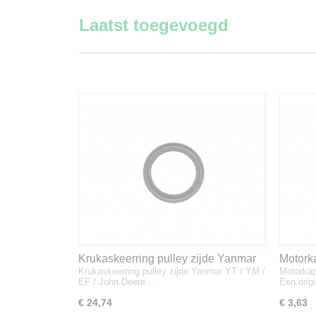
Laatst toegevoegd
Krukaskeerring pulley zijde Yanmar
Motork
Krukaskeerring pulley zijde Yanmar YT / YM /
Motorkap
YT / YM / EF / John Deere - 119934-
1A832
EF / John Deere…
Een orig
01800
€ 24,74
€ 3,63