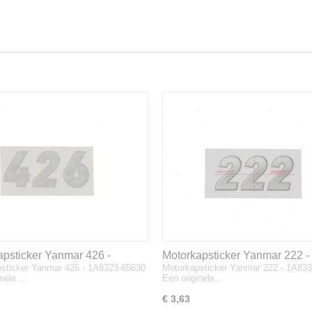
apsticker Yanmar 426 -
Motorkapsticker Yanmar 222 -
sticker Yanmar 426 - 1A8323-65630
Motorkapsticker Yanmar 222 - 1A83
3-65630
1A8333-65610
inele…
Een originele…
€ 3,63