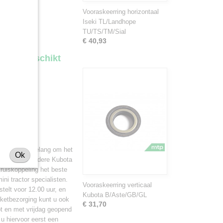
es
Vooraskeerring horizontaal
Iseki TL/Landhope
TU/TS/TM/Sial
€ 40,93
ra is geschikt
1902
ker is van belang om het
Ok
hikt voor meerdere Kubota
kruiskoppeling het beste
ni tractor specialisten.
Vooraskeerring verticaal
telt voor 12.00 uur, en
Kubota B/Aste/GB/GL
kketbezorging kunt u ook
€ 31,70
ot en met vrijdag geopend
 u hiervoor eerst een