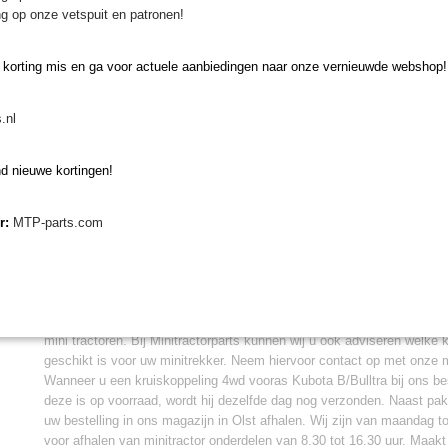
Diameter as 20 mm buitenkant splines, 17 mm binnenkant splin
g op onze vetspuit en patronen!
14 splines aan beide zijden
Totale lengte 140 mm, 130 mm tot borggat
 korting mis en ga voor actuele aanbiedingen naar onze vernieuwde webshop!
Breedte 64 mm
Onze kruiskoppeling 4wd vooras Kubota B/Bullt
.nl
voor de volgende types:
d nieuwe kortingen!
Kubota B1200, B1400, B1402, B1500, B1502, B1600, B1702, B
Kubota B6000, B6001, B7000, B7001, B7100
er:
MTP-parts.com
Kubota Bulltra B1-14, B1-15
Vervangen kruiskoppeling
Wanneer u deze kruiskoppeling gaat vervangen op uw Kubota minitrek
typenummer van uw tractor te vergelijken. De kruiskoppeling is gesc
mini tractoren. Bij Minitractorparts kunnen wij u ook adviseren welke 
geschikt is voor uw minitrekker. Neem hiervoor contact op met onze mi
Wanneer u een kruiskoppeling 4wd vooras Kubota B/Bulltra bij ons bes
deze is op voorraad, wordt hij dezelfde dag nog verzonden. Naast pa
uw bestelling in ons magazijn in Olst afhalen. Wij zijn van maandag t
voor afhalen van minitractor onderdelen van 8.30 tot 16.30 uur. Maakt