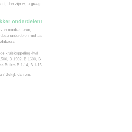
nl, dan zijn wij u graag
ekker onderdelen!
 van minitractoren,
 deze onderdelen met als
Shibaura.
r de kruiskoppeling 4wd
1500, B 1502, B 1600, B
a Bulltra B 1-14, B 1-15.
or? Bekijk dan ons