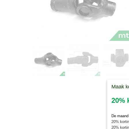
Maak k
20% k
De maand j
20% kortin
20% kortin