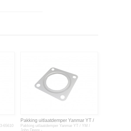
Pakking uitlaatdemper Yanmar YT /
33-65610
Pakking uitlaatdemper Yanmar YT / YM /
YM / John Deere - 128300-13230
John Deere -…