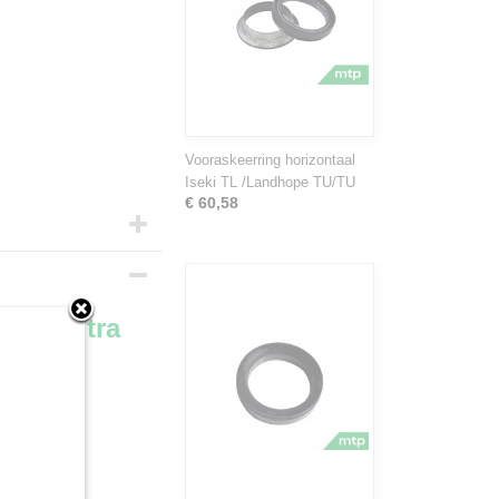
Vooraskeerring horizontaal
Iseki TL /Landhope TU/TU
€ 60,58
B/Bulltra
nline bij