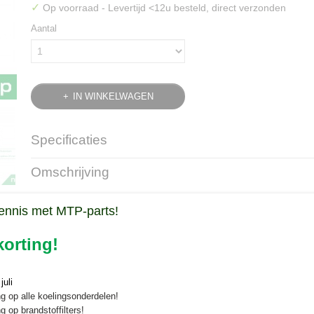
✓
Op voorraad
- Levertijd <12u besteld, direct verzonden
Aantal
IN WINKELWAGEN
Specificaties
Bruto gewicht
0,90 Kg
Omschrijving
Kruiskoppeling 4wd vooras Kubota 
ennis met MTP-parts!
De kruiskoppeling 4wd vooras Kubota B/Bulltra koopt u veilig en snel o
orting!
Minitractorparts.
Kruiskoppeling voor diverse 4wd Kubota compacttractoren
uli
Afmetingen:
g op alle koelingsonderdelen!
g op brandstoffilters!