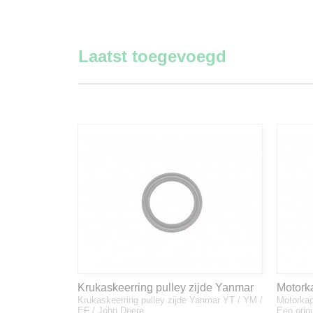
Laatst toegevoegd
Krukaskeerring pulley zijde Yanmar
Motork
Krukaskeerring pulley zijde Yanmar YT / YM /
Motorkap
YT / YM / EF / John Deere - 119934-
1A832
EF / John Deere…
Een orig