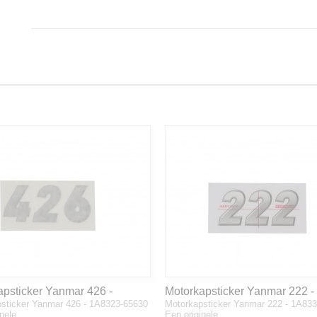
apsticker Yanmar 426 -
Motorkapsticker Yanmar 222 -
sticker Yanmar 426 - 1A8323-65630
Motorkapsticker Yanmar 222 - 1A83
3-65630
1A8333-65610
inele…
Een originele…