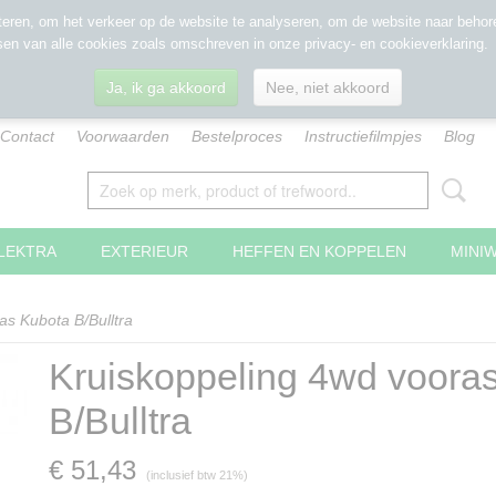
eren, om het verkeer op de website te analyseren, om de website naar behore
sen van alle cookies zoals omschreven in onze privacy- en cookieverklaring.
Ja, ik ga akkoord
Nee, niet akkoord
Contact
Voorwaarden
Bestelproces
Instructiefilmpjes
Blog
LEKTRA
EXTERIEUR
HEFFEN EN KOPPELEN
MINI
as Kubota B/Bulltra
Kruiskoppeling 4wd voora
B/Bulltra
€ 51,43
(inclusief btw 21%)