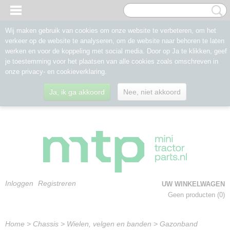
Wij maken gebruik van cookies om onze website te verbeteren, om het
verkeer op de website te analyseren, om de website naar behoren te laten
werken en voor de koppeling met social media. Door op Ja te klikken, geef
je toestemming voor het plaatsen van alle cookies zoals omschreven in
onze privacy- en cookieverklaring.
Ja, ik ga akkoord
Nee, niet akkoord
Inloggen
Registreren
UW WINKELWAGEN
Geen producten
(0)
Home
>
Chassis
>
Wielen, velgen en banden
>
Gazonband