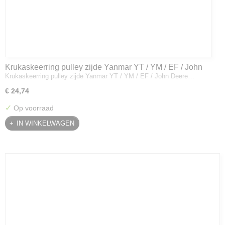
Krukaskeerring pulley zijde Yanmar YT / YM / EF / John
Krukaskeerring pulley zijde Yanmar YT / YM / EF / John Deere…
Deere - 119934-01800
€ 24,74
✓
Op voorraad
IN WINKELWAGEN