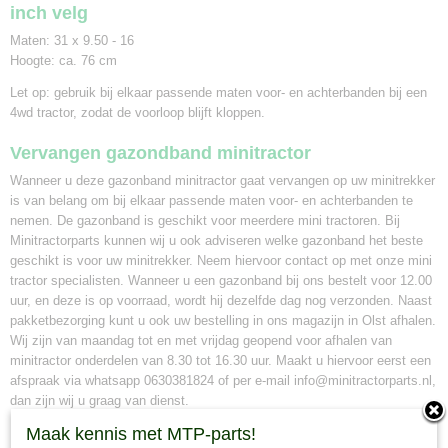
inch velg
Maten: 31 x 9.50 - 16
Hoogte: ca. 76 cm
Let op: gebruik bij elkaar passende maten voor- en achterbanden bij een
4wd tractor, zodat de voorloop blijft kloppen.
Vervangen gazondband minitractor
Wanneer u deze gazonband minitractor gaat vervangen op uw minitrekker
is van belang om bij elkaar passende maten voor- en achterbanden te
nemen. De gazonband is geschikt voor meerdere mini tractoren. Bij
Minitractorparts kunnen wij u ook adviseren welke gazonband het beste
geschikt is voor uw minitrekker. Neem hiervoor contact op met onze mini
tractor specialisten. Wanneer u een gazonband bij ons bestelt voor 12.00
uur, en deze is op voorraad, wordt hij dezelfde dag nog verzonden. Naast
pakketbezorging kunt u ook uw bestelling in ons magazijn in Olst afhalen.
Wij zijn van maandag tot en met vrijdag geopend voor afhalen van
minitractor onderdelen van 8.30 tot 16.30 uur. Maakt u hiervoor eerst een
afspraak via whatsapp 0630381824 of per e-mail info@minitractorparts.nl,
dan zijn wij u graag van dienst.
Maak kennis met MTP-parts!
Minitractorparts.nl, uw leverancier voor