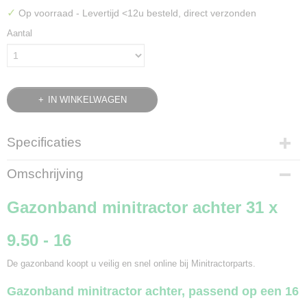
✓
Op voorraad
- Levertijd <12u besteld, direct verzonden
Aantal
IN WINKELWAGEN
Specificaties
Bruto gewicht
Omschrijving
17,00 Kg
Gazonband minitractor achter 31 x
9.50 - 16
De gazonband koopt u veilig en snel online bij Minitractorparts.
Gazonband minitractor achter, passend op een 16