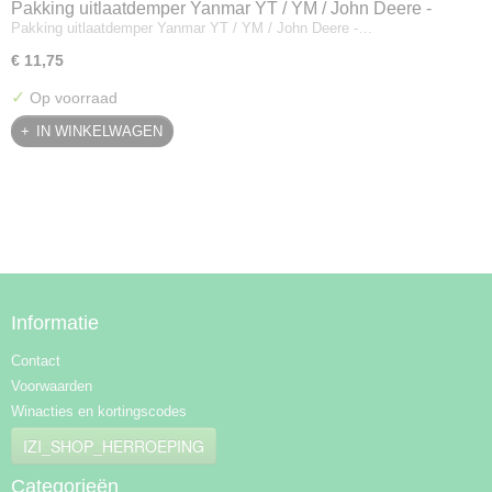
Pakking uitlaatdemper Yanmar YT / YM / John Deere -
Pakking uitlaatdemper Yanmar YT / YM / John Deere -…
128300-13230
€ 11,75
✓
Op voorraad
IN WINKELWAGEN
Informatie
Contact
Voorwaarden
Winacties en kortingscodes
IZI_SHOP_HERROEPING
Categorieën