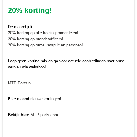
minitrekker onderdelen!
20% korting!
Minitractorparts heeft een groot assortiment onderdelen op het gebied van
minitractoren, miditractoren, compacttractoren en aanbouwwerktuigen. Wij
De maand juli
verkopen deze onderdelen met als specialisme de Japanse
20% korting op alle koelingsonderdelen!
minitractormerken Yanmar, Iseki, Kubota en Shibaura.
20% korting op brandstoffilters!
20% korting op onze vetspuit en patronen!
Minitractorparts.nl heeft een groot assortiment onderdelen, waaronder de
gazonband minitractor, voor uw minitrekker
Loop geen korting mis en ga voor actuele aanbiedingen naar onze
Heeft u nog andere onderdelen nodig voor uw minitractor? Bekijk ons
vernieuwde webshop!
volledig assortiment banden.
MTP Parts.nl
Elke maand nieuwe kortingen!
Bekijk hier:
MTP-parts.com