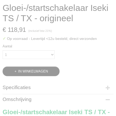
Gloei-/startschakelaar Iseki
TS / TX - origineel
€ 118,91
(inclusief btw 21%)
✓
Op voorraad
- Levertijd <12u besteld, direct verzonden
Aantal
IN WINKELWAGEN
Specificaties
Bruto gewicht
Omschrijving
0,40 Kg
Gloei-/startschakelaar Iseki TS / TX -