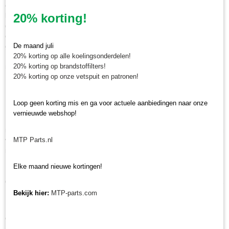
onze mini tractor specialisten. Wanneer u een gloei-/startschakelaar Iseki
20% korting!
bij ons bestelt voor 12.00 uur, en deze is op voorraad, wordt hij dezelfde
dag nog verzonden. Naast pakketbezorging kunt u ook uw bestelling in
ons magazijn in Olst afhalen. Wij zijn van maandag tot en met vrijdag
De maand juli
geopend voor afhalen van minitractor onderdelen van 8.30 tot 16.30 uur.
20% korting op alle koelingsonderdelen!
Maakt u hiervoor eerst een afspraak via whatsapp 0630381824 of per e-
20% korting op brandstoffilters!
mail info@minitractorparts.nl, dan zijn wij u graag van dienst.
20% korting op onze vetspuit en patronen!
Minitractorparts.nl, uw leverancier voor
Loop geen korting mis en ga voor actuele aanbiedingen naar onze
minitrekker onderdelen!
vernieuwde webshop!
Minitractorparts heeft een groot assortiment onderdelen op het gebied van
minitractoren, miditractoren, compacttractoren en aanbouwwerktuigen. Wij
MTP Parts.nl
verkopen deze onderdelen met als specialisme de Japanse
minitractormerken Yanmar, Iseki, Kubota en Shibaura.
Elke maand nieuwe kortingen!
Minitractorparts.nl heeft een groot assortiment onderdelen, waaronder
deze schakelaar, voor uw Iseki TS 1610, TS 1910, TS 2202, TX 1000, TX
1300, TX 1500, TX 145, TX 155, TX 1410, TX 1510, TX 2140, TX 2160.
Bekijk hier:
MTP-parts.com
Heeft u nog andere onderdelen nodig voor uw Iseki minitractor? Bekijk
ons volledige Iseki onderdelen assortiment.