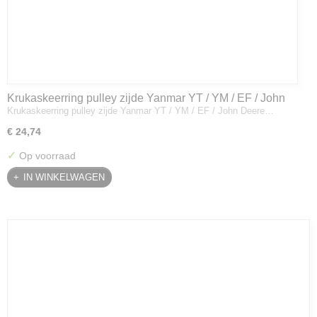
Krukaskeerring pulley zijde Yanmar YT / YM / EF / John
Krukaskeerring pulley zijde Yanmar YT / YM / EF / John Deere…
Deere - 119934-01800
€ 24,74
✓
Op voorraad
IN WINKELWAGEN