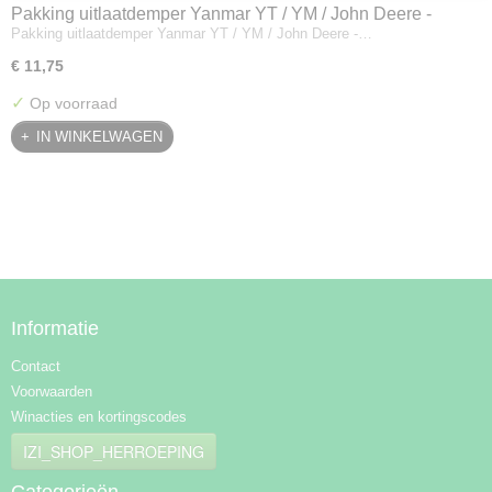
Pakking uitlaatdemper Yanmar YT / YM / John Deere -
Pakking uitlaatdemper Yanmar YT / YM / John Deere -…
128300-13230
€ 11,75
✓
Op voorraad
IN WINKELWAGEN
Informatie
Contact
Voorwaarden
Winacties en kortingscodes
IZI_SHOP_HERROEPING