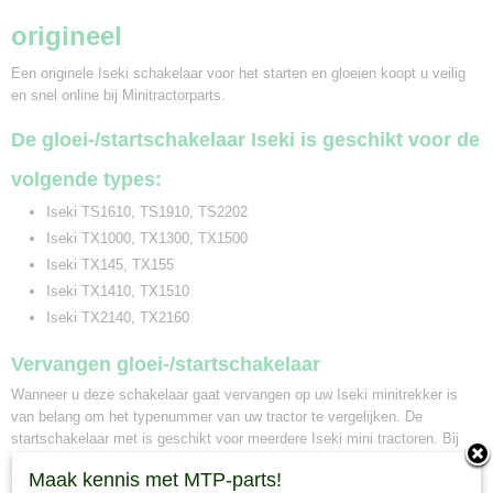
origineel
Een originele Iseki schakelaar voor het starten en gloeien koopt u veilig
en snel online bij Minitractorparts.
De gloei-/startschakelaar Iseki is geschikt voor de
volgende types:
Iseki TS1610, TS1910, TS2202
Iseki TX1000, TX1300, TX1500
Iseki TX145, TX155
Iseki TX1410, TX1510
Iseki TX2140, TX2160
Vervangen gloei-/startschakelaar
Wanneer u deze schakelaar gaat vervangen op uw Iseki minitrekker is
van belang om het typenummer van uw tractor te vergelijken. De
startschakelaar met is geschikt voor meerdere Iseki mini tractoren. Bij
Minitractorparts kunnen wij u ook adviseren welke gloei-/startschakelaar
Maak kennis met MTP-parts!
het beste geschikt is voor uw minitrekker. Neem hiervoor contact op met