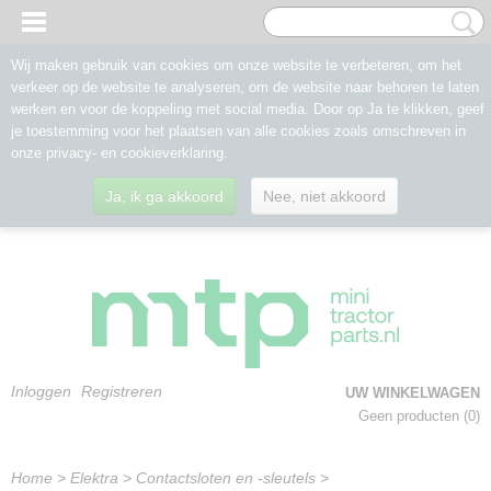
Wij maken gebruik van cookies om onze website te verbeteren, om het
verkeer op de website te analyseren, om de website naar behoren te laten
werken en voor de koppeling met social media. Door op Ja te klikken, geef
je toestemming voor het plaatsen van alle cookies zoals omschreven in
onze privacy- en cookieverklaring.
Ja, ik ga akkoord
Nee, niet akkoord
Inloggen
Registreren
UW WINKELWAGEN
Geen producten
(0)
Home
>
Elektra
>
Contactsloten en -sleutels
>