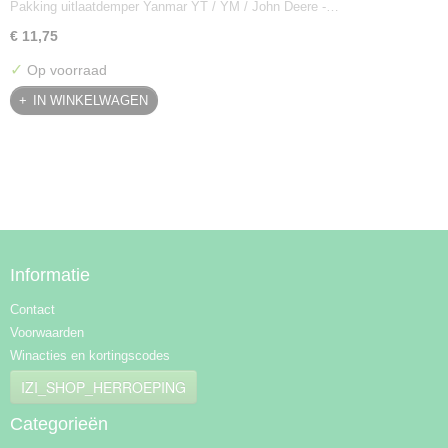
Pakking uitlaatdemper Yanmar YT / YM / John Deere -…
128300-13230
€ 11,75
✓
Op voorraad
IN WINKELWAGEN
Informatie
Contact
Voorwaarden
Winacties en kortingscodes
IZI_SHOP_HERROEPING
Categorieën