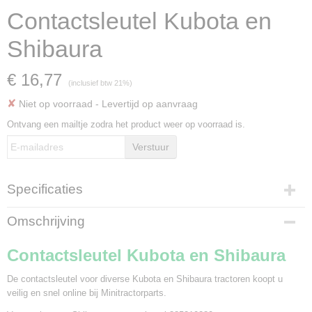
Contactsleutel Kubota en
Shibaura
€ 16,77
(inclusief btw 21%)
✘
Niet op voorraad
- Levertijd op aanvraag
Ontvang een mailtje zodra het product weer op voorraad is.
Verstuur
Specificaties
Bruto gewicht
Omschrijving
0,02 Kg
Contactsleutel Kubota en Shibaura
De contactsleutel voor diverse Kubota en Shibaura tractoren koopt u
veilig en snel online bij Minitractorparts.