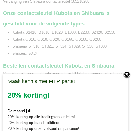
Vervanging van Shibaura contactsleutel 385210280
Onze contactsleutel Kubota en Shibuara is
geschikt voor de volgende types:
Kubota B1410, B1610, B1820, B1830, B2230, B2420, B2530
Kubota GB16, GB18, GB20, GB160, GB180, GB200
Shibaura ST318, ST321, ST324, ST329, ST330, ST333
Shibaura SX24
Bestellen contactsleutel Kubota en Shibaura
Voor bijna elk type Iseki minitractor is er bij Minitractorparts.nl wel een
vervangende contactsleutel te vinden. Voor als u uw contactsleutel bent
Maak kennis met MTP-parts!
kwijt geraakt of u wilt graag een reserve sleutel dan kunt u bij ons terecht.
20% korting!
Wanneer u deze contactsleutel gaat bestellen voor uw Kubota of Shibaura
minitrekker is van belang om het typenummer van uw tractor te
vergelijken. De contactsleutel is geschikt voor meerdere Kubota en
De maand juli
Shibaura mini tractoren. Bij Minitractorparts kunnen wij u ook adviseren
20% korting op alle koelingsonderdelen!
welke contactsleutel het beste geschikt is voor uw minitrekker. Neem
20% korting op brandstoffilters!
hiervoor contact op met onze mini tractor specialisten. Wanneer u een
20% korting op onze vetspuit en patronen!
contactsleutel Kubota bij ons besteld voor 12.00 uur, en deze is op