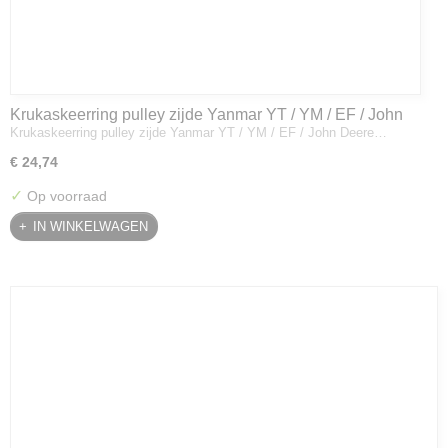
Krukaskeerring pulley zijde Yanmar YT / YM / EF / John
Krukaskeerring pulley zijde Yanmar YT / YM / EF / John Deere…
Deere - 119934-01800
€ 24,74
✓
Op voorraad
IN WINKELWAGEN