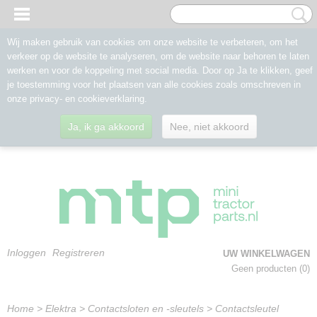
Wij maken gebruik van cookies om onze website te verbeteren, om het
verkeer op de website te analyseren, om de website naar behoren te laten
werken en voor de koppeling met social media. Door op Ja te klikken, geef
je toestemming voor het plaatsen van alle cookies zoals omschreven in
onze privacy- en cookieverklaring.
Ja, ik ga akkoord
Nee, niet akkoord
Inloggen
Registreren
UW WINKELWAGEN
Geen producten
(0)
Home
>
Elektra
>
Contactsloten en -sleutels
>
Contactsleutel