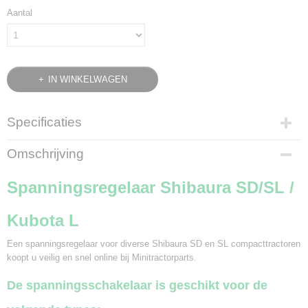
Aantal
IN WINKELWAGEN
Specificaties
Bruto gewicht
Omschrijving
0,20 Kg
Spanningsregelaar Shibaura SD/SL /
Kubota L
Een spanningsregelaar voor diverse Shibaura SD en SL compacttractoren
koopt u veilig en snel online bij Minitractorparts.
De spanningsschakelaar is geschikt voor de