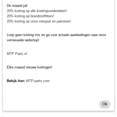
minitrekker onderdelen!
De maand juli
20% korting op alle koelingsonderdelen!
Minitractorparts heeft een groot assortiment onderdelen op het gebied van
20% korting op brandstoffilters!
minitractoren, miditractoren, compacttractoren en aanbouwwerktuigen. Wij
20% korting op onze vetspuit en patronen!
verkopen deze onderdelen met als specialisme de Japanse
minitractormerken Yanmar, Iseki, Kubota en Shibaura.
Minitractorparts.nl heeft een groot assortiment onderdelen, waaronder
Loop geen korting mis en ga voor actuele aanbiedingen naar onze
deze spanningsregelaar, voor uw Shibaura SD 1500, SD 1540, SD 1800,
vernieuwde webshop!
SD 1840, SD 2200, SD 2600, SD 2640, SD 3000AT, SD 3040AT, SL
1703, SL 1743, Kubota L 1501, L 1801, L 2201.
MTP Parts.nl
Heeft u nog andere onderdelen nodig voor uw Shibaura minitractor? Bekijk
ons volledige Shibaura onderdelen assortiment.
Elke maand nieuwe kortingen!
Bekijk hier:
MTP-parts.com
Ook interessant
Ok