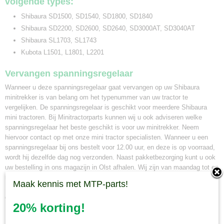
volgende types:
Shibaura SD1500, SD1540, SD1800, SD1840
Shibaura SD2200, SD2600, SD2640, SD3000AT, SD3040AT
Shibaura SL1703, SL1743
Kubota L1501, L1801, L2201
Vervangen spanningsregelaar
Wanneer u deze spanningsregelaar gaat vervangen op uw Shibaura
minitrekker is van belang om het typenummer van uw tractor te
vergelijken. De spanningsregelaar is geschikt voor meerdere Shibaura
mini tractoren. Bij Minitractorparts kunnen wij u ook adviseren welke
spanningsregelaar het beste geschikt is voor uw minitrekker. Neem
hiervoor contact op met onze mini tractor specialisten. Wanneer u een
spanningsregelaar bij ons bestelt voor 12.00 uur, en deze is op voorraad,
wordt hij dezelfde dag nog verzonden. Naast pakketbezorging kunt u ook
uw bestelling in ons magazijn in Olst afhalen. Wij zijn van maandag tot en
met vrijdag geopend voor afhalen van minitractor onderdelen van 8.30 tot
Maak kennis met MTP-parts!
16.30 uur. Maakt u hiervoor eerst een afspraak via whatsapp 0630381824
of per e-mail info@minitractorparts.nl, dan zijn wij u graag van dienst.
20% korting!
Minitractorparts.nl, uw leverancier voor