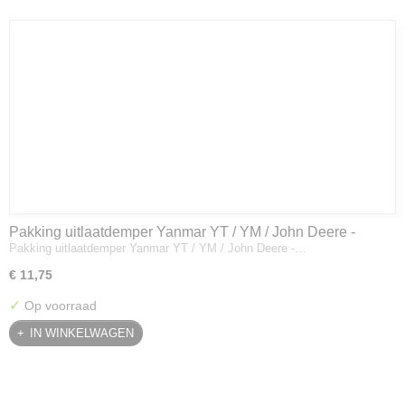
Pakking uitlaatdemper Yanmar YT / YM / John Deere -
Pakking uitlaatdemper Yanmar YT / YM / John Deere -…
128300-13230
€ 11,75
✓
Op voorraad
IN WINKELWAGEN