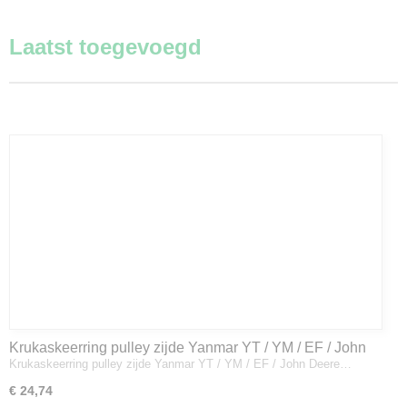
Laatst toegevoegd
Krukaskeerring pulley zijde Yanmar YT / YM / EF / John
Krukaskeerring pulley zijde Yanmar YT / YM / EF / John Deere…
Deere - 119934-01800
€ 24,74