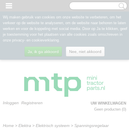
Wij maken gebruik van cookies om onze website te verbeteren, om het
verkeer op de website te analyseren, om de website naar behoren te laten
werken en voor de koppeling met social media. Door op Ja te klikken, geef
je toestemming voor het plaatsen van alle cookies zoals omschreven in
onze privacy- en cookieverklaring.
Ja, ik ga akkoord
Nee, niet akkoord
Inloggen
Registreren
UW WINKELWAGEN
Geen producten
(0)
Home
>
Elektra
>
Elektrisch systeem
>
Spanningsregelaar