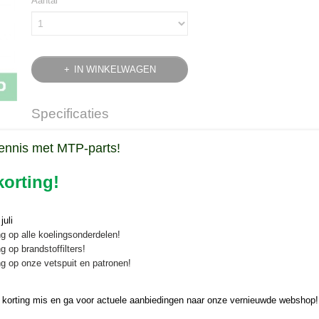
Aantal
IN WINKELWAGEN
Specificaties
Bruto gewicht
0,10 Kg
Omschrijving
ennis met MTP-parts!
Snel gloeibougie Shibaura P/SP/S
orting!
NGK snel gloeibougie voor diverse Shibaura tractoren uitgevoerd met
uli
Afmetingen:
g op alle koelingsonderdelen!
g op brandstoffilters!
Schroefdraad: M10x1.25
g op onze vetspuit en patronen!
Lengte pin: 22,5 mm
Totale lengte 85 mm
 korting mis en ga voor actuele aanbiedingen naar onze vernieuwde webshop!