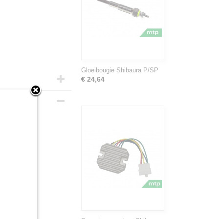
Gloeibougie Shibaura P/SP
€ 24,64
T
 lamptimer