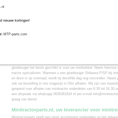
De snel gloeibougie is geschikt voor de volgen
.nl
Shibaura GT14, GT16, GT141, GT161
Shibaura P15F, P17F
d nieuwe kortingen!
Shibaura P1540, P1740
Shibaura, SP1440, SP1840, SP2140
Shibaura ST318, ST321, ST324
er:
MTP-parts.com
Vervangen gloeibougie
Wanneer u deze snel gloeibougie gaat vervangen op uw Shibaura mini
het typenummer van uw tractor te vergelijken. De gloeibougie Shibaur
meerdere Shibaura mini tractoren. Bij Minitractorparts kunnen wij u o
gloeibougie het beste geschikt is voor uw minitrekker. Neem hiervoor
tractor specialisten. Wanneer u een gloeibougie Shibaura P/SP bij ons
en deze is op voorraad, wordt hij dezelfde dag nog verzonden. Naast
ook uw bestelling in ons magazijn in Olst afhalen. Wij zijn van maand
geopend voor afhalen van minitractor onderdelen van 8.30 tot 16.30 uu
een afspraak via whatsapp 0630381824 of per e-mail info@minitractorpa
graag van dienst.
Minitractorparts.nl, uw leverancier voor minitr
Minitractorparts heeft een groot assortiment onderdelen op het gebied