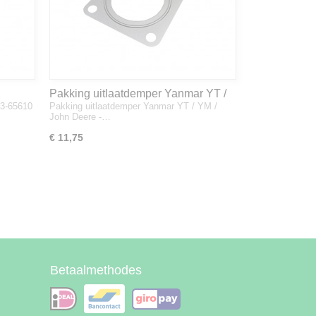
Pakking uitlaatdemper Yanmar YT /
33-65610
Pakking uitlaatdemper Yanmar YT / YM /
YM / John Deere - 128300-13230
John Deere -…
€ 11,75
Betaalmethodes