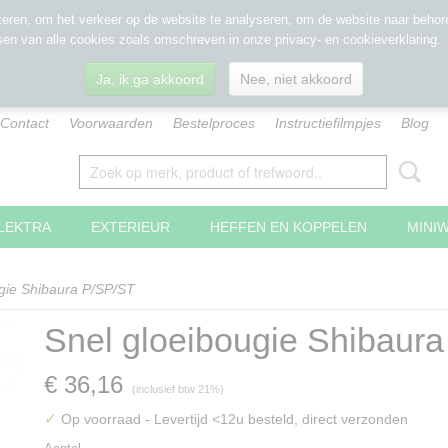
eren, om het verkeer op de website te analyseren, om de website naar behore
sen van alle cookies zoals omschreven in onze privacy- en cookieverklaring.
Ja, ik ga akkoord
Nee, niet akkoord
Contact
Voorwaarden
Bestelproces
Instructiefilmpjes
Blog
LEKTRA
EXTERIEUR
HEFFEN EN KOPPELEN
MINI
gie Shibaura P/SP/ST
Snel gloeibougie Shibaur
€ 36,16
(inclusief btw 21%)
✓
Op voorraad
- Levertijd <12u besteld, direct verzonden