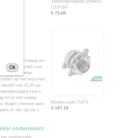
de types:
Spanningsregelaar Shibaura
GT/P/SP
€ 72,60
trekker is van belang om
a P/SP is geschikt voor
Ok
ok adviseren welke
 contact op met onze mini
 bestelt voor 12.00 uur,
 pakketbezorging kunt u
ag tot en met vrijdag
Dynamo Iseki TU/TX
r. Maakt u hiervoor eerst
€ 187,19
rts.nl, dan zijn wij u
ekker onderdelen!
 van minitractoren,