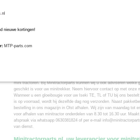
Deze gloeibougie Iseki TE / TL / TU is geschikt
.nl
types:
d nieuwe kortingen!
Iseki TE3210, TE4270
Iseki TL1900, TL2100, TL2300, TL2500, TL2700
er:
MTP-parts.com
Iseki TU1700, TU1900, TU2100
Vervangen gloeibougie
Wanneer u deze gloeibougie gaat vervangen op uw Iseki minitrekker 
typenummer van uw tractor te vergelijken. De gloeibougie Iseki is ges
mini tractoren. Bij Minitractorparts kunnen wij u ook adviseren welke 
geschikt is voor uw minitrekker. Neem hiervoor contact op met onze mi
Wanneer u een gloeibougie voor uw Iseki TE, TL of TU bij ons bestelt
is op voorraad, wordt hij dezelfde dag nog verzonden. Naast pakketb
bestelling in ons magazijn in Olst afhalen. Wij zijn van maandag tot 
voor afhalen van minitractor onderdelen van 8.30 tot 16.30 uur. Maakt
afspraak via whatsapp 0630381824 of per e-mail info@minitractorparts.
van dienst.
Minitractorparts.nl, uw leverancier voor minitr