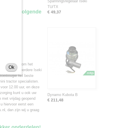
Spanningsregelaar Iseki
TU/TX
 voor de volgende
€ 49,37
is van belang om het
Ok
chikt voor meerdere Iseki
gloeibougie het beste
ni tractor specialisten.
 voor 12.00 uur, en deze
ezorging kunt u ook uw
Dynamo Kubota B
en met vrijdag geopend
€ 211,48
 u hiervoor eerst een
nl, dan zijn wij u graag
ekker onderdelen!