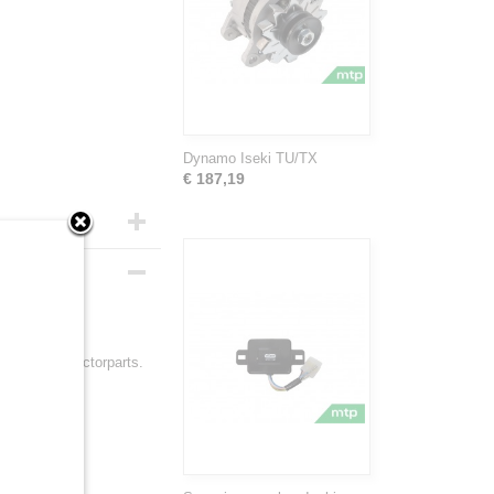
Dynamo Iseki TU/TX
€ 187,19
ne bij Minitractorparts.