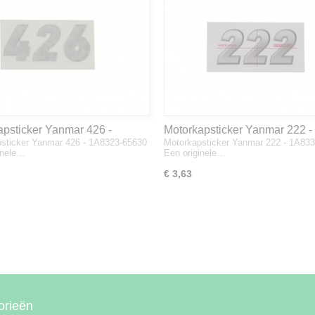
apsticker Yanmar 426 -
Motorkapsticker Yanmar 222 -
sticker Yanmar 426 - 1A8323-65630
Motorkapsticker Yanmar 222 - 1A83
3-65630
1A8333-65610
inele…
Een originele…
€ 3,63
orieën