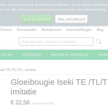
eren, om het verkeer op de website te analyseren, om de website naar behore
sen van alle cookies zoals omschreven in onze privacy- en cookieverklaring.
Ja, ik ga akkoord
Nee, niet akkoord
Contact
Voorwaarden
Bestelproces
Instructiefilmpjes
Blog
LEKTRA
EXTERIEUR
HEFFEN EN KOPPELEN
MINI
eki TE /TL/TU - imitatie
Gloeibougie Iseki TE /TL/T
imitatie
€ 22,56
(inclusief btw 21%)