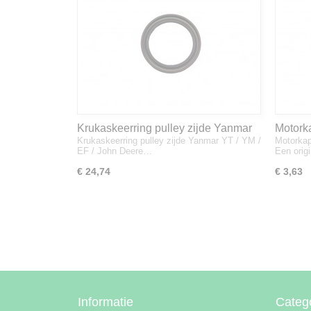
Krukaskeerring pulley zijde Yanmar
Motork
Krukaskeerring pulley zijde Yanmar YT / YM /
Motorkap
YT / YM / EF / John Deere - 119934-
1A832
EF / John Deere…
Een orig
01800
€ 24,74
€ 3,63
Informatie
Categ