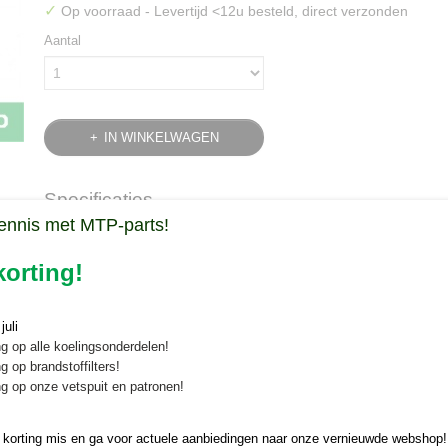
✓
Op voorraad
- Levertijd <12u besteld, direct verzonden
Aantal
IN WINKELWAGEN
Specificaties
ennis met MTP-parts!
Bruto gewicht
0,10 Kg
Omschrijving
orting!
Gloeibougie Iseki TE /TL/TU
uli
Een gloeibougie voor diverse Iseki tractoren koopt u veilig en snel onli
g op alle koelingsonderdelen!
g op brandstoffilters!
Afmetingen:
g op onze vetspuit en patronen!
Lengte: 72,1 mm
Stift: 22 mm
 korting mis en ga voor actuele aanbiedingen naar onze vernieuwde webshop!
Draad: M16 x 1,5 mm