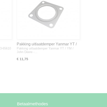
Pakking uitlaatdemper Yanmar YT /
33-65610
Pakking uitlaatdemper Yanmar YT / YM /
YM / John Deere - 128300-13230
John Deere -…
€ 11,75
Betaalmethodes