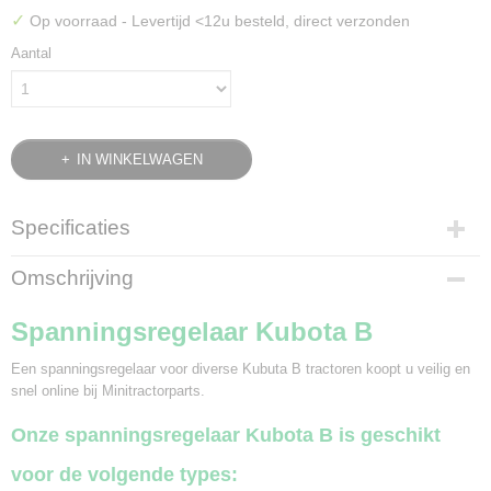
✓
Op voorraad
- Levertijd <12u besteld, direct verzonden
Aantal
IN WINKELWAGEN
Specificaties
Bruto gewicht
Omschrijving
0,20 Kg
Spanningsregelaar Kubota B
Een spanningsregelaar voor diverse Kubuta B tractoren koopt u veilig en
snel online bij Minitractorparts.
Onze spanningsregelaar Kubota B is geschikt
voor de volgende types: