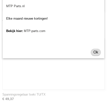
MTP Parts.nl
Dynamo Iseki TU/TX
Elke maand nieuwe kortingen!
€ 187,19
Bekijk hier:
MTP-parts.com
Ok
Spanningsregelaar Iseki TU/TX
€ 49,37