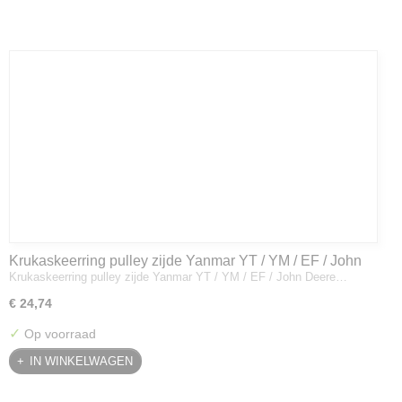
Krukaskeerring pulley zijde Yanmar YT / YM / EF / John
Krukaskeerring pulley zijde Yanmar YT / YM / EF / John Deere…
Deere - 119934-01800
€ 24,74
✓
Op voorraad
IN WINKELWAGEN