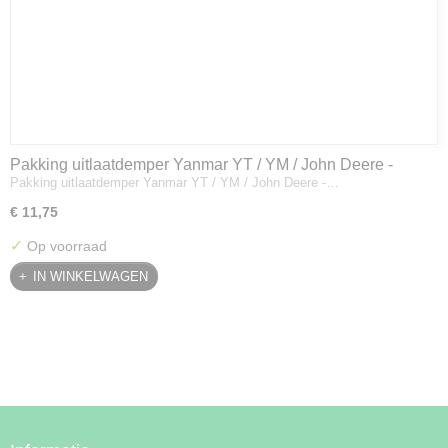
Pakking uitlaatdemper Yanmar YT / YM / John Deere -
Pakking uitlaatdemper Yanmar YT / YM / John Deere -…
128300-13230
€ 11,75
✓
Op voorraad
IN WINKELWAGEN