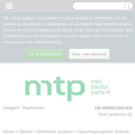
Wij maken gebruik van cookies om onze website te verbeteren, om het
verkeer op de website te analyseren, om de website naar behoren te laten
werken en voor de koppeling met social media. Door op Ja te klikken, geef
je toestemming voor het plaatsen van alle cookies zoals omschreven in
onze privacy- en cookieverklaring.
Ja, ik ga akkoord
Nee, niet akkoord
Inloggen
Registreren
UW WINKELWAGEN
Geen producten
(0)
Home
>
Elektra
>
Elektrisch systeem
>
Spanningsregelaar Kubota