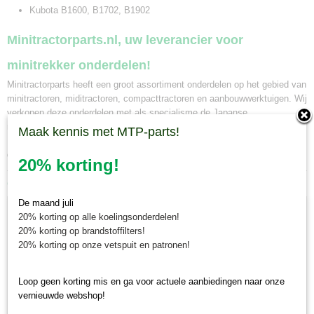
Kubota B1600, B1702, B1902
Minitractorparts.nl, uw leverancier voor
minitrekker onderdelen!
Minitractorparts heeft een groot assortiment onderdelen op het gebied van
minitractoren, miditractoren, compacttractoren en aanbouwwerktuigen. Wij
verkopen deze onderdelen met als specialisme de Japanse
minitractormerken Yanmar, Iseki, Kubota en Shibaura.
Maak kennis met MTP-parts!
Minitractorparts.nl heeft een groot assortiment onderdelen, waaronder
deze spanningsregelaar, voor uw Kubota B 1600, B 1702, B 1902.
20% korting!
Ook interessant
De maand juli
20% korting op alle koelingsonderdelen!
20% korting op brandstoffilters!
20% korting op onze vetspuit en patronen!
Loop geen korting mis en ga voor actuele aanbiedingen naar onze
vernieuwde webshop!