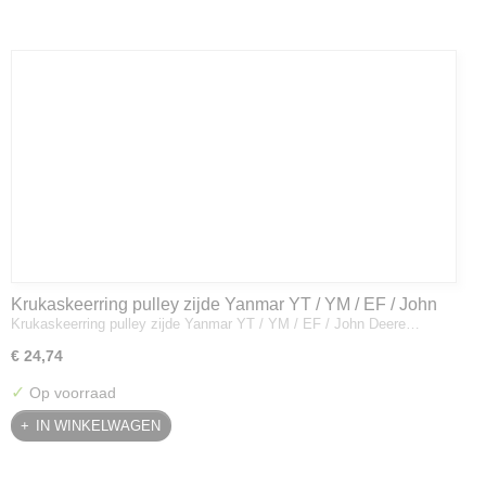
Krukaskeerring pulley zijde Yanmar YT / YM / EF / John
Krukaskeerring pulley zijde Yanmar YT / YM / EF / John Deere…
Deere - 119934-01800
€ 24,74
✓
Op voorraad
IN WINKELWAGEN