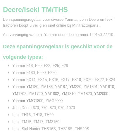
Deere/Iseki TM/THS
Een spanningsregelaar voor diverse Yanmar, John Deere en Iseki
tractoren koopt u veilig en snel online bij Minitractorparts.
Als vervanging van o.a. Yanmar onderdeelnummer 129150-77710.
Deze spanningsregelaar is geschikt voor de
volgende types:
Yanmar F18, F20, F22, F25, F26
Yanmar F180, F200, F220
Yanmar FX14, FX15, FX16, FX17, FX18, FX20, FX22, FX24
Yanmar
YM180, YM186, YM187, YM220, YM1601, YM1610,
YM1702, YM1720, YM1802, YM1810, YM1820, YM2000
Yanmar YMG1800, YMG2000
John Deere 670, 770, 870, 970, 1070
Iseki TH16, TH18, TH20
Iseki TM15, TM17, TM3160
Iseki Sial Hunter THS16S, THS18S, THS20S