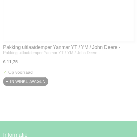
Pakking uitlaatdemper Yanmar YT / YM / John Deere -
Pakking uitlaatdemper Yanmar YT / YM / John Deere -…
128300-13230
€ 11,75
✓
Op voorraad
IN WINKELWAGEN
Informatie