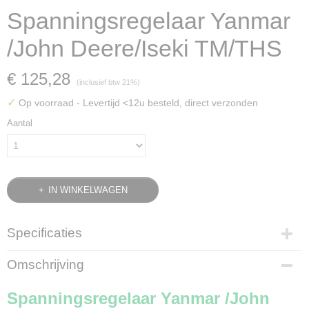
Spanningsregelaar Yanmar
/John Deere/Iseki TM/THS
€ 125,28
(inclusief btw 21%)
✓
Op voorraad
- Levertijd <12u besteld, direct verzonden
Aantal
IN WINKELWAGEN
Specificaties
Bruto gewicht
Omschrijving
0,22 Kg
Spanningsregelaar Yanmar /John