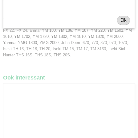
Minitractorparts.nl heeft een groot assortiment onderdelen, waaronder
deze spanningsregelaar, voor uw Yanmar F 18, F 20, F 22, F 25, F 26, F
Ok
180, F 200, F 220, Yanmar FX 14, FX 15, FX 16, FX 17, FX 18, FX 20,
FX 22, FX 24, anmar
YM 180, YM 186, YM 187, YM 220, YM 1601, YM
1610, YM 1702, YM 1720, YM 1802, YM 1810, YM 1820, YM 2000,
Yanmar YMG 1800, YMG 2000,
John Deere 670, 770, 870, 970, 1070,
Iseki TH 16, TH 18, TH 20, Iseki TM 15, TM 17, TM 3160, Iseki Sial
Hunter THS 16S, THS 18S, THS 20S.
Ook interessant