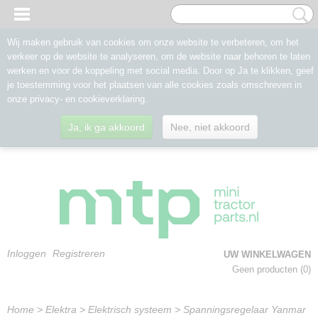
Wij maken gebruik van cookies om onze website te verbeteren, om het
verkeer op de website te analyseren, om de website naar behoren te laten
werken en voor de koppeling met social media. Door op Ja te klikken, geef
je toestemming voor het plaatsen van alle cookies zoals omschreven in
onze privacy- en cookieverklaring.
Ja, ik ga akkoord
Nee, niet akkoord
Inloggen
Registreren
UW WINKELWAGEN
Geen producten
(0)
Home
>
Elektra
>
Elektrisch systeem
>
Spanningsregelaar Yanmar