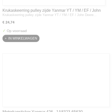
Krukaskeerring pulley zijde Yanmar YT / YM / EF / John
Krukaskeerring pulley zijde Yanmar YT / YM / EF / John Deere…
Deere - 119934-01800
€ 24,74
✓
Op voorraad
IN WINKELWAGEN
Motorkapsticker Yanmar 426 - 1A8323-65630