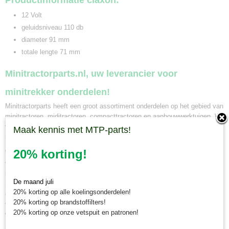
Productinformatie claxon:
12 Volt
geluidsniveau 110 db
diameter 91 mm
totale lengte 71 mm
Minitractorparts.nl, uw leverancier voor
minitrekker onderdelen!
Minitractorparts heeft een groot assortiment onderdelen op het gebied van
minitractoren, miditractoren, compacttractoren en aanbouwwerktuigen. Wij
verkopen deze onderdelen met als specialisme de Japanse
Maak kennis met MTP-parts!
minitractormerken Yanmar, Iseki, Kubota en Shibaura.
20% korting!
Wanneer u een claxon bij ons bestelt voor 12.00 uur, en deze is op
voorraad, wordt hij dezelfde dag nog verzonden. Naast pakketbezorging
kunt u ook uw bestelling in ons magazijn in Olst afhalen. Wij zijn van
De maand juli
maandag tot en met vrijdag geopend voor afhalen van minitractor
20% korting op alle koelingsonderdelen!
onderdelen van 8.30 tot 16.30 uur. Maakt u hiervoor eerst een afspraak
20% korting op brandstoffilters!
via whatsapp 0630381824 of per e-mail info@minitractorparts.nl, dan zijn
20% korting op onze vetspuit en patronen!
wij u graag van dienst.