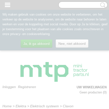
Wij maken gebruik van cookies om onze website te verbeteren, om het
verkeer op de website te analyseren, om de website naar behoren te laten
werken en voor de koppeling met social media. Door op Ja te klikken, geef
je toestemming voor het plaatsen van alle cookies zoals omschreven in
onze privacy- en cookieverklaring.
Ja, ik ga akkoord
Nee, niet akkoord
Inloggen
Registreren
UW WINKELWAGEN
Geen producten
(0)
Home
>
Elektra
>
Elektrisch systeem
>
Claxon