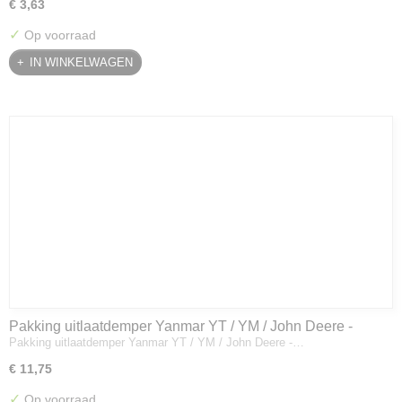
€ 3,63
✓
Op voorraad
IN WINKELWAGEN
Pakking uitlaatdemper Yanmar YT / YM / John Deere -
Pakking uitlaatdemper Yanmar YT / YM / John Deere -…
128300-13230
€ 11,75
✓
Op voorraad