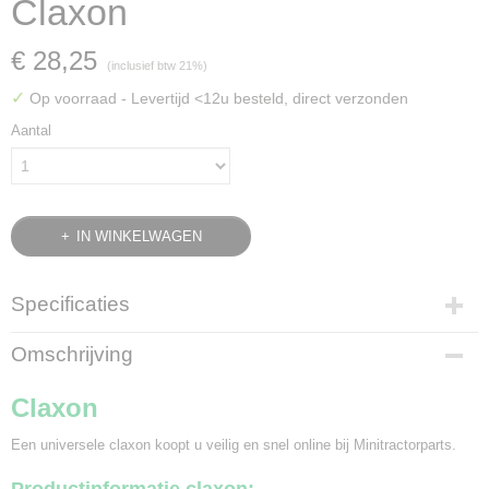
Claxon
€ 28,25
(inclusief btw 21%)
✓
Op voorraad
- Levertijd <12u besteld, direct verzonden
Aantal
IN WINKELWAGEN
Specificaties
Bruto gewicht
Omschrijving
0,40 Kg
Claxon
Een universele claxon koopt u veilig en snel online bij Minitractorparts.