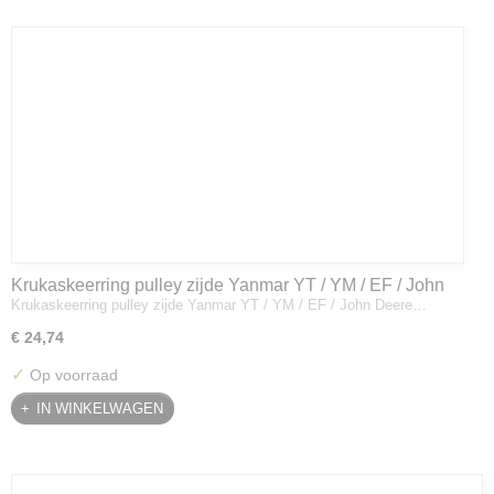
Krukaskeerring pulley zijde Yanmar YT / YM / EF / John
Krukaskeerring pulley zijde Yanmar YT / YM / EF / John Deere…
Deere - 119934-01800
€ 24,74
✓
Op voorraad
IN WINKELWAGEN