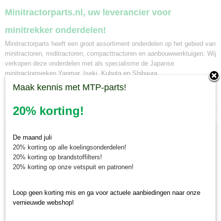
Minitractorparts.nl, uw leverancier voor
minitrekker onderdelen!
Minitractorparts heeft een groot assortiment onderdelen op het gebied van
minitractoren, miditractoren, compacttractoren en aanbouwwerktuigen. Wij
verkopen deze onderdelen met als specialisme de Japanse
minitractormerken Yanmar, Iseki, Kubota en Shibaura.
Maak kennis met MTP-parts!
20% korting!
Ook interessant
De maand juli
20% korting op alle koelingsonderdelen!
20% korting op brandstoffilters!
20% korting op onze vetspuit en patronen!
Loop geen korting mis en ga voor actuele aanbiedingen naar onze
vernieuwde webshop!