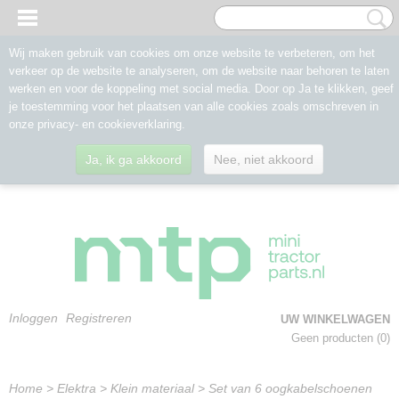
Wij maken gebruik van cookies om onze website te verbeteren, om het
verkeer op de website te analyseren, om de website naar behoren te laten
werken en voor de koppeling met social media. Door op Ja te klikken, geef
je toestemming voor het plaatsen van alle cookies zoals omschreven in
onze privacy- en cookieverklaring.
Ja, ik ga akkoord
Nee, niet akkoord
Inloggen
Registreren
UW WINKELWAGEN
Geen producten
(0)
Home
>
Elektra
>
Klein materiaal
>
Set van 6 oogkabelschoenen