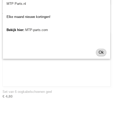
MTP Parts.nl
Set van 6 oogkabelschoenen blauw
€ 3,60
Elke maand nieuwe kortingen!
Bekijk hier:
MTP-parts.com
Ok
Set van 6 oogkabelschoenen geel
€ 4,80