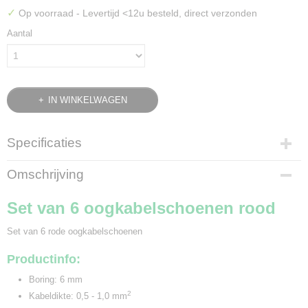
✓
Op voorraad
- Levertijd <12u besteld, direct verzonden
Aantal
IN WINKELWAGEN
Specificaties
Bruto gewicht
Omschrijving
0,10 Kg
Set van 6 oogkabelschoenen rood
Set van 6 rode oogkabelschoenen
Productinfo:
Boring: 6 mm
2
Kabeldikte: 0,5 - 1,0 mm