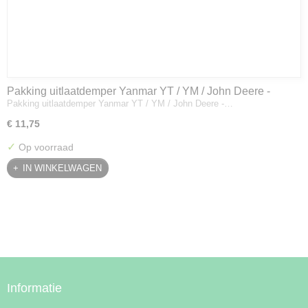
Pakking uitlaatdemper Yanmar YT / YM / John Deere -
Pakking uitlaatdemper Yanmar YT / YM / John Deere -…
128300-13230
€ 11,75
✓
Op voorraad
IN WINKELWAGEN
Informatie